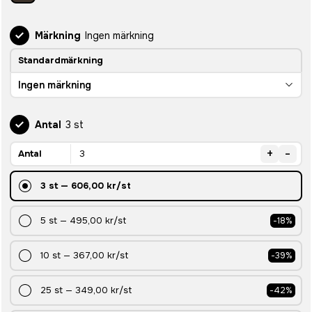
Märkning
Ingen märkning
Standardmärkning
Ingen märkning
Antal
3 st
+
-
Antal
3
st
—
606,00 kr
/st
5
st
—
495,00 kr
/st
-
18
%
10
st
—
367,00 kr
/st
-
39
%
25
st
—
349,00 kr
/st
-
42
%