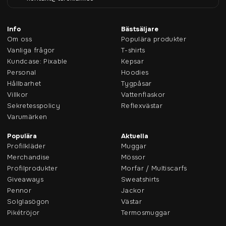
Info
Bästsäljare
Om oss
Populära produkter
Vanliga frågor
T-shirts
Kundcase: Pixable
Kepsar
Personal
Hoodies
Hållbarhet
Tygpåsar
Villkor
Vattenflaskor
Sekretesspolicy
Reflexvästar
Varumärken
Populära
Aktuella
Profilkläder
Muggar
Merchandise
Mössor
Profilprodukter
Morfar / Multiscarfs
Giveaways
Sweatshirts
Pennor
Jackor
Solglasögon
Västar
Pikétröjor
Termosmuggar