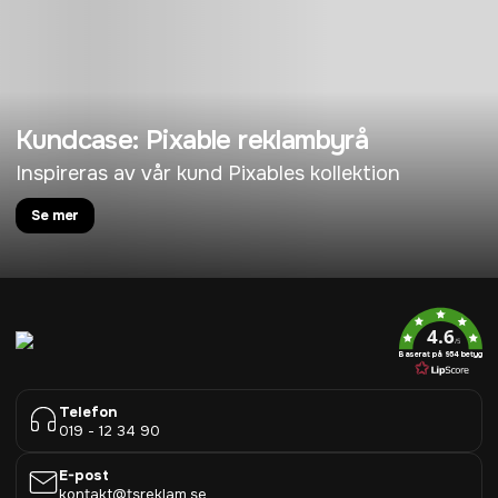
Kundcase: Pixable reklambyrå
Inspireras av vår kund Pixables kollektion
Se mer
4.6
/5
Baserat på 954 betyg
Telefon
019 - 12 34 90
E-post
kontakt@tsreklam.se