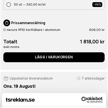
50
st
—
330,00 kr
/st
-
46
%
Prissammanställning
C-secure RFID korthållare i aluminium
606,00 kr
Totalt
1 818,00 kr
exkl moms
LÄGG I VARUKORGEN
Uppskattat leveransdatum
7 arbetsdagar
Ons. 19 Augusti
• Snabbare leverans? Ange önskat leveransdatum i kassan.