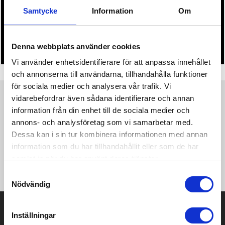
Samtycke
Information
Om
• Du får alltid godkänna en offert och skiss på mailen
innan beställningen blir bindande.
• Tryckfil/er logo laddas upp i kassan.
Denna webbplats använder cookies
Vi använder enhetsidentifierare för att anpassa innehållet
och annonserna till användarna, tillhandahålla funktioner
för sociala medier och analysera vår trafik. Vi
vidarebefordrar även sådana identifierare och annan
Produktinformation
Specifikationer
Pristabell
Recensioner
(
954
st)
information från din enhet till de sociala medier och
annons- och analysföretag som vi samarbetar med.
Denna gedigna korthållare i aluminium skyddar dina viktigaste
Dessa kan i sin tur kombinera informationen med annan
kort mot elektroniska ficktjuvar. Inga mer trasiga eller böjda
information som du har tillhandahållit eller som de har
kort. Plats för upp till 7 kort eller 5 kort med embossing.
samlat in när du har använt deras tjänster.
Reglaget på sidan skjuter gradvis fram korten.
Samtyckesval
Nödvändig
Prisuppgift på mailen?
Inställningar