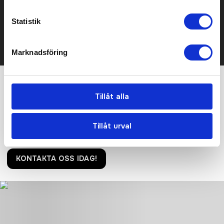
Kontakta oss här för att få förslag på produkt och pris över
mailen.
Statistik
Det går också utmärkt att bara ställa frågor!
KONTAKTA OSS
Marknadsföring
Vi hjälper er!
Tillåt alla
Få personlig hjälp av oss när ni beställer, vi finns här hela
resan, från första frågan tills ni har era nya produkter i handen.
Tillåt urval
Tryggt, prisvärt och i tid!
KONTAKTA OSS IDAG!