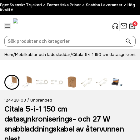
Eget Svenskt Tryckeri ✓ Fantastiska Priser ✓ Snabba Leveranser ✓ Hög
Kvalité
0
Hem
/
Mobilkablar och laddsladdar
/
Citala 5-i-1 150 cm datasynkroni
124428-03
Unbranded
/
Citala 5-i-1 150 cm
datasynkroniserings- och 27 W
snabbladdningskabel av återvunnen
plast