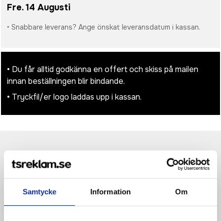
Fre. 14 Augusti
• Snabbare leverans? Ange önskat leveransdatum i kassan.
• Du får alltid godkänna en offert och skiss på mailen
innan beställningen blir bindande.
• Tryckfil/er logo laddas upp i kassan.
Produktinformation
Specifikationer
Pristabell
Recensioner
(
954
st)
Kabeln Citala 5-i-1 för datasynkronisering och 27 W
Samtycke
Information
Om
snabbladdning är tillverkad av återvunnen plast. Denna kabel
har en USB-A- och en Typ-C-ingångskontakt kombinerad med
en Typ-C- och en kombinerad Lightning/mikro USB-