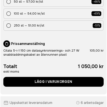
50
st
—
57,00 kr
/st
-
46
%
100
st
—
54,00 kr
/st
-
49
%
250
st
—
51,00 kr
/st
-
51
%
Prissammanställning
Citala 5-i-1 150 cm datasynkroniserings- och 27 W
105,00 kr
snabbladdningskabel av återvunnen plast
Totalt
1 050,00 kr
exkl moms
LÄGG I VARUKORGEN
Uppskattat leveransdatum
6 arbetsdagar