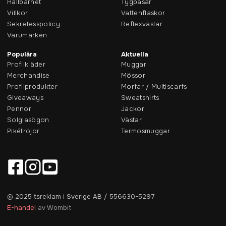
Hållbarhet
Tygpåsar
Villkor
Vattenflaskor
Sekretesspolicy
Reflexvästar
Varumärken
Populära
Aktuella
Profilkläder
Muggar
Merchandise
Mössor
Profilprodukter
Morfar / Multiscarfs
Giveaways
Sweatshirts
Pennor
Jackor
Solglasögon
Västar
Pikétröjor
Termosmuggar
© 2025 tsreklam i Sverige AB / 556630-5297
E-handel
av Wombit