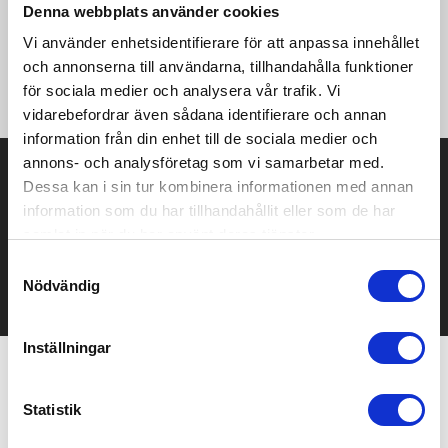
utgångskontakt. USB-A till USB-C ger en uteffekt på max 27
Denna webbplats använder cookies
W, och alla andra anslutningsalternativ max 15 W. Kompatibel
Vi använder enhetsidentifierare för att anpassa innehållet
med både CarPlay och Android Auto. Oavsett om du är hemma,
på kontoret eller resande fot levererar kabeln Citala prestanda
och annonserna till användarna, tillhandahålla funktioner
och stil i ett kompakt paket. Kabellängd: 150 cm.
för sociala medier och analysera vår trafik. Vi
vidarebefordrar även sådana identifierare och annan
information från din enhet till de sociala medier och
annons- och analysföretag som vi samarbetar med.
Prisuppgift på mailen?
Dessa kan i sin tur kombinera informationen med annan
information som du har tillhandahållit eller som de har
Kontakta oss här för att få förslag på produkt och pris över
mailen.
samlat in när du har använt deras tjänster.
Det går också utmärkt att bara ställa frågor!
Samtyckesval
Nödvändig
KONTAKTA OSS
Inställningar
Relaterade produkter
Statistik