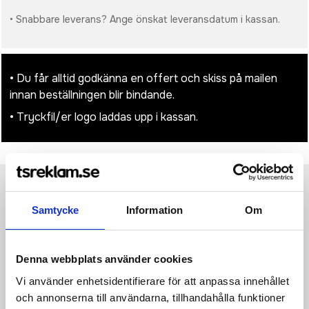
• Snabbare leverans? Ange önskat leveransdatum i kassan.
• Du får alltid godkänna en offert och skiss på mailen
innan beställningen blir bindande.
• Tryckfil/er logo laddas upp i kassan.
Produktinformation
Specifikationer
Pristabell
Recensioner
(
954
st)
Samtycke
Information
Om
Fruktsmakande godisdroppar i en lättöppnad plåtask. Kan
beställas i flera olika färger och fylld med olika fyllningar: mint,
Denna webbplats använder cookies
extra stark mint, sockerfria mint, fruktdroppar, hjärtformad
jordgubbe, kanel, citron och mintgodis eller choklad. Kan
Vi använder enhetsidentifierare för att anpassa innehållet
dekoreras med ett digitalt tryck i fullfärg på locket.
och annonserna till användarna, tillhandahålla funktioner