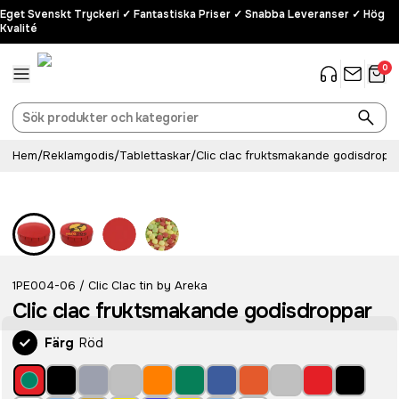
Eget Svenskt Tryckeri ✓ Fantastiska Priser ✓ Snabba Leveranser ✓ Hög
Kvalité
0
Hem
/
Reklamgodis
/
Tablettaskar
/
Clic clac fruktsmakande godisdropp
1PE004-06
Clic Clac tin by Areka
/
Clic clac fruktsmakande godisdroppar
Färg
Röd