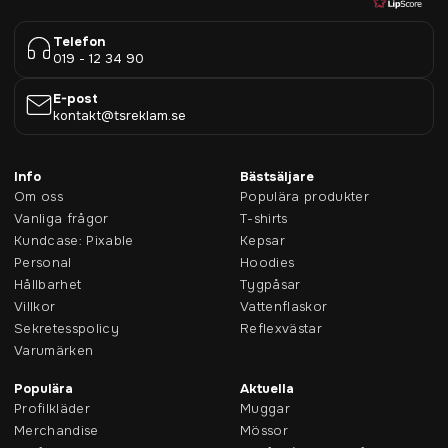
Telefon
019 - 12 34 90
E-post
kontakt@tsreklam.se
Info
Bästsäljare
Om oss
Populära produkter
Vanliga frågor
T-shirts
Kundcase: Pixable
Kepsar
Personal
Hoodies
Hållbarhet
Tygpåsar
Villkor
Vattenflaskor
Sekretesspolicy
Reflexvästar
Varumärken
Populära
Aktuella
Profilkläder
Muggar
Merchandise
Mössor