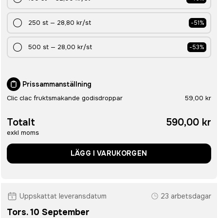
250
st
—
28,80 kr
/st
-
51
%
500
st
—
28,00 kr
/st
-
53
%
Prissammanställning
Clic clac fruktsmakande godisdroppar
59,00 kr
Totalt
590,00 kr
exkl moms
LÄGG I VARUKORGEN
Uppskattat leveransdatum
23 arbetsdagar
Tors. 10 September