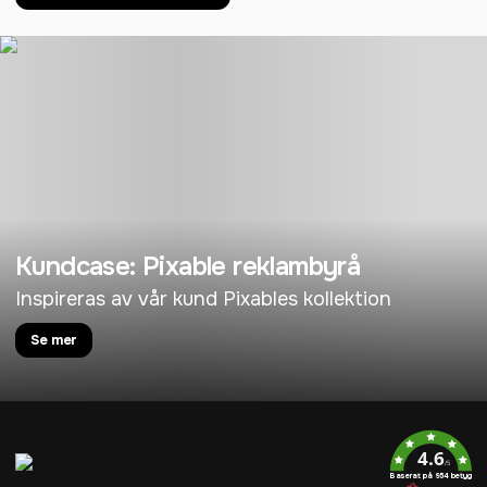
Kundcase: Pixable reklambyrå
Inspireras av vår kund Pixables kollektion
Se mer
4.6
/5
Baserat på 954 betyg