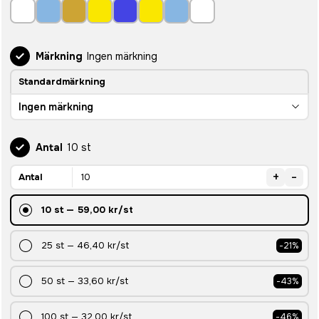
Märkning
Ingen märkning
Standardmärkning
Ingen märkning
Antal
10 st
+
-
Antal
10
st
—
59,00 kr
/st
25
st
—
46,40 kr
/st
-
21
%
50
st
—
33,60 kr
/st
-
43
%
100
st
—
32,00 kr
/st
-
46
%