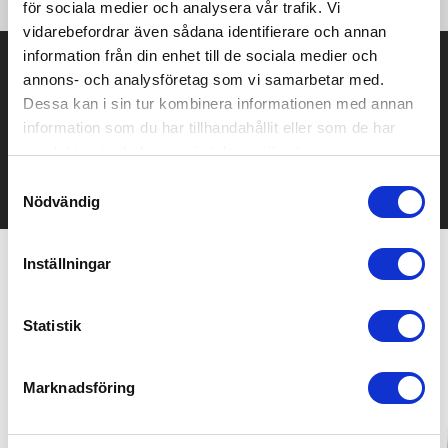
för sociala medier och analysera vår trafik. Vi
vidarebefordrar även sådana identifierare och annan
information från din enhet till de sociala medier och
Prisuppgift på mailen?
annons- och analysföretag som vi samarbetar med.
Dessa kan i sin tur kombinera informationen med annan
Kontakta oss här för att få förslag på produkt och pris över
mailen.
information som du har tillhandahållit eller som de har
Det går också utmärkt att bara ställa frågor!
samlat in när du har använt deras tjänster.
Samtyckesval
KONTAKTA OSS
Nödvändig
Inställningar
Relaterade produkter
Statistik
Bästsäljare
Marknadsföring