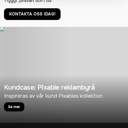
Tryggt, prisvärt och i tid!
KONTAKTA OSS IDAG!
Kundcase: Pixable reklambyrå
Inspireras av vår kund Pixables kollektion
Se mer