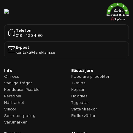
4.6
/5
Baserat på 954 betyg
Telefon
019 - 12 34 90
E-post
kontakt@tsreklam.se
Info
Bästsäljare
Om oss
Populära produkter
Vanliga frågor
T-shirts
Kundcase: Pixable
Kepsar
Personal
Hoodies
Hållbarhet
Tygpåsar
Villkor
Vattenflaskor
Sekretesspolicy
Reflexvästar
Varumärken