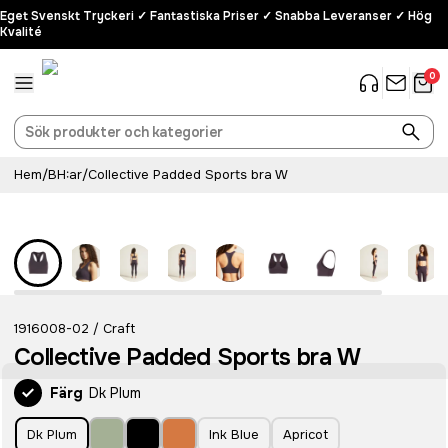
Eget Svenskt Tryckeri ✓ Fantastiska Priser ✓ Snabba Leveranser ✓ Hög
Kvalité
0
Hem
/
BH:ar
/
Collective Padded Sports bra W
1916008-02
Craft
/
Collective Padded Sports bra W
Färg
Dk Plum
Dk Plum
Ink Blue
Apricot