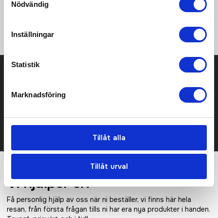
Nödvändig
högelastiskt material av återvunnen polyester och elastan •
Finborstad, sammetsmjuk yta • Fodrad front • Isydda
vadderade kupor • Svetsade avslut • Lätt stöd
Inställningar
Statistik
Prisuppgift på mailen?
Kontakta oss här för att få förslag på produkt och pris över
Marknadsföring
mailen.
Det går också utmärkt att bara ställa frågor!
KONTAKTA OSS
Tillåt alla
Tillåt urval
Vi hjälper er!
Få personlig hjälp av oss när ni beställer, vi finns här hela
resan, från första frågan tills ni har era nya produkter i handen.