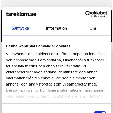
• Du får alltid godkänna en offert och skiss på mailen
innan beställningen blir bindande.
Samtycke
Information
Om
• Tryckfil/er logo laddas upp i kassan.
Denna webbplats använder cookies
Vi använder enhetsidentifierare för att anpassa innehållet
och annonserna till användarna, tillhandahålla funktioner
Produktinformation
Specifikationer
Pristabell
Recensioner
(
954
st)
för sociala medier och analysera vår trafik. Vi
vidarebefordrar även sådana identifierare och annan
Collective Padded Sports Bra är en mjuk och bekväm
information från din enhet till de sociala medier och
sportbehå med stilren design som rör sig obehindrat mellan
annons- och analysföretag som vi samarbetar med.
träning och vardagsliv. Detta mångsidiga träningsplagg är sytt
Dessa kan i sin tur kombinera informationen med annan
i ett stretchigt polyestertyg med en finborstad, sammetsmjuk
information som du har tillhandahållit eller som de har
yta som ger en lyxigt mjuk känsla mot huden. Sportbehån har
samlat in när du har använt deras tjänster.
isydda vadderade kupor, fodrad front samt svetsade avslut
som eliminerar skav. Ett perfekt val för såväl vardagsbruk som
Samtyckesval
till de flesta typer av fysiska aktiviteter. • Mycket mjukt och