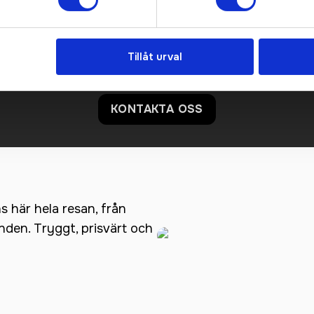
Prisuppgift på mailen?
Tillåt urval
a oss här för att få förslag på produkt och pris över
Det går också utmärkt att bara ställa frågor!
KONTAKTA OSS
ns här hela resan, från
anden. Tryggt, prisvärt och