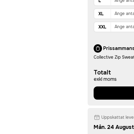
L
XL
XXL
Prissammans
Collective Zip Swea
Totalt
exkl moms
Uppskattat lev
Mån. 24 August