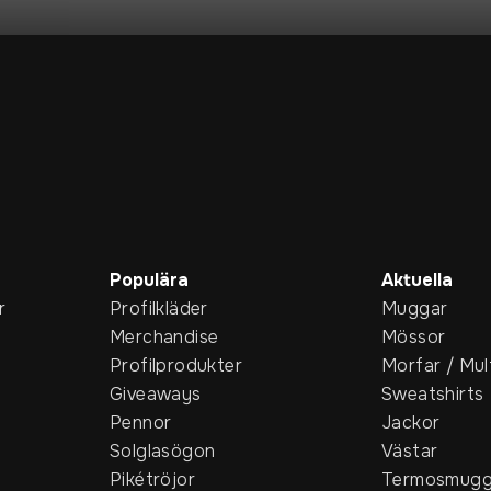
Populära
Aktuella
r
Profilkläder
Muggar
Merchandise
Mössor
Profilprodukter
Morfar / Mul
Giveaways
Sweatshirts
Pennor
Jackor
Solglasögon
Västar
Pikétröjor
Termosmugg