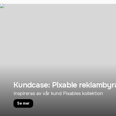
Kundcase: Pixable reklambyr
Inspireras av vår kund Pixables kollektion
Se mer