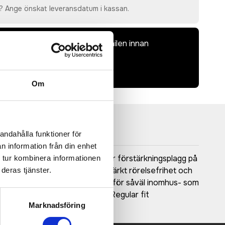
? Ange önskat leveransdatum i kassan.
dkänna en offert och skiss på mailen innan
bindande.
laddas upp i kassan.
Om
andahålla funktioner för
n information från din enhet
ning eller som ytterplagg eller förstärkningsplagg på
 tur kombinera informationen
ch lätt borstat tyg som ger utmärkt rörelsefrihet och
deras tjänster.
 jacka, vilket gör den idealisk för såväl inomhus- som
Två sidfickor med dragkedja • Regular fit
Marknadsföring