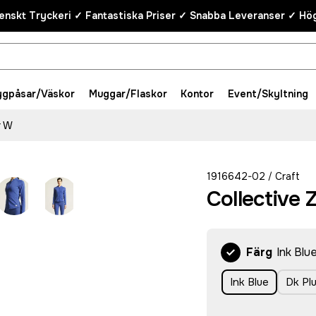
enskt Tryckeri ✓ Fantastiska Priser ✓ Snabba Leveranser ✓ Hög
ygpåsar/Väskor
Muggar/Flaskor
Kontor
Event/Skyltning
r W
1916642-02
Craft
/
Collective
Färg
Ink Blu
Ink Blue
Dk Pl