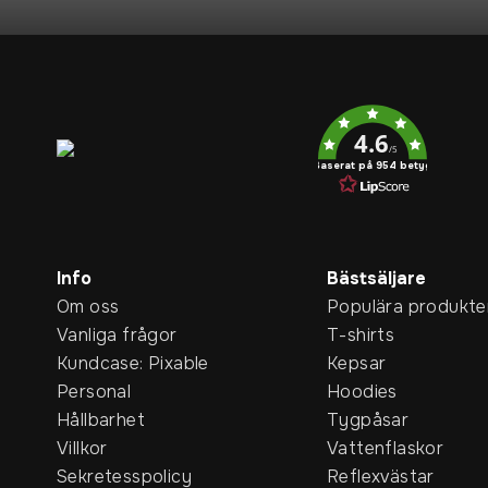
Service rating
4.6
/5
Baserat på 954 betyg
Info
Bästsäljare
Om oss
Populära produkte
Vanliga frågor
T-shirts
Kundcase: Pixable
Kepsar
Personal
Hoodies
Hållbarhet
Tygpåsar
Villkor
Vattenflaskor
Sekretesspolicy
Reflexvästar