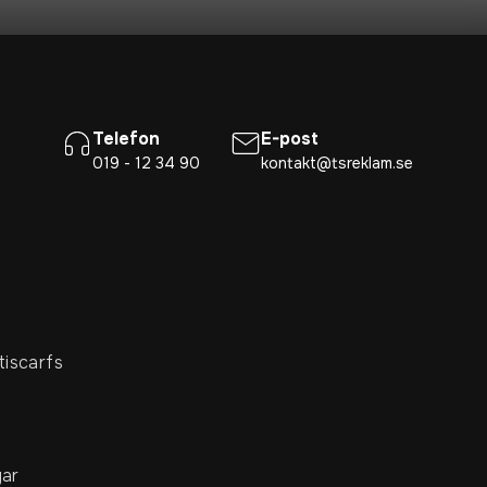
Telefon
E-post
019 - 12 34 90
kontakt@tsreklam.se
tiscarfs
ar