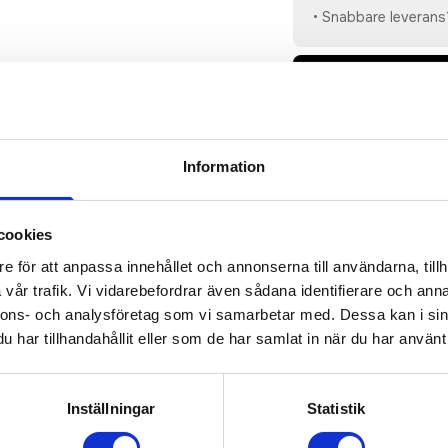
• Snabbare leverans
• Du får alltid go
beställningen blir 
• Tryckfil/er logo 
Information
cookies
sioner
(
954
st)
e för att anpassa innehållet och annonserna till användarna, tillh
vår trafik. Vi vidarebefordrar även sådana identifierare och anna
g som fungerar perfekt både som överdragsplagg under uppvärm
nnons- och analysföretag som vi samarbetar med. Dessa kan i sin
räningströja med dragkedja framtill är sydd i ett stretchigt o
har tillhandahållit eller som de har samlat in när du har använt 
nspirerad krage för ett enkelt kunna bäras under en varmare
nnen polyester och elastan • Lätt uppruggad yta på insidan • 
Inställningar
Statistik