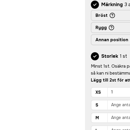
Märkning
3 
Bröst
Rygg
Annan position
Storlek
1 st
Minst 1st. Osäkra på 
så kan ni bestämma
Lägg till 2st för a
XS
S
M