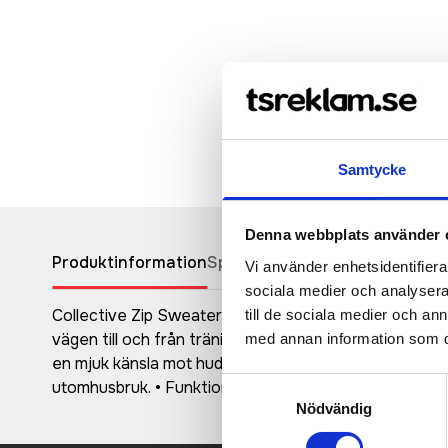
Samtycke
Denna webbplats använder 
Produktinformation
Specifikationer
Pristabell
Recen
Vi använder enhetsidentifierar
sociala medier och analysera 
Collective Zip Sweater är ett klassiskt träningsplag
till de sociala medier och a
vägen till och från träningspasset. Denna mångsidiga t
med annan information som du 
en mjuk känsla mot huden. Plagget har även en bomberi
Samtyckesval
utomhusbruk. • Funktionellt stretchmaterial av återvu
Nödvändig