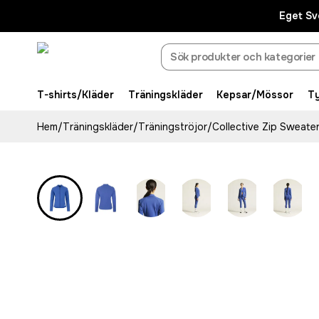
Eget Sv
T-shirts/Kläder
Träningskläder
Kepsar/Mössor
T
Hem
/
Träningskläder
/
Träningströjor
/
Collective Zip Sweate
Recycled