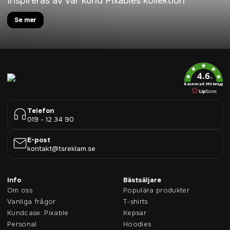
Inspireras av vår kund Pixables kollektion
Se mer
4.6
/5
Baserat på 954 betyg
Telefon
019 - 12 34 90
E-post
kontakt@tsreklam.se
Info
Bästsäljare
Om oss
Populära produkter
Vanliga frågor
T-shirts
Kundcase: Pixable
Kepsar
Personal
Hoodies