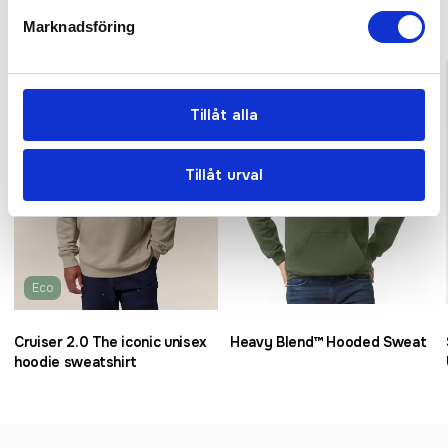
Relaterade produkter
Marknadsföring
Bästsäljare
Bra pris
Tillåt alla
Tillåt urval
Eco
Cruiser 2.0 The iconic unisex
Heavy Blend™ Hooded Sweat
hoodie sweatshirt