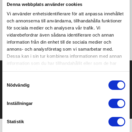
Community 2.0 Hoodie är en modern huvtröja med atletisk
Denna webbplats använder cookies
passform och sportig design för lugna stunder mellan
Vi använder enhetsidentifierare för att anpassa innehållet
träningspassen. Tröjan är gjord i ett mjukt och funktionellt
och annonserna till användarna, tillhandahålla funktioner
material av återvunnen polyester och ekologisk bomull som ger
hög komfort och bidrar till att stärka klubbkänslan. Perfekt för
för sociala medier och analysera vår trafik. Vi
exponering av klubb-, sponsor- och företagsloggor. • Mjukt
vidarebefordrar även sådana identifierare och annan
material av återvunnen polyester och ekologisk bomull •
information från din enhet till de sociala medier och
Borstad insida • Känguruficka framtill • Regular fit
annons- och analysföretag som vi samarbetar med.
Dessa kan i sin tur kombinera informationen med annan
information som du har tillhandahållit eller som de har
Prisuppgift på mailen?
samlat in när du har använt deras tjänster.
Samtyckesval
Kontakta oss här för att få förslag på produkt och pris över
Nödvändig
mailen.
Det går också utmärkt att bara ställa frågor!
Inställningar
KONTAKTA OSS
Statistik