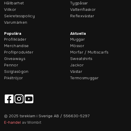
Hållbarhet
Tygpåsar
Villkor
Vattenflaskor
Sekretesspolicy
Reflexvästar
Varumärken
Populära
Aktuella
Profilkläder
Muggar
Merchandise
Mössor
Profilprodukter
Morfar / Multiscarfs
Giveaways
Sweatshirts
Pennor
Jackor
Solglasögon
Västar
Pikétröjor
Termosmuggar
© 2025 tsreklam i Sverige AB / 556630-5297
E-handel
av Wombit