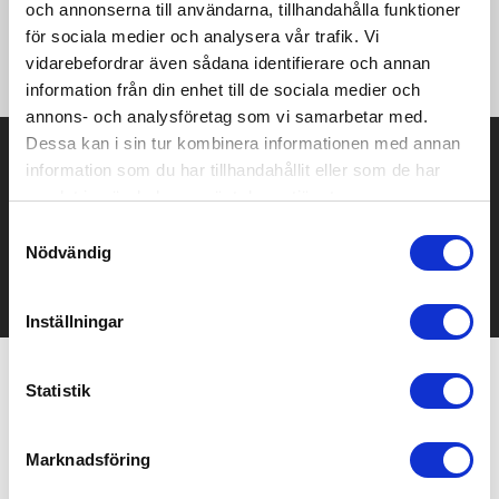
och annonserna till användarna, tillhandahålla funktioner
·160 g/m² ·95% polyester (COOLdry), 5% elastan ·Mjukt lätt tyg
·Andas ·Snabbtorkande och svettreglerande ·Flatlocksöm
för sociala medier och analysera vår trafik. Vi
·Reflekterande tryck ·Sportig passform.
vidarebefordrar även sådana identifierare och annan
information från din enhet till de sociala medier och
annons- och analysföretag som vi samarbetar med.
Dessa kan i sin tur kombinera informationen med annan
Prisuppgift på mailen?
information som du har tillhandahållit eller som de har
samlat in när du har använt deras tjänster.
Kontakta oss här för att få förslag på produkt och pris över
mailen.
Samtyckesval
Det går också utmärkt att bara ställa frågor!
Nödvändig
KONTAKTA OSS
Inställningar
Statistik
Relaterade produkter
Marknadsföring