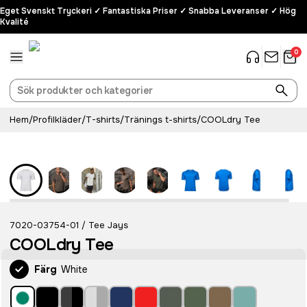
Eget Svenskt Tryckeri ✓ Fantastiska Priser ✓ Snabba Leveranser ✓ Hög
Kvalité
0
Hem
/
Profilkläder
/
T-shirts
/
Tränings t-shirts
/
COOLdry Tee
Populär
7020-03754-01
Tee Jays
/
COOLdry Tee
Färg
White