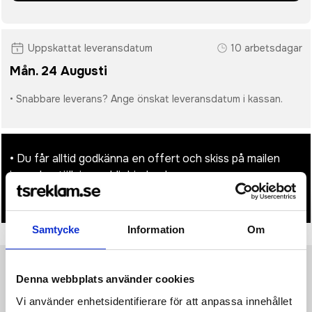
Uppskattat leveransdatum
10 arbetsdagar
Mån. 24 Augusti
• Snabbare leverans? Ange önskat leveransdatum i kassan.
• Du får alltid godkänna en offert och skiss på mailen
innan beställningen blir bindande.
• Tryckfil/er logo laddas upp i kassan.
Samtycke
Information
Om
Denna webbplats använder cookies
Produktinformation
Specifikationer
Pristabell
Recensioner
(
954
st)
Vi använder enhetsidentifierare för att anpassa innehållet