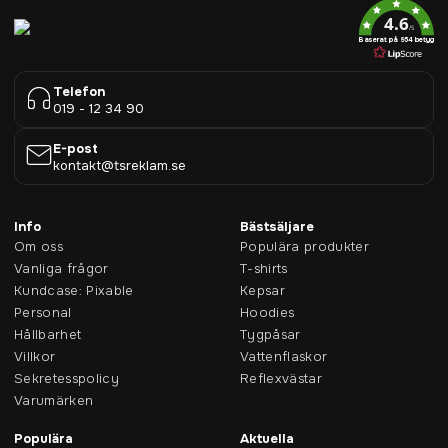
4.6
/5
Baserat på 954 betyg
Telefon
019 - 12 34 90
E-post
kontakt@tsreklam.se
Info
Bästsäljare
Om oss
Populära produkter
Vanliga frågor
T-shirts
Kundcase: Pixable
Kepsar
Personal
Hoodies
Hållbarhet
Tygpåsar
Villkor
Vattenflaskor
Sekretesspolicy
Reflexvästar
Varumärken
Populära
Aktuella