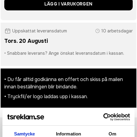
LÄGG I VARUKORGEN
Uppskattat leveransdatum
10 arbetsdagar
Tors. 20 Augusti
• Snabbare leverans? Ange önskat leveransdatum i kassan.
• Du får alltid godkänna en offert och skiss på mailen
innan beställningen blir bindande.
• Tryckfil/er logo laddas upp i kassan.
Produktinformation
Specifikationer
Pristabell
Recensioner
Samtycke
Information
Om
(
954
st)