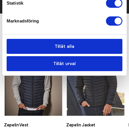
KONTAKTA OSS
Statistik
Marknadsföring
Relaterade produkter
Tillåt alla
Bästsäljare
Bästsäljare
Tillåt urval
Zepelin Vest
Zepelin Jacket