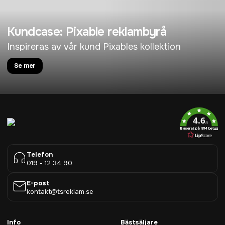
Kundcase: Pixable reklambyrå
Inspireras av vår kund Pixables kollektion
Se mer
4.6
/5
Baserat på 954 betyg
Telefon
019 - 12 34 90
E-post
kontakt@tsreklam.se
Info
Bästsäljare