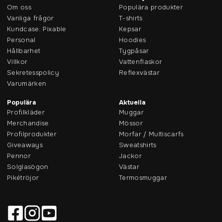
Om oss
Populära produkter
Vanliga frågor
T-shirts
Kundcase: Pixable
Kepsar
Personal
Hoodies
Hållbarhet
Tygpåsar
Villkor
Vattenflaskor
Sekretesspolicy
Reflexvästar
Varumärken
Populära
Aktuella
Profilkläder
Muggar
Merchandise
Mössor
Profilprodukter
Morfar / Multiscarfs
Giveaways
Sweatshirts
Pennor
Jackor
Solglasögon
Västar
Pikétröjor
Termosmuggar