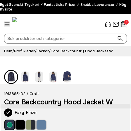
Eget Svenskt Tryckeri ✓ Fantastiska Priser ✓ Snabba Leveranser ✓ Hög
Kvalité
0
Hem
/
Profilkläder
/
Jackor
/
Core Backcountry Hood Jacket W
Recycled
1913685-02
Craft
/
Core Backcountry Hood Jacket W
Färg
Blaze