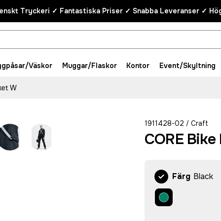
enskt Tryckeri ✓ Fantastiska Priser ✓ Snabba Leveranser ✓ Hög
ygpåsar/Väskor
Muggar/Flaskor
Kontor
Event/Skyltning
ket W
1911428-02
Craft
/
CORE Bike 
Färg
Black