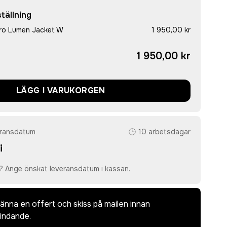
tällning
ro Lumen Jacket W
1 950,00 kr
1 950,00 kr
LÄGG I VARUKORGEN
eransdatum
10 arbetsdagar
i
? Ange önskat leveransdatum i kassan.
dkänna en offert och skiss på mailen innan
bindande.