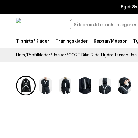
Eget Sv
T-shirts/Kläder
Träningskläder
Kepsar/Mössor
T
Hem
/
Profilkläder
/
Jackor
/
CORE Bike Ride Hydro Lumen Jac
Recycled