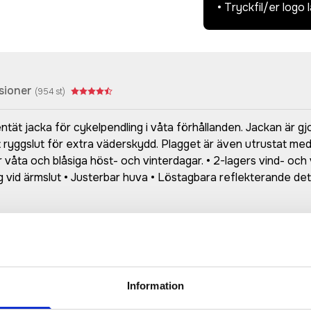
• Tryckfil/er logo 
sioner
(
954
st)
t jacka för cykelpendling i våta förhållanden. Jackan är gjo
ryggslut för extra väderskydd. Plagget är även utrustat med
er våta och blåsiga höst- och vinterdagar. • 2-lagers vind- o
vid ärmslut • Justerbar huva • Löstagbara reflekterande det
Prisuppgift på mailen?
a oss här för att få förslag på produkt och pris över
Information
Det går också utmärkt att bara ställa frågor!