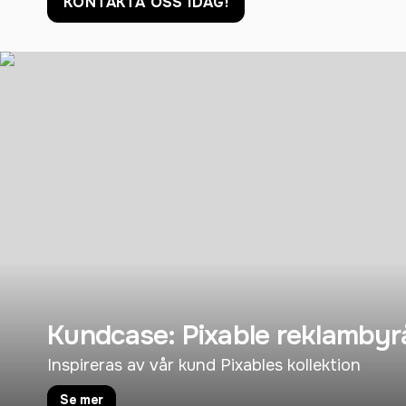
KONTAKTA OSS IDAG!
Kundcase: Pixable reklambyr
Inspireras av vår kund Pixables kollektion
Se mer