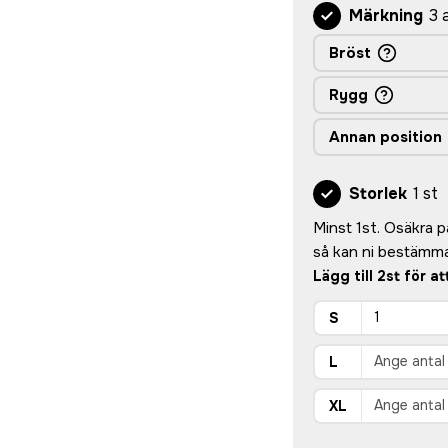
Märkning
3 
Bröst
Rygg
Annan position
Storlek
1 st
Minst 1st. Osäkra på 
så kan ni bestämma
Lägg till 2st för a
S
L
XL