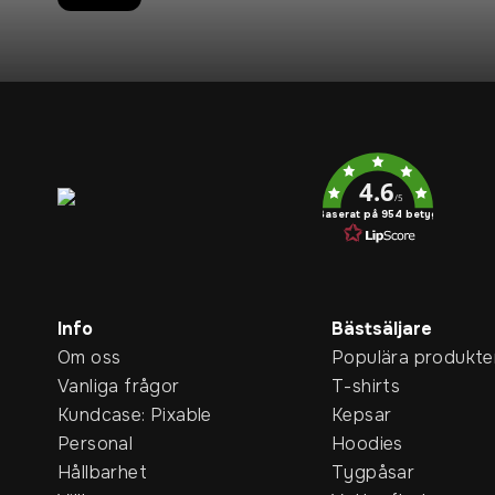
Service rating
4.6
/5
Baserat på 954 betyg
Info
Bästsäljare
Om oss
Populära produkte
Vanliga frågor
T-shirts
Kundcase: Pixable
Kepsar
Personal
Hoodies
Hållbarhet
Tygpåsar