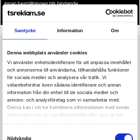
innan beställningen blir bindande.
• Tryckfil/er logo laddas upp i kassan.
Samtycke
Information
Om
Produktinformation
Specifikationer
Pristabell
Recensioner
(
954
st)
Denna webbplats använder cookies
Vi använder enhetsidentifierare för att anpassa innehållet
CORE Dry Active Comfort Pants JR är mjuka och funktionella
och annonserna till användarna, tillhandahålla funktioner
långkalsonger som passar till en mängd olika aktiviteter, från
för sociala medier och analysera vår trafik. Vi
vardagsträning till alpin skidåkning och fjällvandring. Detta
vidarebefordrar även sådana identifierare och annan
mångsidiga allround-plagg är gjort av ett högteknologiskt
information från din enhet till de sociala medier och
material av återvunnen polyamid, polyester och polyamid som
ger både värme och effektiv fukttransport. Plagget har
annons- och analysföretag som vi samarbetar med.
dessutom få sömmar och zonanpassad design för optimal
Dessa kan i sin tur kombinera informationen med annan
komfort och temperaturreglering. Om du vill ha ett enda
information som du har tillhandahållit eller som de har
underställ till all din träning, så är det detta – ett mycket bra
samlat in när du har använt deras tjänster.
val till det flesta typer av medelintensiva aktiviteter. • Mjukt
och funktionellt material delvis av återvunnen polyamid •
Samtyckesval
Zonanpassad design för effektiv temperaturreglering • Få
Nödvändig