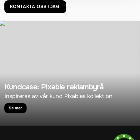
KONTAKTA OSS IDAG!
Kundcase: Pixable reklambyrå
Inspireras av vår kund Pixables kollektion
Se mer