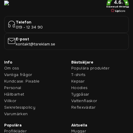
4.6
/5
Baserat på 954 betyg
Telefon
019 - 12 34 90
E-post
kontakt@tsreklam.se
Info
Bästsäljare
Om oss
Populära produkter
Vanliga frågor
T-shirts
Kundcase: Pixable
Kepsar
Personal
Hoodies
Hållbarhet
Tygpåsar
Villkor
Vattenflaskor
Sekretesspolicy
Reflexvästar
Varumärken
Populära
Aktuella
Profilkläder
Muggar