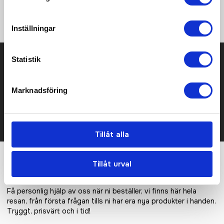
sömmar för optimal komfort • Platta sömmar som följer
kroppens rörelser
Inställningar
Prisuppgift på mailen?
Statistik
Kontakta oss här för att få förslag på produkt och pris över
Marknadsföring
mailen.
Det går också utmärkt att bara ställa frågor!
KONTAKTA OSS
Tillåt alla
Tillåt urval
Vi hjälper er!
Få personlig hjälp av oss när ni beställer, vi finns här hela
resan, från första frågan tills ni har era nya produkter i handen.
Tryggt, prisvärt och i tid!