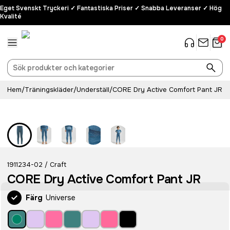
Eget Svenskt Tryckeri ✓ Fantastiska Priser ✓ Snabba Leveranser ✓ Hög
Kvalité
0
Hem
/
Träningskläder
/
Underställ
/
CORE Dry Active Comfort Pant JR
1911234-02
Craft
/
CORE Dry Active Comfort Pant JR
Färg
Universe