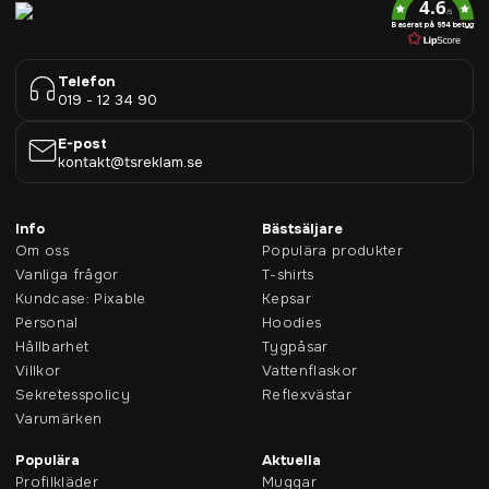
4.6
/5
Baserat på 954 betyg
Telefon
019 - 12 34 90
E-post
kontakt@tsreklam.se
Info
Bästsäljare
Om oss
Populära produkter
Vanliga frågor
T-shirts
Kundcase: Pixable
Kepsar
Personal
Hoodies
Hållbarhet
Tygpåsar
Villkor
Vattenflaskor
Sekretesspolicy
Reflexvästar
Varumärken
Populära
Aktuella
Profilkläder
Muggar