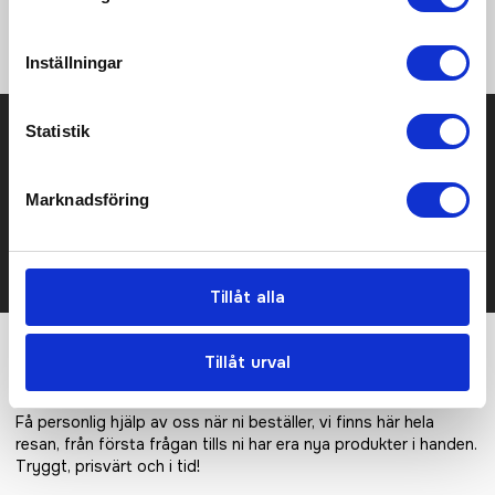
Ribbstickad mudd • Silikonprint i innerhanden • Reflekterande
logoprint
Inställningar
Prisuppgift på mailen?
Statistik
Kontakta oss här för att få förslag på produkt och pris över
Marknadsföring
mailen.
Det går också utmärkt att bara ställa frågor!
KONTAKTA OSS
Tillåt alla
Tillåt urval
Vi hjälper er!
Få personlig hjälp av oss när ni beställer, vi finns här hela
resan, från första frågan tills ni har era nya produkter i handen.
Tryggt, prisvärt och i tid!