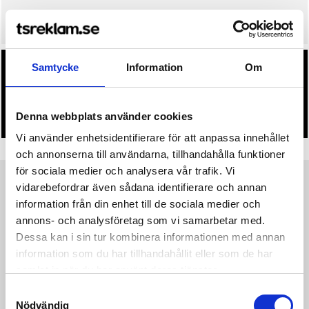
• Snabbare leverans? Ange önskat leveransdatum i kassan.
Samtycke
Information
Om
• Du får alltid godkänna en offert och skiss på mailen
innan beställningen blir bindande.
• Tryckfil/er logo laddas upp i kassan.
Denna webbplats använder cookies
Vi använder enhetsidentifierare för att anpassa innehållet
och annonserna till användarna, tillhandahålla funktioner
för sociala medier och analysera vår trafik. Vi
vidarebefordrar även sådana identifierare och annan
Produktinformation
Specifikationer
Pristabell
Recensioner
(
954
st)
information från din enhet till de sociala medier och
annons- och analysföretag som vi samarbetar med.
Core Insulate Glove är en vadderad och fleecefodrad
Dessa kan i sin tur kombinera informationen med annan
längdåkningshandske med vindtät ovandel för träning i kalla
information som du har tillhandahållit eller som de har
förhållanden. Denna varma och mångsidiga handske har
samlat in när du har använt deras tjänster.
ribbstickad mudd för en tight passform runt handleden,
silikonprint i innerhanden och reflekterande logoprint. •
Samtyckesval
Vadderad handske med fleecefoder • Vindtät ovandel •
Nödvändig