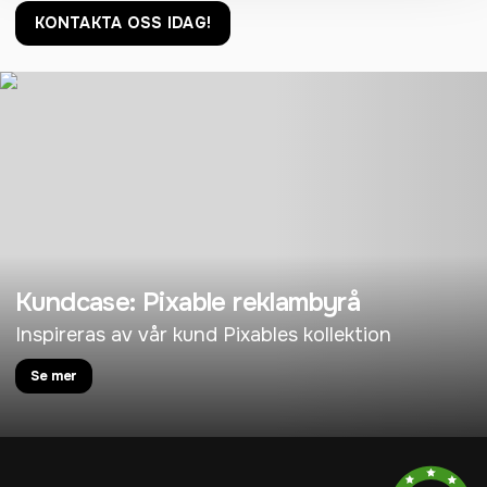
KONTAKTA OSS IDAG!
Kundcase: Pixable reklambyrå
Inspireras av vår kund Pixables kollektion
Se mer