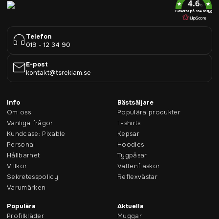
4.6
/5
Baserat på 954 betyg
Telefon
019 - 12 34 90
E-post
kontakt@tsreklam.se
Info
Bästsäljare
Om oss
Populära produkter
Vanliga frågor
T-shirts
Kundcase: Pixable
Kepsar
Personal
Hoodies
Hållbarhet
Tygpåsar
Villkor
Vattenflaskor
Sekretesspolicy
Reflexvästar
Varumärken
Populära
Aktuella
Profilkläder
Muggar