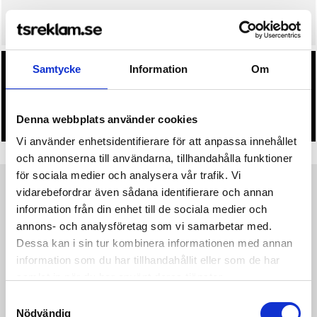
• Snabbare leverans? Ange önskat leveransdatum i kassan.
Samtycke
Information
Om
• Du får alltid godkänna en offert och skiss på mailen
innan beställningen blir bindande.
• Tryckfil/er logo laddas upp i kassan.
Denna webbplats använder cookies
Vi använder enhetsidentifierare för att anpassa innehållet
och annonserna till användarna, tillhandahålla funktioner
för sociala medier och analysera vår trafik. Vi
vidarebefordrar även sådana identifierare och annan
Produktinformation
Specifikationer
Pristabell
Recensioner
(
954
st)
information från din enhet till de sociala medier och
annons- och analysföretag som vi samarbetar med.
Core Insulate Glove är en vadderad och fleecefodrad
Dessa kan i sin tur kombinera informationen med annan
längdåkningsvante med vindtät ovandel för träning i kalla
information som du har tillhandahållit eller som de har
förhållanden. Denna varma och mångsidiga tumvante har
samlat in när du har använt deras tjänster.
ribbstickad mudd för en tight passform runt handleden,
silikonprint i innerhanden och reflekterande logoprint. •
Samtyckesval
Vadderad handske med fleecefoder • Vindtät ovandel •
Nödvändig