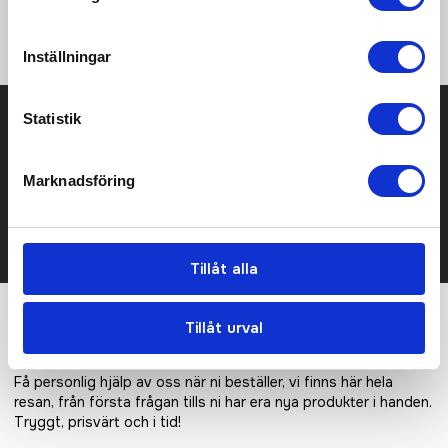
Ribbstickad mudd • Silikonprint i innerhanden • Reflekterande
logoprint
Inställningar
Prisuppgift på mailen?
Statistik
Kontakta oss här för att få förslag på produkt och pris över
Marknadsföring
mailen.
Det går också utmärkt att bara ställa frågor!
KONTAKTA OSS
Tillåt alla
Tillåt urval
Vi hjälper er!
Få personlig hjälp av oss när ni beställer, vi finns här hela
resan, från första frågan tills ni har era nya produkter i handen.
Tryggt, prisvärt och i tid!