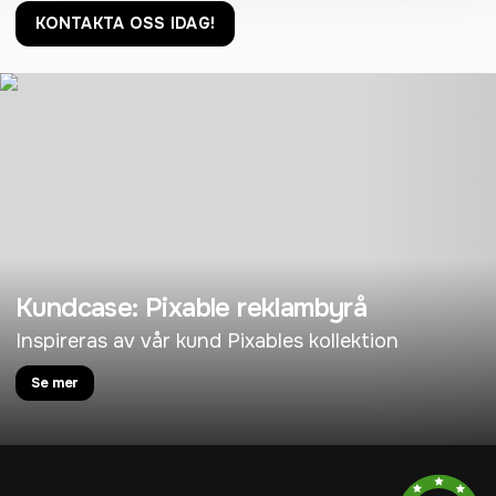
KONTAKTA OSS IDAG!
Kundcase: Pixable reklambyrå
Inspireras av vår kund Pixables kollektion
Se mer