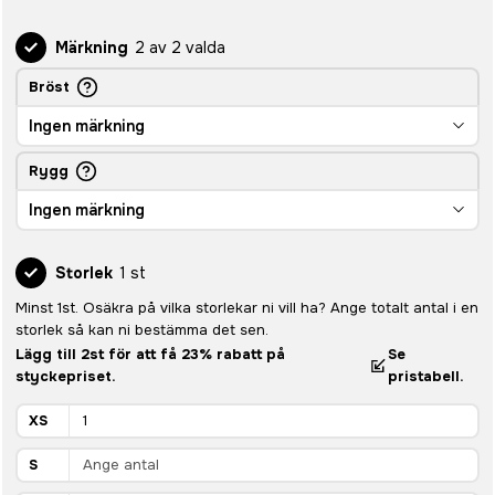
Märkning
2 av 2 valda
Bröst
Ingen märkning
Rygg
Ingen märkning
Storlek
1 st
Minst 1st. Osäkra på vilka storlekar ni vill ha? Ange totalt antal i en
storlek så kan ni bestämma det sen.
Lägg till 2st för att få 23% rabatt på
Se
styckepriset.
pristabell.
XS
S