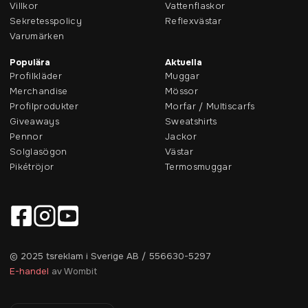
Villkor
Vattenflaskor
Sekretesspolicy
Reflexvästar
Varumärken
Populära
Aktuella
Profilkläder
Muggar
Merchandise
Mössor
Profilprodukter
Morfar / Multiscarfs
Giveaways
Sweatshirts
Pennor
Jackor
Solglasögon
Västar
Pikétröjor
Termosmuggar
© 2025 tsreklam i Sverige AB / 556630-5297
E-handel
av Wombit