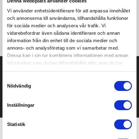
Denna webbplats använder cookies
effektiv ventilation. Plagget har även två sidfickor med
dragkedja samt bröstficka med dold dragkedja. • Kviltad, tunn
Vi använder enhetsidentifierare för att anpassa innehållet
vaddering framtill för värme och komfort, 60 g/m2 • Vind- och
och annonserna till användarna, tillhandahålla funktioner
vattentätt 3-lagers material i axlar och sidor • Mjuk, borstad
för sociala medier och analysera vår trafik. Vi
trikå i ryggen för värme och effektiv fukttransport • Mjuk,
vidarebefordrar även sådana identifierare och annan
borstad trikå på kragens insida • Sidfickor med dragkedja •
Bröstficka med dold dragkedja • Regular fit
information från din enhet till de sociala medier och
annons- och analysföretag som vi samarbetar med.
Dessa kan i sin tur kombinera informationen med annan
information som du har tillhandahållit eller som de har
Prisuppgift på mailen?
samlat in när du har använt deras tjänster.
Kontakta oss här för att få förslag på produkt och pris över
Samtyckesval
mailen.
Nödvändig
Det går också utmärkt att bara ställa frågor!
KONTAKTA OSS
Inställningar
Statistik
Relaterade produkter