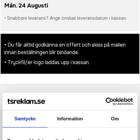
Mån. 24 Augusti
• Snabbare leverans? Ange önskat leveransdatum i kassan.
• Du får alltid godkänna en offert och skiss på mailen
innan beställningen blir bindande.
• Tryckfil/er logo laddas upp i kassan.
Produktinformation
Specifikationer
Pristabell
Recensioner
(
954
st)
CORE Nordic Training Insulate Vest är en funktionell
Samtycke
Information
Om
träningsväst för längdskidåkning i kalla vinterförhållanden.
Västen har kviltad vaddering framtill, vind- och vattentätt 3-
lagers material i axlar och sidor samt borstad trikå i ryggen för