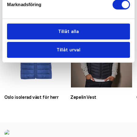
Marknadsföring
Bästsäljare
Tillåt alla
Tillåt urval
Oslo isolerad väst för herr
Zepelin Vest