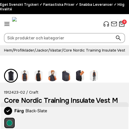
Eget Svenskt Tryckeri ✓ Fantastiska Priser ✓ Snabba Leveranser ✓ Hög
Kvalité
0
Hem
/
Profilkläder
/
Jackor
/
Västar
/
Core Nordic Training Insulate Vest 
Recycled
1912423-02
Craft
/
Core Nordic Training Insulate Vest M
Färg
Black-Slate