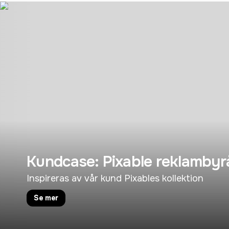
Kundcase: Pixable reklambyr
Inspireras av vår kund Pixables kollektion
Se mer