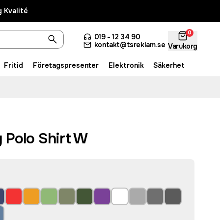
 Kvalité
0
019 - 12 34 90
kontakt@tsreklam.se
Varukorg
Fritid
Företagspresenter
Elektronik
Säkerhet
 Polo Shirt W