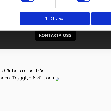
Prisuppgift på mailen?
a oss här för att få förslag på produkt och pris över
Tillåt urval
Det går också utmärkt att bara ställa frågor!
KONTAKTA OSS
ns här hela resan, från
anden. Tryggt, prisvärt och