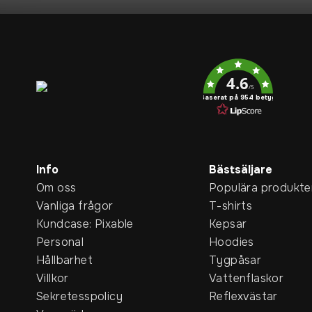
Service rating
4.6
/5
Baserat på 954 betyg
Info
Bästsäljare
Om oss
Populära produkte
Vanliga frågor
T-shirts
Kundcase: Pixable
Kepsar
Personal
Hoodies
Hållbarhet
Tygpåsar
Villkor
Vattenflaskor
Sekretesspolicy
Reflexvästar