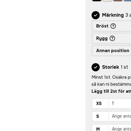
Märkning
3 
Bröst
Rygg
Annan position
Storlek
1 st
Minst 1st. Osäkra på 
så kan ni bestämma
Lägg till 2st för a
XS
S
M