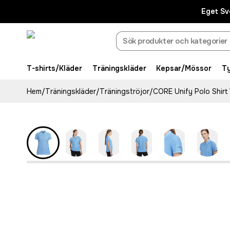
Eget Sv
T-shirts/Kläder
Träningskläder
Kepsar/Mössor
T
Hem
/
Träningskläder
/
Träningströjor
/
CORE Unify Polo Shirt
Recycled