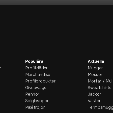
Populära
Aktuella
r
Profilkläder
Muggar
Merchandise
Mössor
Profilprodukter
Morfar / Mul
Giveaways
Sweatshirts
Pennor
Jackor
Solglasögon
Västar
Pikétröjor
Termosmugg