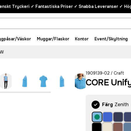
enskt Tryckeri ✓ Fantastiska Priser ✓ Snabba Leveranser ✓ Hög
ygpåsar/Väskor
Muggar/Flaskor
Kontor
Event/Skyltning
 W
1909139-02
Craft
/
CORE Unify
Färg
Zenith