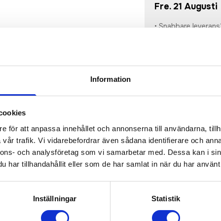
Fre. 21 Augusti
• Snabbare leverans
• Du får alltid go
beställningen blir 
Information
• Tryckfil/er logo 
cookies
e för att anpassa innehållet och annonserna till användarna, tillh
vår trafik. Vi vidarebefordrar även sådana identifierare och anna
sioner
(
954
st)
nnons- och analysföretag som vi samarbetar med. Dessa kan i sin
har tillhandahållit eller som de har samlat in när du har använt 
kväm passform och tryckt logo på ärmen. • Återvunnen polye
Inställningar
Statistik