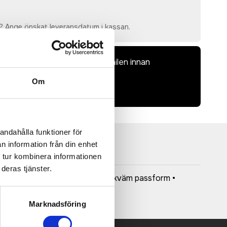
? Ange önskat leveransdatum i kassan.
dkänna en offert och skiss på mailen innan
bindande.
Om
laddas upp i kassan.
andahålla funktioner för
n information från din enhet
 tur kombinera informationen
deras tjänster.
ster med bra fukttransport • Bekväm passform •
Marknadsföring