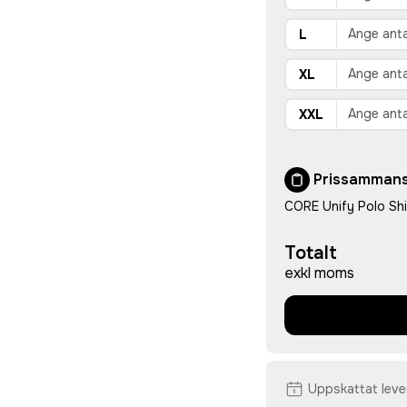
L
XL
XXL
Prissammans
CORE Unify Polo Shi
Totalt
exkl moms
Uppskattat lev