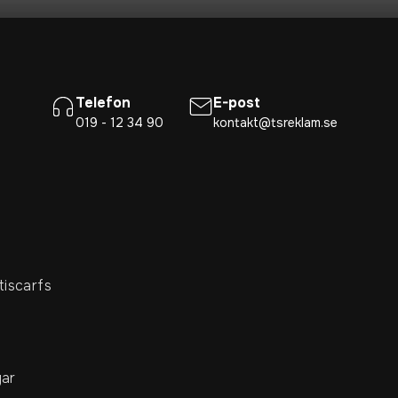
Telefon
E-post
019 - 12 34 90
kontakt@tsreklam.se
tiscarfs
ar