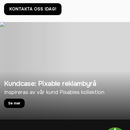
KONTAKTA OSS IDAG!
Kundcase: Pixable reklambyrå
Inspireras av vår kund Pixables kollektion
Se mer