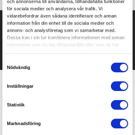
och annonserna till användarna, tillhandahålla funktioner
för sociala medier och analysera vår trafik. Vi
vidarebefordrar även sådana identifierare och annan
Prisuppgift på mailen?
information från din enhet till de sociala medier och
annons- och analysföretag som vi samarbetar med.
Kontakta oss här för att få förslag på produkt och pris över
Dessa kan i sin tur kombinera informationen med annan
mailen.
information som du har tillhandahållit eller som de har
Det går också utmärkt att bara ställa frågor!
samlat in när du har använt deras tjänster.
KONTAKTA OSS
Samtyckesval
Nödvändig
Inställningar
Relaterade produkter
Statistik
Marknadsföring