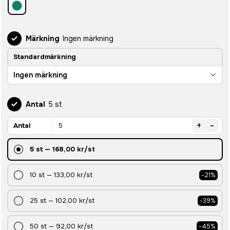
Märkning
Ingen märkning
Standardmärkning
Ingen märkning
Antal
5 st
+
-
Antal
5
st
—
168,00 kr
/st
10
st
—
133,00 kr
/st
-
21
%
25
st
—
102,00 kr
/st
-
39
%
50
st
—
92,00 kr
/st
-
45
%