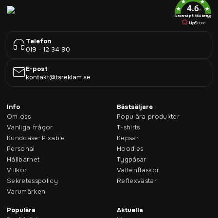
4.6
/5
Baserat på 954 betyg
Telefon
019 - 12 34 90
E-post
kontakt@tsreklam.se
Info
Bästsäljare
Om oss
Populära produkter
Vanliga frågor
T-shirts
Kundcase: Pixable
Kepsar
Personal
Hoodies
Hållbarhet
Tygpåsar
Villkor
Vattenflaskor
Sekretesspolicy
Reflexvästar
Varumärken
Populära
Aktuella