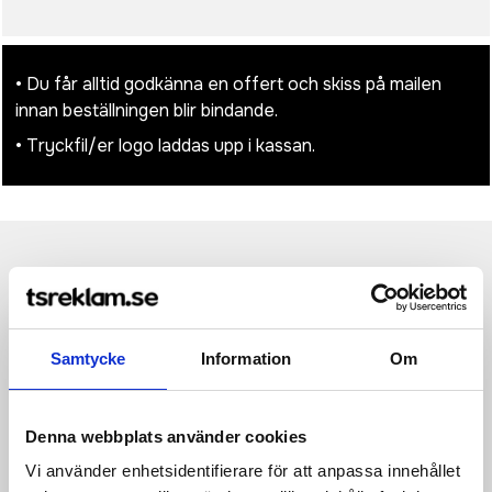
• Du får alltid godkänna en offert och skiss på mailen
innan beställningen blir bindande.
• Tryckfil/er logo laddas upp i kassan.
Produktinformation
Specifikationer
Pristabell
Recensioner
(
954
st)
Dubbelväggig och vakuumisolerad flaska i rostfritt stål med en
Samtycke
Information
Om
speciell beläggning på utsidan som möjliggör
sublimeringstryck. Det isolerade rostfria stålet håller dryckerna
varma eller kalla i flera timmar. Med en bas som passar i de
flesta mugghållare. Glänsande finish. Levereras i en
Denna webbplats använder cookies
presentförpackning av återvunnen kartong. Volymkapacitet:
500 ml.
Vi använder enhetsidentifierare för att anpassa innehållet