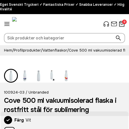
Eget Svenskt Tryckeri ✓ Fantastiska Priser ✓ Snabba Leveranser ✓ Hög
Kvalité
0
Hem
/
Profilprodukter
/
Vattenflaskor
/
Cove 500 ml vakuumisolerad flaska
Rostfritt stål
100924-03
Unbranded
/
Cove 500 ml vakuumisolerad flaska i
rostfritt stål för sublimering
Färg
Vit