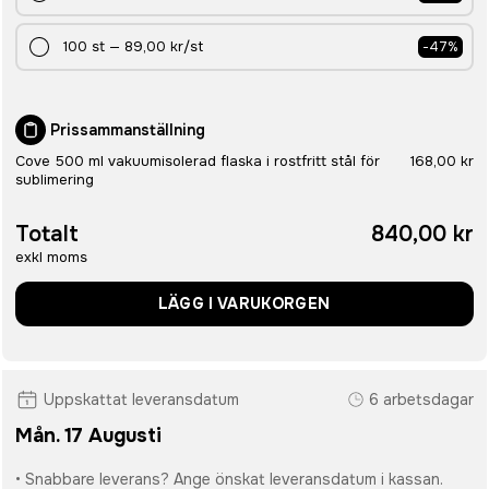
100
st
—
89,00 kr
/st
-
47
%
Prissammanställning
Cove 500 ml vakuumisolerad flaska i rostfritt stål för
168,00 kr
sublimering
Totalt
840,00 kr
exkl moms
LÄGG I VARUKORGEN
Uppskattat leveransdatum
6 arbetsdagar
Mån. 17 Augusti
• Snabbare leverans? Ange önskat leveransdatum i kassan.