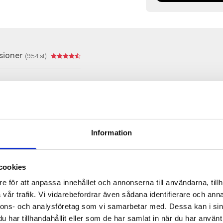
sioner
(
954
st)
Prisuppgift på mailen?
Information
a oss här för att få förslag på produkt och pris över
Det går också utmärkt att bara ställa frågor!
cookies
KONTAKTA OSS
e för att anpassa innehållet och annonserna till användarna, tillh
vår trafik. Vi vidarebefordrar även sådana identifierare och anna
nnons- och analysföretag som vi samarbetar med. Dessa kan i sin
har tillhandahållit eller som de har samlat in när du har använt 