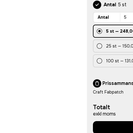
Antal
5 st
Antal
5
st
—
248,0
25
st
—
150,0
100
st
—
131,
Prissammans
Craft Fabpatch
Totalt
exkl moms