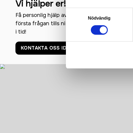
Vi hjälper er!
Samtyckesval
Få personlig hjälp av oss när ni beställer, vi fin
Nödvändig
första frågan tills ni har era nya produkter i h
i tid!
KONTAKTA OSS IDAG!