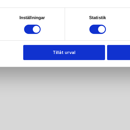
ns här hela resan, från
Inställningar
Statistik
anden. Tryggt, prisvärt och
Tillåt urval