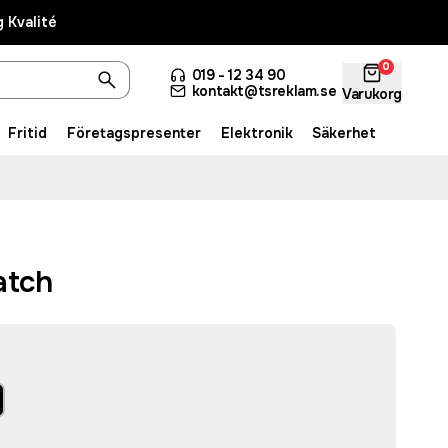
 Kvalité
0
019 - 12 34 90
kontakt@tsreklam.se
Varukorg
Fritid
Företagspresenter
Elektronik
Säkerhet
atch