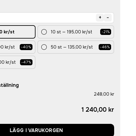
+
-
0 kr
/st
10
st
—
195,00 kr
/st
-
21
%
0 kr
/st
50
st
—
135,00 kr
/st
-
40
%
-
46
%
00 kr
/st
-
47
%
tällning
248,00 kr
1 240,00 kr
LÄGG I VARUKORGEN