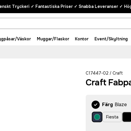
enskt Tryckeri ✓ Fantastiska Priser ✓ Snabba Leveranser ✓ Hög
ygpåsar/Väskor
Muggar/Flaskor
Kontor
Event/Skyltning
C17447-02
Craft
/
Craft Fabp
Färg
Blaze
Fiesta