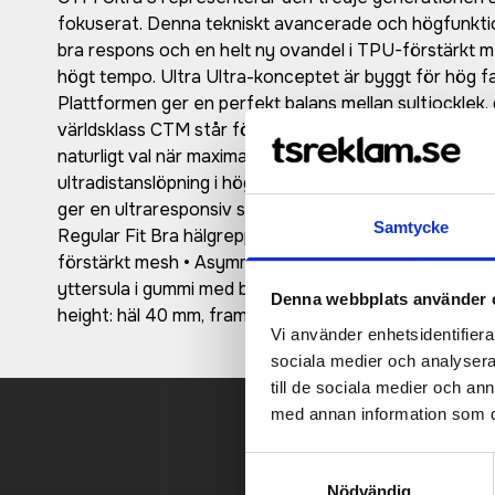
fokuserat. Denna tekniskt avancerade och högfunktio
bra respons och en helt ny ovandel i TPU-förstärkt mes
högt tempo. Ultra Ultra-konceptet är byggt för hög fa
Plattformen ger en perfekt balans mellan sultjocklek, d
världsklass CTM står för Craft Tailored Motion och i
naturligt val när maximal funktion, suverän respons och
ultradistanslöpning i högt tempo. Detta EVA-baserade
ger en ultraresponsiv stötdämpning och bra slitstyrka.
Samtycke
Regular Fit Bra hälgrepp och tight passform över mit
förstärkt mesh • Asymmetrisk snörning för optimal kom
yttersula i gummi med bra grepp för effektiv löpning p
Denna webbplats använder 
height: häl 40 mm, framfot 30 mm • Drop: 10 mm
Vi använder enhetsidentifierar
sociala medier och analysera 
till de sociala medier och a
med annan information som du 
Samtyckesval
Kontakt
Nödvändig