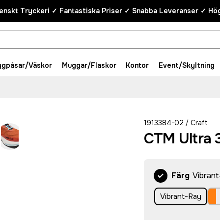
enskt Tryckeri ✓ Fantastiska Priser ✓ Snabba Leveranser ✓ Hög
ygpåsar/Väskor
Muggar/Flaskor
Kontor
Event/Skyltning
1913384-02
Craft
/
CTM Ultra 
Färg
Vibran
Vibrant-Ray