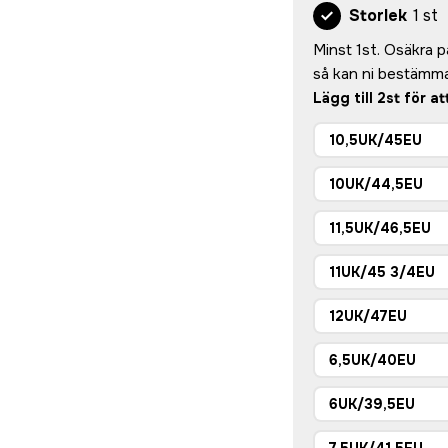
Storlek
1 st
Minst 1st. Osäkra på 
så kan ni bestämma
Lägg till 2st för a
10,5UK/45EU
10UK/44,5EU
11,5UK/46,5EU
11UK/45 3/4EU
12UK/47EU
6,5UK/40EU
6UK/39,5EU
7,5UK/41,5EU