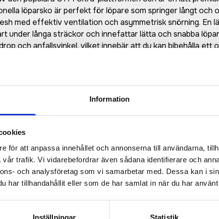
nella löparsko är perfekt för löpare som springer långt oc
h med effektiv ventilation och asymmetrisk snörning. En lätt,
rt under långa sträckor och innefattar lätta och snabba löpa
rop och anfallsvinkel, vilket innebär att du kan bibehålla ett 
nnefattar de mest avancerade materialen och de senaste inn
 låg vikt är högsta prioritet. Ud Foam™ Ud Foam™ är ett lätt o
 material, som är en förbättrad version av det framgångsrika
 Snabbt, lätt och hållbart är de främsta egenskaperna hos det
Information
tfoten samt extra utrymme i framfoten för optimal komfort oc
fort • Ud Foam™ mellansula: lätt, högresponsiv och slitstark
å såväl asfalt som grusväg och i skiftande väderförhållanden •
cookies
e för att anpassa innehållet och annonserna till användarna, tillh
vår trafik. Vi vidarebefordrar även sådana identifierare och anna
nnons- och analysföretag som vi samarbetar med. Dessa kan i sin
har tillhandahållit eller som de har samlat in när du har använt 
Prisuppgift på mailen?
a oss här för att få förslag på produkt och pris över
Inställningar
Statistik