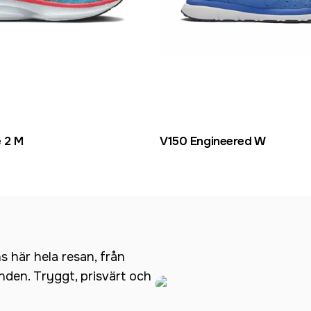
 2 M
V150 Engineered W
ns här hela resan, från
anden. Tryggt, prisvärt och