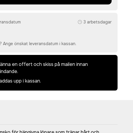
eransdatum
3 arbetsdagar
i
? Ange önskat leveransdatum i kassan.
dkänna en offert och skiss på mailen innan
bindande.
laddas upp i kassan.
msko för hängivna löpare som tränar hårt och