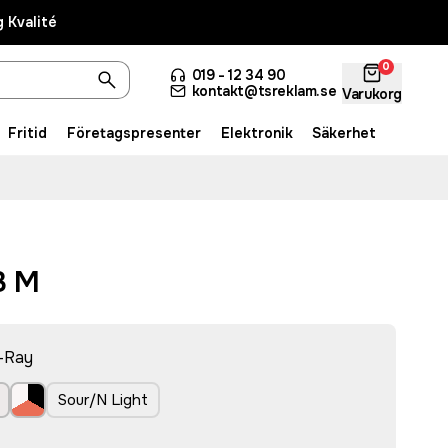
 Kvalité
0
019 - 12 34 90
kontakt@tsreklam.se
Varukorg
Fritid
Företagspresenter
Elektronik
Säkerhet
3 M
t-Ray
Sour/N Light