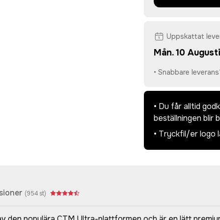
Uppskattat lev
Mån. 10 August
• Snabbare leverans
• Du får alltid go
beställningen blir 
• Tryckfil/er logo 
sioner
(
954
st)
v den populära CTM Ultra-plattformen och är en lätt premiu