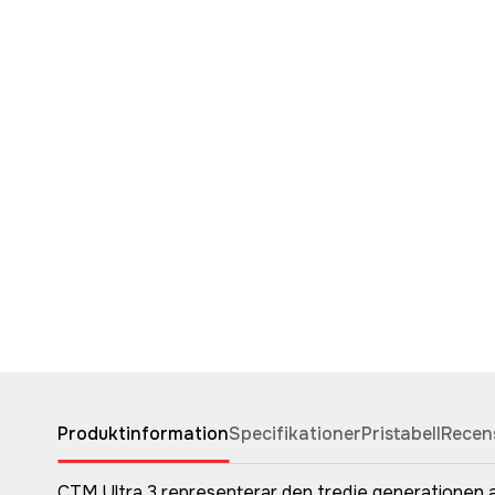
Produktinformation
Specifikationer
Pristabell
Recen
CTM Ultra 3 representerar den tredje generationen a