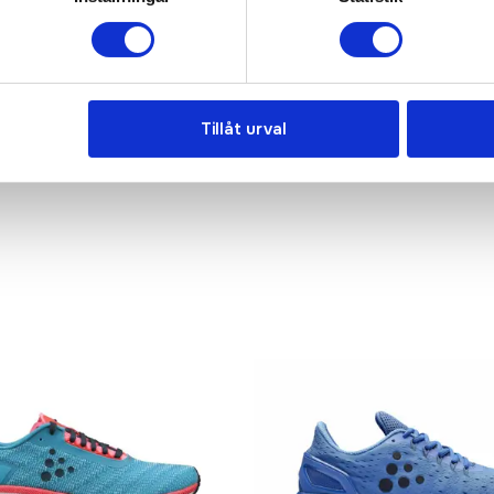
Det går också utmärkt att bara ställa frågor!
KONTAKTA OSS
Tillåt urval