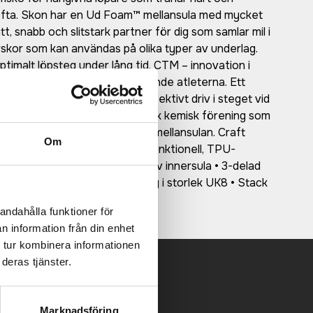
h ofta. Skon har en Ud Foam™ mellansula med mycket
 snabb och slitstark partner för dig som samlar mil i
rskor som kan användas på olika typer av underlag.
optimalt löpsteg under lång tid. CTM – innovation i
ovationerna för de mest krävande atleterna. Ett
ch slitstarkt foam som ger effektivt driv i steget vid
 Vault Foam™, innefattar en unik kemisk förening som
ta högkvalitativa material för mellansulan. Craft
Om
h prestanda. • Ovandel i högfunktionell, TPU-
 • Ultra Rebound™ högresponsiv innersula • 3-delad
 Craft Regular Fit • Vikt: 265 g i storlek UK8 • Stack
andahålla funktioner för
n information från din enhet
 tur kombinera informationen
deras tjänster.
 mailen.
Marknadsföring