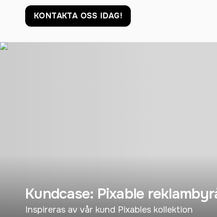
KONTAKTA OSS IDAG!
Kundcase: Pixable reklambyr
Inspireras av vår kund Pixables kollektion