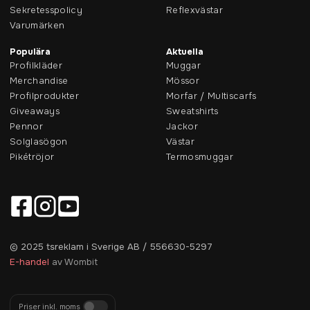
Sekretesspolicy
Reflexvästar
Varumärken
Populära
Aktuella
Profilkläder
Muggar
Merchandise
Mössor
Profilprodukter
Morfar / Multiscarfs
Giveaways
Sweatshirts
Pennor
Jackor
Solglasögon
Västar
Pikétröjor
Termosmuggar
© 2025 tsreklam i Sverige AB / 556630-5297
E-handel
av Wombit
Priser inkl. moms