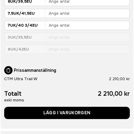
6UK/39,5EU
7,5UK/41,5EU
7UK/40 3/4EU
3UK/35,5EU
8UK/42EU
Prissammanställning
CTM Ultra Trail W
2 210,00 kr
Totalt
2 210,00 kr
exkl moms
LÄGG I VARUKORGEN