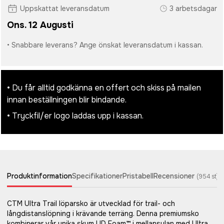
Uppskattat leveransdatum
3 arbetsdagar
Ons. 12 Augusti
• Snabbare leverans? Ange önskat leveransdatum i kassan.
• Du får alltid godkänna en offert och skiss på mailen
innan beställningen blir bindande.
• Tryckfil/er logo laddas upp i kassan.
Produktinformation
Specifikationer
Pristabell
Recensioner
(
954
st)
CTM Ultra Trail löparsko är utvecklad för trail- och
långdistanslöpning i krävande terräng. Denna premiumsko
kombinerar vår unika skum UD Foam™ i mellansulan med Ultra