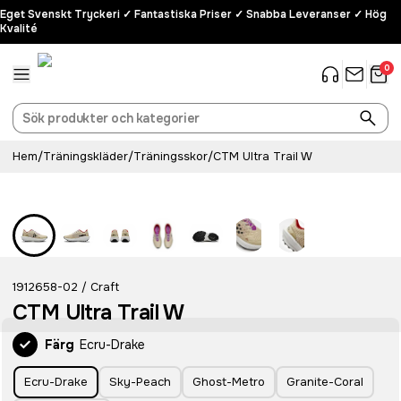
Eget Svenskt Tryckeri ✓ Fantastiska Priser ✓ Snabba Leveranser ✓ Hög
Kvalité
0
Hem
/
Träningskläder
/
Träningsskor
/
CTM Ultra Trail W
1912658-02
Craft
/
CTM Ultra Trail W
Färg
Ecru-Drake
Ecru-Drake
Sky-Peach
Ghost-Metro
Granite-Coral