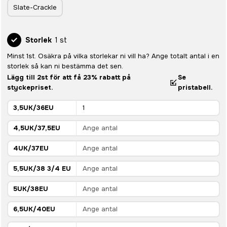
Slate-Crackle
Storlek
1 st
Minst 1st. Osäkra på vilka storlekar ni vill ha? Ange totalt antal i en
storlek så kan ni bestämma det sen.
Lägg till 2st för att få 23% rabatt på
Se
styckepriset.
pristabell.
3,5UK/36EU
4,5UK/37,5EU
4UK/37EU
5,5UK/38 3/4 EU
5UK/38EU
6,5UK/40EU