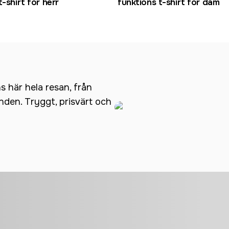
t-shirt för herr
funktions t-shirt för dam
ns här hela resan, från
anden. Tryggt, prisvärt och