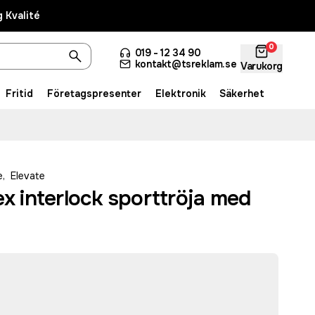
 Kvalité
0
019 - 12 34 90
kontakt@tsreklam.se
Varukorg
Fritid
Företagspresenter
Elektronik
Säkerhet
e
,
Elevate
ex interlock sporttröja med