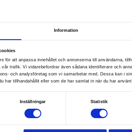
d rörelsefrihet. De fukttransporterande och formstabila ege
h en mysig huva för extra mångsidighet, sätter tröjan Danal
 den ett måste för alla som söker komfort och hållbarhet.
Information
Prisuppgift på mailen?
cookies
e för att anpassa innehållet och annonserna till användarna, tillh
a oss här för att få förslag på produkt och pris över
vår trafik. Vi vidarebefordrar även sådana identifierare och anna
Det går också utmärkt att bara ställa frågor!
nnons- och analysföretag som vi samarbetar med. Dessa kan i sin
har tillhandahållit eller som de har samlat in när du har använt 
KONTAKTA OSS
Inställningar
Statistik