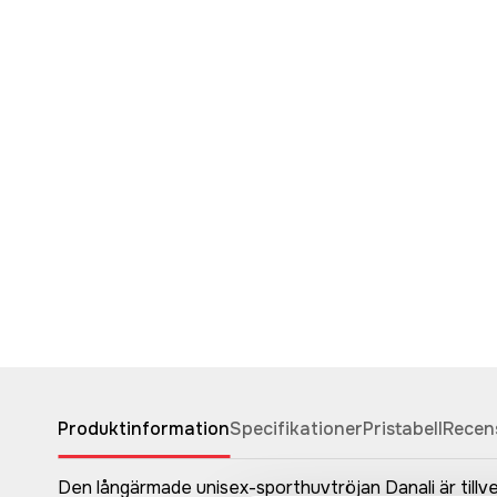
Produktinformation
Specifikationer
Pristabell
Recen
Den långärmade unisex-sporthuvtröjan Danali är tillve