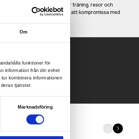
nskaperna gör den idealisk för träning, resor och
i funktionaliteten i fokus utan att kompromissa med
Om
andahålla funktioner för
 mailen.
n information från din enhet
 tur kombinera informationen
deras tjänster.
Marknadsföring