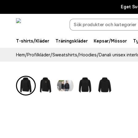
Eget Sv
T-shirts/Kläder
Träningskläder
Kepsar/Mössor
T
Hem
/
Profilkläder
/
Sweatshirts
/
Hoodies
/
Danali unisex inte