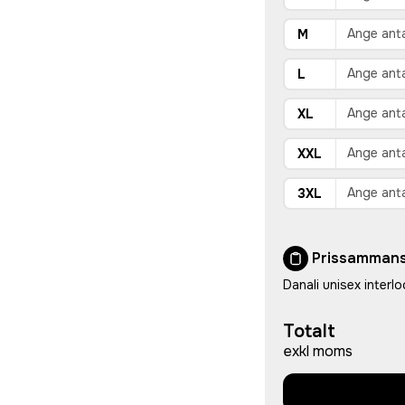
M
L
XL
XXL
3XL
Prissammans
Danali unisex interl
Totalt
exkl moms