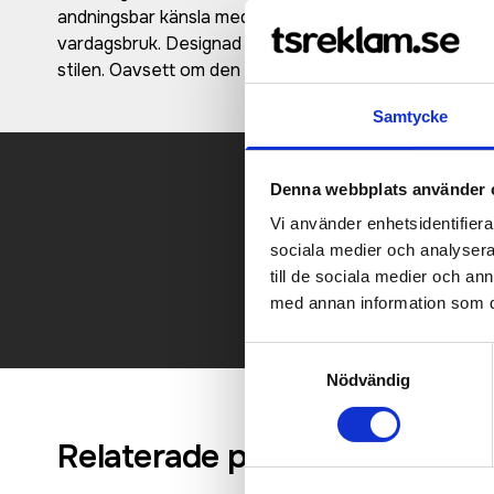
andningsbar känsla med inbyggd stretch för obegränsa
vardagsbruk. Designad med en ren, modern passform oc
stilen. Oavsett om den används i lager eller ensam är
Samtycke
Denna webbplats använder 
Vi använder enhetsidentifierar
Kontakt
sociala medier och analysera 
till de sociala medier och a
med annan information som du 
Samtyckesval
Nödvändig
Relaterade produkter