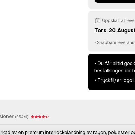
Uppskattat lev
Tors. 20 August
• Snabbare leverans
• Du får alltid go
beställningen blir 
• Tryckfil/er logo 
sioner
(
954
st)
rkad av en premium interlockblandning av rayon, polyester oc