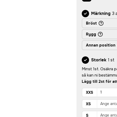
Märkning
3 
Bröst
Rygg
Annan position
Storlek
1 st
Minst 1st. Osäkra på 
så kan ni bestämma
Lägg till 2st för a
XXS
XS
S