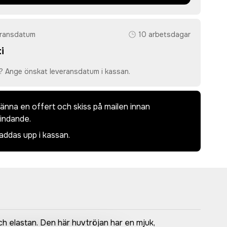
eransdatum
10 arbetsdagar
i
? Ange önskat leveransdatum i kassan.
dkänna en offert och skiss på mailen innan
bindande.
laddas upp i kassan.
h elastan. Den här huvtröjan har en mjuk,