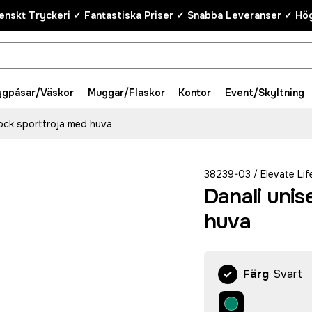
enskt Tryckeri ✓ Fantastiska Priser ✓ Snabba Leveranser ✓ Hög
ygpåsar/Väskor
Muggar/Flaskor
Kontor
Event/Skyltning
rlock sporttröja med huva
38239-03
Elevate Lif
/
Danali unis
huva
Färg
Svart