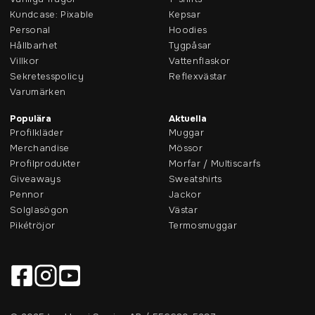
Kundcase: Pixable
Kepsar
Personal
Hoodies
Hållbarhet
Tygpåsar
Villkor
Vattenflaskor
Sekretesspolicy
Reflexvästar
Varumärken
Populära
Aktuella
Profilkläder
Muggar
Merchandise
Mössor
Profilprodukter
Morfar / Multiscarfs
Giveaways
Sweatshirts
Pennor
Jackor
Solglasögon
Västar
Pikétröjor
Termosmuggar