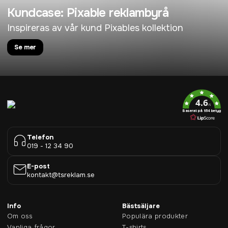
Kundcase: Pixable reklambyrå
Inspireras av vår kund Pixables kollektion
Se mer
4.6
/5
Baserat på 954 betyg
Telefon
019 - 12 34 90
E-post
kontakt@tsreklam.se
Info
Bästsäljare
Om oss
Populära produkter
Vanliga frågor
T-shirts