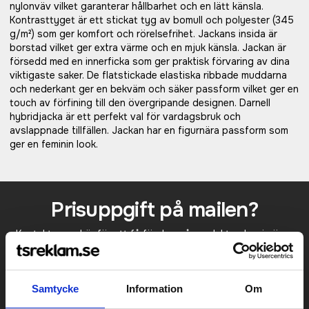
nylonväv vilket garanterar hållbarhet och en lätt känsla.
Kontrasttyget är ett stickat tyg av bomull och polyester (345
g/m²) som ger komfort och rörelsefrihet. Jackans insida är
borstad vilket ger extra värme och en mjuk känsla. Jackan är
försedd med en innerficka som ger praktisk förvaring av dina
viktigaste saker. De flatstickade elastiska ribbade muddarna
och nederkant ger en bekväm och säker passform vilket ger en
touch av förfining till den övergripande designen. Darnell
hybridjacka är ett perfekt val för vardagsbruk och
avslappnade tillfällen. Jackan har en figurnära passform som
ger en feminin look.
Prisuppgift på mailen?
Kontakta oss här för att få förslag på produkt och pris över
mailen.
Det går också utmärkt att bara ställa frågor!
KONTAKTA OSS
Samtycke
Information
Om