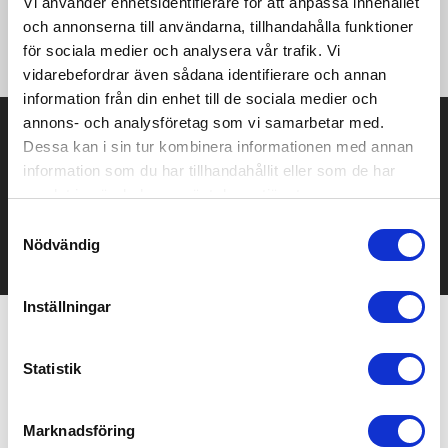
Vi använder enhetsidentifierare för att anpassa innehållet
missar en dos. Den är kompakt och hållbar och passar perfekt
för både resor och vardagsbruk, så att du enkelt kan ha med
och annonserna till användarna, tillhandahålla funktioner
dig och förvara dina vitaminer.
för sociala medier och analysera vår trafik. Vi
vidarebefordrar även sådana identifierare och annan
information från din enhet till de sociala medier och
annons- och analysföretag som vi samarbetar med.
Prisuppgift på mailen?
Dessa kan i sin tur kombinera informationen med annan
information som du har tillhandahållit eller som de har
Kontakta oss här för att få förslag på produkt och pris över
mailen.
samlat in när du har använt deras tjänster.
Det går också utmärkt att bara ställa frågor!
Samtyckesval
Nödvändig
KONTAKTA OSS
Inställningar
Relaterade produkter
Statistik
Marknadsföring