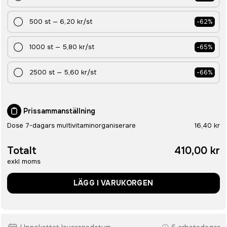
500
st
—
6,20 kr
/st
-
62
%
1000
st
—
5,80 kr
/st
-
65
%
2500
st
—
5,60 kr
/st
-
66
%
Prissammanställning
Dose 7-dagars multivitaminorganiserare
16,40 kr
Totalt
410,00 kr
exkl moms
LÄGG I VARUKORGEN