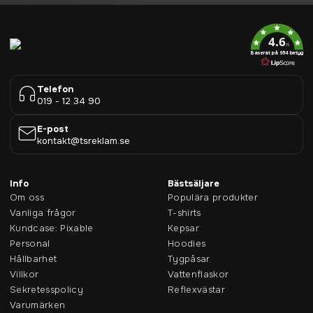
4.6
/5
Baserat på 954 betyg
Telefon
019 - 12 34 90
E-post
kontakt@tsreklam.se
Info
Bästsäljare
Om oss
Populära produkter
Vanliga frågor
T-shirts
Kundcase: Pixable
Kepsar
Personal
Hoodies
Hållbarhet
Tygpåsar
Villkor
Vattenflaskor
Sekretesspolicy
Reflexvästar
Varumärken