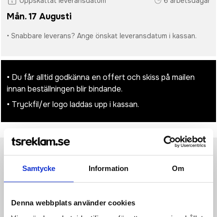
Uppskattat leveransdatum
6 arbetsdagar
Mån. 17 Augusti
• Snabbare leverans? Ange önskat leveransdatum i kassan.
• Du får alltid godkänna en offert och skiss på mailen
innan beställningen blir bindande.
• Tryckfil/er logo laddas upp i kassan.
Produktinformation
Specifikationer
Pristabell
Recensioner
(
954
st)
Samtycke
Information
Om
Håll ordning med denna dosett, designad för att hjälpa dig
hålla koll på dina dagliga vitaminer och kosttillskott. Den har
Denna webbplats använder cookies
sju tydligt märkta fack (måndag till söndag) så att du aldrig