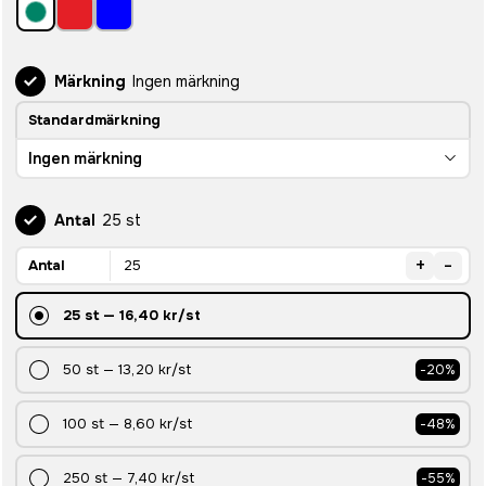
Märkning
Ingen märkning
Standardmärkning
Ingen märkning
Antal
25 st
+
-
Antal
25
st
—
16,40 kr
/st
50
st
—
13,20 kr
/st
-
20
%
100
st
—
8,60 kr
/st
-
48
%
250
st
—
7,40 kr
/st
-
55
%