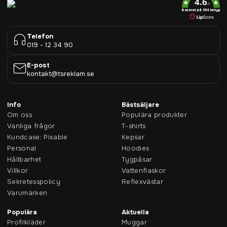
4.6
/5
Baserat på 954 betyg
Telefon
019 - 12 34 90
E-post
kontakt@tsreklam.se
Info
Bästsäljare
Om oss
Populära produkter
Vanliga frågor
T-shirts
Kundcase: Pixable
Kepsar
Personal
Hoodies
Hållbarhet
Tygpåsar
Villkor
Vattenflaskor
Sekretesspolicy
Reflexvästar
Varumärken
Populära
Aktuella
Profilkläder
Muggar