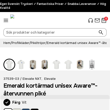
Eget Svenskt Tryckeri ✓ Fantastiska Priser ✓ Snabba Leveranser ✓ Hög
Kvalité
0
Hem
/
Profilkläder
/
Pikétröjor
/
Emerald kortärmad unisex Aware™-åter
37539-03
Elevate NXT
,
Elevate
/
Emerald kortärmad unisex Aware™-
återvunnen piké
Färg
Vit