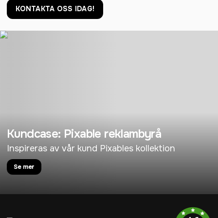
KONTAKTA OSS IDAG!
Kundcase: Pixable reklambyrå
Inspireras av vår kund Pixables kollektion
Se mer