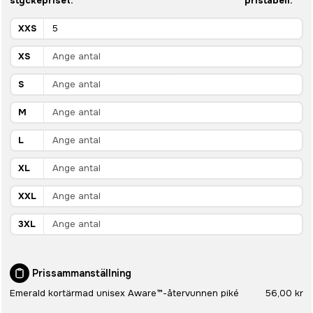
styckepriset.
pristabell.
XXS
XS
S
M
L
XL
XXL
3XL
Prissammanställning
Emerald kortärmad unisex Aware™-återvunnen piké
56,00 kr