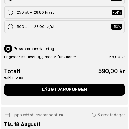
250
st
—
28,80 kr
/st
-
51
%
500
st
—
28,00 kr
/st
-
53
%
Prissammanställning
Engineer multiverktyg med 6 funktioner
59,00 kr
Totalt
590,00 kr
exkl moms
LÄGG I VARUKORGEN
Uppskattat leveransdatum
6 arbetsdagar
Tis. 18 Augusti