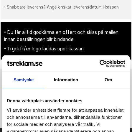
• Snabbare leverans? Ange önskat leveransdatum i kassan.
• Du får alltid godkänna en offert och skiss på mailen
innan beställningen blir bindande.
• Tryckfil/er logo laddas upp i kassan.
Samtycke
Information
Om
Produktinformation
Specifikationer
Pristabell
Recensioner
(
954
st)
Kompakt skruvmejsel med stor och liten stjärnskruvmejselbits,
Denna webbplats använder cookies
stor och liten spårskruvmejselbits, vattenpass och LED lampa
Vi använder enhetsidentifierare för att anpassa innehållet
med strömbrytare. Inklusive batteri.
och annonserna till användarna, tillhandahålla funktioner
för sociala medier och analysera vår trafik. Vi
vidarebefordrar även sådana identifierare och annan