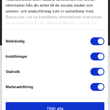
Prisuppgift på mailen?
information från din enhet till de sociala medier och
annons- och analysföretag som vi samarbetar med.
Kontakta oss här för att få förslag på produkt och pris över
Dessa kan i sin tur kombinera informationen med annan
mailen.
information som du har tillhandahållit eller som de har
Det går också utmärkt att bara ställa frågor!
samlat in när du har använt deras tjänster.
KONTAKTA OSS
Samtyckesval
Nödvändig
Inställningar
Relaterade produkter
Statistik
Marknadsföring
Tillåt alla