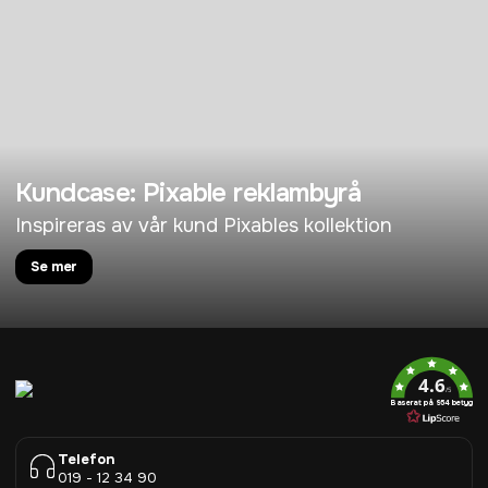
Kundcase: Pixable reklambyrå
Inspireras av vår kund Pixables kollektion
Se mer
4.6
/5
Baserat på 954 betyg
Telefon
019 - 12 34 90