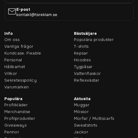
E-post
kontakt@tsreklam.se
Info
Bästsäljare
Om oss
Populära produkter
Vanliga frågor
T-shirts
Kundcase: Pixable
Kepsar
Personal
Hoodies
Hållbarhet
Tygpåsar
Villkor
Vattenflaskor
Sekretesspolicy
Reflexvästar
Varumärken
Populära
Aktuella
Profilkläder
Muggar
Merchandise
Mössor
Profilprodukter
Morfar / Multiscarfs
Giveaways
Sweatshirts
Pennor
Jackor