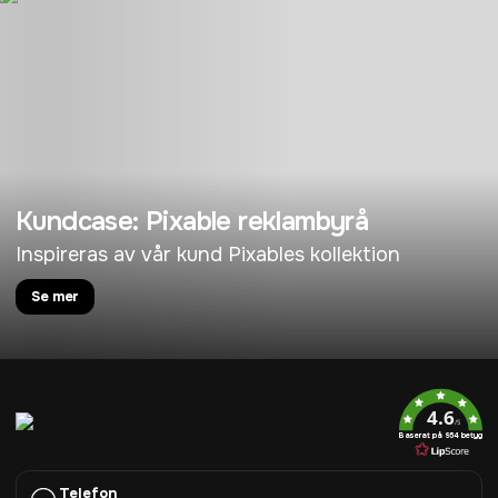
Kundcase: Pixable reklambyrå
Inspireras av vår kund Pixables kollektion
Se mer
4.6
/5
Baserat på 954 betyg
Telefon