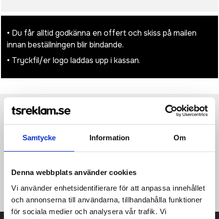
• Du får alltid godkänna en offert och skiss på mailen
innan beställningen blir bindande.
• Tryckfil/er logo laddas upp i kassan.
Produktinformation
Specifikationer
Pristabell
Recensioner
(
954
st)
Samtycke
Information
Om
Trådlös laddningsplatta för bambu som trådlöst kan ladda alla
Qi-aktiverade enheter med en laddningshastighet på max. 15
W. Levereras med en 50 cm återvunnen TPE-kabel med både
Denna webbplats använder cookies
typ C- och USB-A-ingångskontakter. Den bambu som används
kommer från ansvarsfulla källor.
Vi använder enhetsidentifierare för att anpassa innehållet
och annonserna till användarna, tillhandahålla funktioner
för sociala medier och analysera vår trafik. Vi