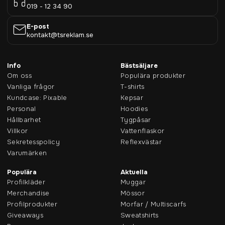
019 - 12 34 90
E-post
kontakt@tsreklam.se
Info
Bästsäljare
Om oss
Populära produkter
Vanliga frågor
T-shirts
Kundcase: Pixable
Kepsar
Personal
Hoodies
Hållbarhet
Tygpåsar
Villkor
Vattenflaskor
Sekretesspolicy
Reflexvästar
Varumärken
Populära
Aktuella
Profilkläder
Muggar
Merchandise
Mössor
Profilprodukter
Morfar / Multiscarfs
Giveaways
Sweatshirts