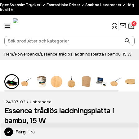
Eget Svenskt Tryckeri ✓ Fantastiska Priser ✓ Snabba Leveranser ✓ Hög
Kvalité
0
Hem
/
Powerbanks
/
Essence trådlös laddningsplatta i bambu, 15 W
124387-03
Unbranded
/
Essence trådlös laddningsplatta i
bambu, 15 W
Färg
Trä