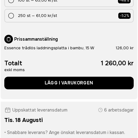
100
st
—
65,00 kr
/st
-
48
%
250
st
—
61,00 kr
/st
-
52
%
Prissammanställning
Essence trådlös laddningsplatta i bambu, 15 W
126,00 kr
Totalt
1 260,00 kr
exkl moms
LÄGG I VARUKORGEN
Uppskattat leveransdatum
6 arbetsdagar
Tis. 18 Augusti
• Snabbare leverans? Ange önskat leveransdatum i kassan.