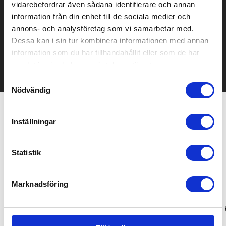
vidarebefordrar även sådana identifierare och annan
Prisuppgift på mailen?
information från din enhet till de sociala medier och
annons- och analysföretag som vi samarbetar med.
Kontakta oss här för att få förslag på produkt och pris över
Dessa kan i sin tur kombinera informationen med annan
mailen.
Det går också utmärkt att bara ställa frågor!
information som du har tillhandahållit eller som de har
samlat in när du har använt deras tjänster.
KONTAKTA OSS
Samtyckesval
Nödvändig
Relaterade produkter
Inställningar
Statistik
Bra pris
Marknadsföring