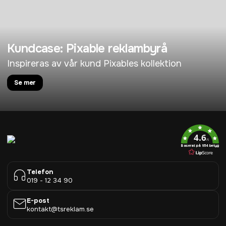
Kundcase: Pixable reklambyrå
Inspireras av vår kund Pixables kollektion
Se mer
4.6
/5
Baserat på 954 betyg
Telefon
019 - 12 34 90
E-post
kontakt@tsreklam.se