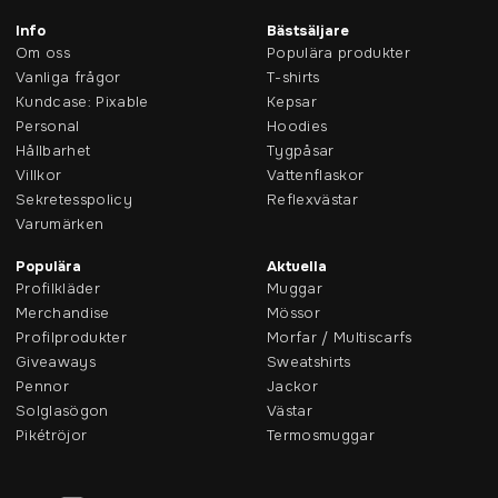
Info
Bästsäljare
Om oss
Populära produkter
Vanliga frågor
T-shirts
Kundcase: Pixable
Kepsar
Personal
Hoodies
Hållbarhet
Tygpåsar
Villkor
Vattenflaskor
Sekretesspolicy
Reflexvästar
Varumärken
Populära
Aktuella
Profilkläder
Muggar
Merchandise
Mössor
Profilprodukter
Morfar / Multiscarfs
Giveaways
Sweatshirts
Pennor
Jackor
Solglasögon
Västar
Pikétröjor
Termosmuggar