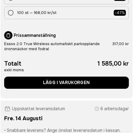
100
st
—
168,00 kr
/st
-
47
%
Prissammanställning
Essos 2.0 True Wireless automatiskt parkopplande
317,00 kr
öronsnäckor med fodral
Totalt
1 585,00 kr
exkl moms
LÄGG I VARUKORGEN
Uppskattat leveransdatum
6 arbetsdagar
Fre. 14 Augusti
• Snabbare leverans? Ange önskat leveransdatum i kassan.