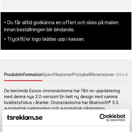
• Du får alltid godkänna en offert och skiss på mailen
innan beställningen blir bindande.
• Tryckfil/er logo laddas upp i kassan.
Produktinformation
Specifikationer
Pristabell
Recensioner
(
954
st)
De berömda Essos-öronsnäckorna har fått en uppdatering
med denna nya 2.0-version! En helt ny design med samma
kvalitetsfokus i åtanke. Öronsnäckorna har Bluetooth® 5.3,
automatisk parkoppling och automatisk påslagning.
Integrerade med transparensfunktion som förbättrar ljudet
som omger dig från utsidan genom inbyggd programmering, så
att du kan vara medveten om din omgivning när du bär