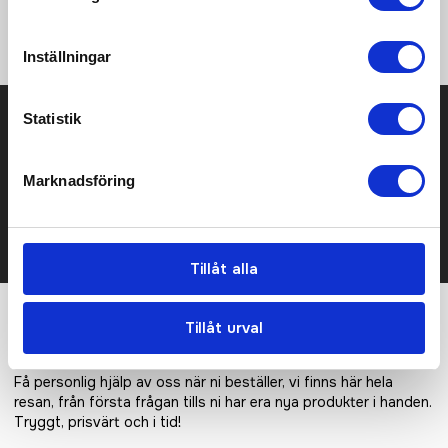
Resår med silikonlogo i bensluten • Infinity C4 Pad Men • Tight
fit
Inställningar
Prisuppgift på mailen?
Statistik
Kontakta oss här för att få förslag på produkt och pris över
Marknadsföring
mailen.
Det går också utmärkt att bara ställa frågor!
KONTAKTA OSS
Tillåt alla
Tillåt urval
Vi hjälper er!
Få personlig hjälp av oss när ni beställer, vi finns här hela
resan, från första frågan tills ni har era nya produkter i handen.
Tryggt, prisvärt och i tid!