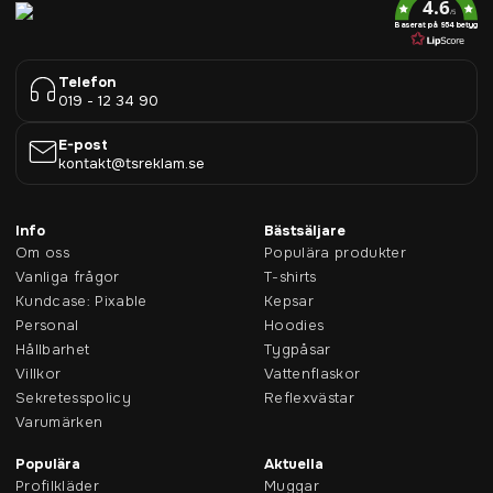
4.6
/5
Baserat på 954 betyg
Telefon
019 - 12 34 90
E-post
kontakt@tsreklam.se
Info
Bästsäljare
Om oss
Populära produkter
Vanliga frågor
T-shirts
Kundcase: Pixable
Kepsar
Personal
Hoodies
Hållbarhet
Tygpåsar
Villkor
Vattenflaskor
Sekretesspolicy
Reflexvästar
Varumärken
Populära
Aktuella
Profilkläder
Muggar