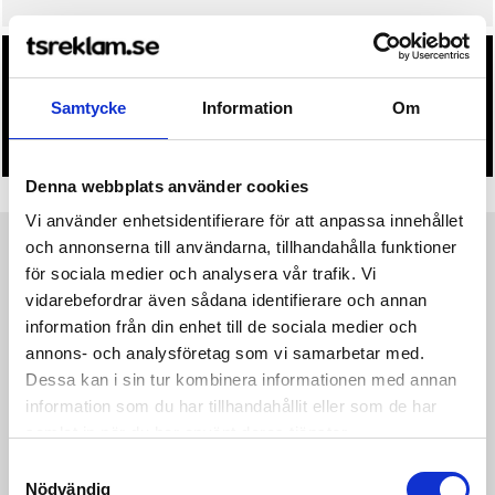
• Du får alltid godkänna en offert och skiss på mailen
innan beställningen blir bindande.
Samtycke
Information
Om
• Tryckfil/er logo laddas upp i kassan.
Denna webbplats använder cookies
Vi använder enhetsidentifierare för att anpassa innehållet
och annonserna till användarna, tillhandahålla funktioner
Produktinformation
Specifikationer
Pristabell
Recensioner
(
954
st)
för sociala medier och analysera vår trafik. Vi
vidarebefordrar även sådana identifierare och annan
information från din enhet till de sociala medier och
Everyday Bike Liner Shorts är tunna innershorts designade att
bäras under träningsbyxor eller shorts vid spinning eller vanlig
annons- och analysföretag som vi samarbetar med.
cykling. Dessa funktionella innershorts är sydda i ett
Dessa kan i sin tur kombinera informationen med annan
ventilerande tyg av återvunnen polyamid och elastan, vilket
information som du har tillhandahållit eller som de har
ger effektiv fukttransport och bra passform. Infinity C4 Pad
samlat in när du har använt deras tjänster.
ger bra dämpning mot cykelsadeln medan elastisk resår i midja
och benslut ger en säker passform. • Tunt och ventilerande
Samtyckesval
material av återvunnen polyamid och elastan • Resår i midjan •
Nödvändig