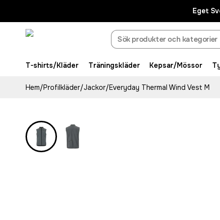
Eget Sv
T-shirts/Kläder
Träningskläder
Kepsar/Mössor
T
Hem
/
Profilkläder
/
Jackor
/
Everyday Thermal Wind Vest M