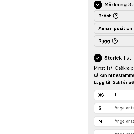
Märkning
3 
Bröst
Annan position
Rygg
Storlek
1 st
Minst 1st. Osäkra på 
så kan ni bestämma
Lägg till 2st för a
XS
S
M