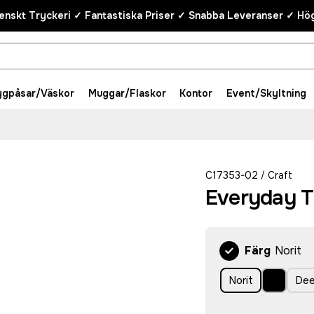
enskt Tryckeri ✓ Fantastiska Priser ✓ Snabba Leveranser ✓ Hög
ygpåsar/Väskor
Muggar/Flaskor
Kontor
Event/Skyltning
C17353-02
Craft
/
Everyday T
Färg
Norit
Norit
De