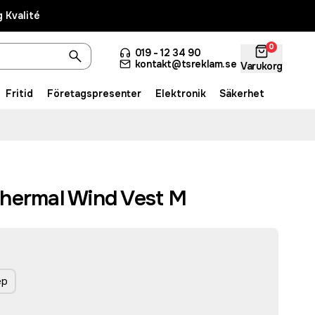
 Kvalité
0
019 - 12 34 90
kontakt@tsreklam.se
Varukorg
Fritid
Företagspresenter
Elektronik
Säkerhet
hermal Wind Vest M
ep