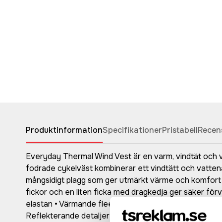
Produktinformation
Specifikationer
Pristabell
Recen
Everyday Thermal Wind Vest är en varm, vindtät och va
fodrade cykelväst kombinerar ett vindtätt och vattenav
mångsidigt plagg som ger utmärkt värme och komfort vid
fickor och en liten ficka med dragkedja ger säker fö
elastan • Värmande fleecefoder fram, i sidorna och på 
Reflekterande detaljer • Regular fit