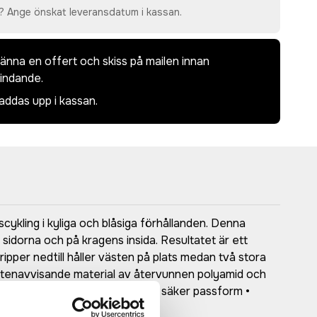
? Ange önskat leveransdatum i kassan.
dkänna en offert och skiss på mailen innan
bindande.
laddas upp i kassan.
ykling i kyliga och blåsiga förhållanden. Denna
 sidorna och på kragens insida. Resultatet är ett
ipper nedtill håller västen på plats medan två stora
vattenavvisande material av återvunnen polyamid och
dragkedja • Resår nedtill för en säker passform •