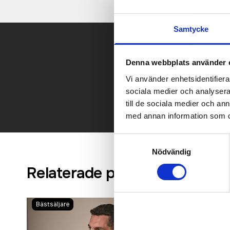
Samtycke
Denna webbplats använder 
Kontakt
Vi använder enhetsidentifierar
sociala medier och analysera 
till de sociala medier och a
med annan information som du 
Samtyckesval
Nödvändig
Relaterade produkter
Bästsäljare
Bästsäljare