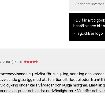
• Snabbare leverans
• Du får alltid go
beställningen blir 
• Tryckfil/er logo 
sioner
(
954
st)
ttenavvisande cykelväst för e-cykling, pendling och vardagsc
visande yttertyg med ett funktionellt fleecefoder framtill, i
 cykling under kalla vårdagar och kyliga morgnar. Elastisk gr
rvaring av nycklar och andra nödvändigheter. • Vindtätt och 
kragens insida • Två stora ryggfickor • Liten ficka med dold 