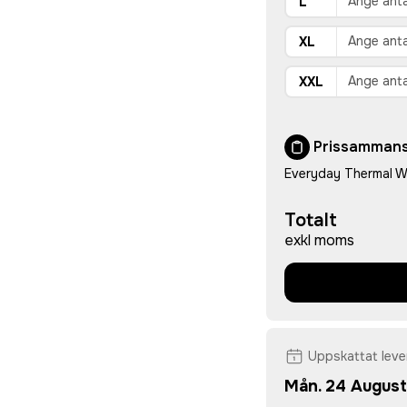
L
XL
XXL
Prissammans
Everyday Thermal W
Totalt
exkl moms
Uppskattat lev
Mån. 24 August