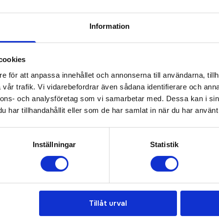
Information
Prisuppgift på mailen?
cookies
a oss här för att få förslag på produkt och pris över
e för att anpassa innehållet och annonserna till användarna, tillh
Det går också utmärkt att bara ställa frågor!
vår trafik. Vi vidarebefordrar även sådana identifierare och anna
nnons- och analysföretag som vi samarbetar med. Dessa kan i sin
KONTAKTA OSS
har tillhandahållit eller som de har samlat in när du har använt 
Inställningar
Statistik
Bra pris
Tillåt urval