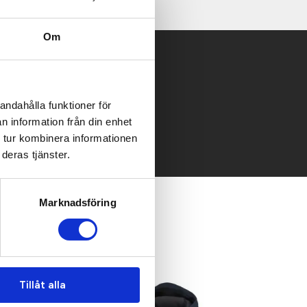
Om
 mailen.
andahålla funktioner för
n information från din enhet
 tur kombinera informationen
deras tjänster.
Marknadsföring
Recommended
Tillåt alla