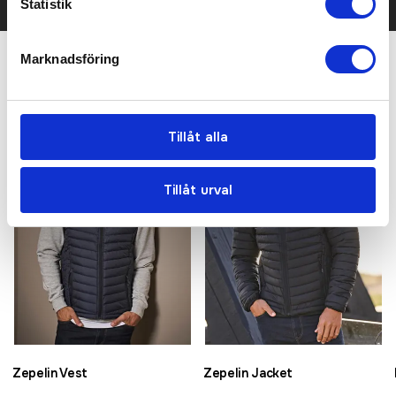
Statistik
Marknadsföring
Relaterade produkter
Tillåt alla
Bästsäljare
Bästsäljare
Tillåt urval
Zepelin Vest
Zepelin Jacket