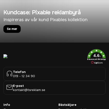
Kundcase: Pixable reklambyrå
Inspireras av vår kund Pixables kollektion
Se mer
4.6
/5
Baserat på 954 betyg
Telefon
019 - 12 34 90
E-post
kontakt@tsreklam.se
Info
Bästsäljare