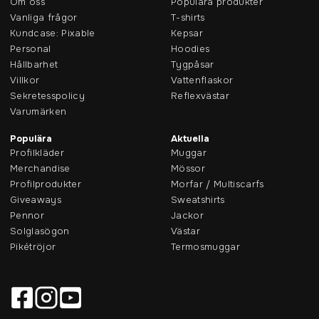
Om oss
Populära produkter
Vanliga frågor
T-shirts
Kundcase: Pixable
Kepsar
Personal
Hoodies
Hållbarhet
Tygpåsar
Villkor
Vattenflaskor
Sekretesspolicy
Reflexvästar
Varumärken
Populära
Aktuella
Profilkläder
Muggar
Merchandise
Mössor
Profilprodukter
Morfar / Multiscarfs
Giveaways
Sweatshirts
Pennor
Jackor
Solglasögon
Västar
Pikétröjor
Termosmuggar