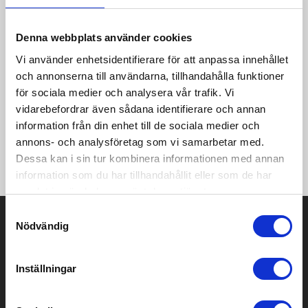
Evolve 2.0 Full Zip Jacket är en stretchig och slitstark
Denna webbplats använder cookies
mellanlagersjacka som ger bra fukttransport vid intensiva
Vi använder enhetsidentifierare för att anpassa innehållet
fysiska aktiviteter. Plagget är gjort av återvunnen polyester
och annonserna till användarna, tillhandahålla funktioner
och representerar den nya generationens träningskläder som
är utvecklade för att minimera miljöpåverkan. Utöver ett nytt
för sociala medier och analysera vår trafik. Vi
material är jackan även uppdaterad med en ny, avskalad
vidarebefordrar även sådana identifierare och annan
design som ger ett tidlöst uttryck och bra utrymme för loggor
information från din enhet till de sociala medier och
och klubbemblem. • Återvunnen polyester för minskat
annons- och analysföretag som vi samarbetar med.
miljöavtryck • Stretchigt och slitstarkt material • Hel dragkedja
Dessa kan i sin tur kombinera informationen med annan
framtill • Två sidfickor med dragkedja
information som du har tillhandahållit eller som de har
samlat in när du har använt deras tjänster.
Samtyckesval
Prisuppgift på mailen?
Nödvändig
Kontakta oss här för att få förslag på produkt och pris över
mailen.
Inställningar
Det går också utmärkt att bara ställa frågor!
KONTAKTA OSS