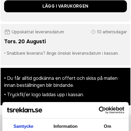
LÄGG I VARUKORGEN
Uppskattat leveransdatum
10 arbetsdagar
Tors. 20 Augusti
• Snabbare leverans? Ange önskat leveransdatum i kassan.
• Du får alltid godkänna en offert och skiss på mailen
innan beställningen blir bindande.
• Tryckfil/er logo laddas upp i kassan.
Samtycke
Information
Om
Produktinformation
Specifikationer
Pristabell
Recensioner
(
954
st)