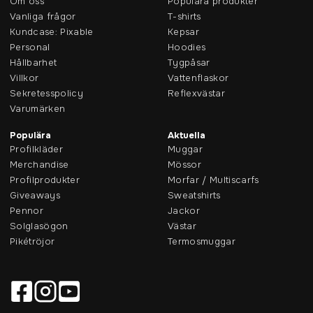
Om oss
Populära produkter
Vanliga frågor
T-shirts
Kundcase: Pixable
Kepsar
Personal
Hoodies
Hållbarhet
Tygpåsar
Villkor
Vattenflaskor
Sekretesspolicy
Reflexvästar
Varumärken
Populära
Aktuella
Profilkläder
Muggar
Merchandise
Mössor
Profilprodukter
Morfar / Multiscarfs
Giveaways
Sweatshirts
Pennor
Jackor
Solglasögon
Västar
Pikétröjor
Termosmuggar