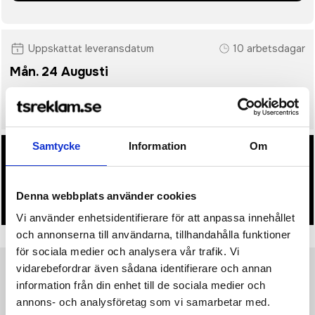
Uppskattat leveransdatum
10 arbetsdagar
Mån. 24 Augusti
• Snabbare leverans? Ange önskat leveransdatum i kassan.
Samtycke
Information
Om
• Du får alltid godkänna en offert och skiss på mailen
innan beställningen blir bindande.
Denna webbplats använder cookies
• Tryckfil/er logo laddas upp i kassan.
Vi använder enhetsidentifierare för att anpassa innehållet
och annonserna till användarna, tillhandahålla funktioner
för sociala medier och analysera vår trafik. Vi
vidarebefordrar även sådana identifierare och annan
Produktinformation
Specifikationer
Pristabell
Recensioner
information från din enhet till de sociala medier och
(
954
st)
annons- och analysföretag som vi samarbetar med.