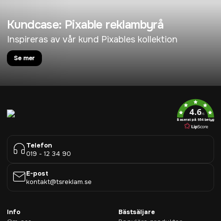
Kundcase: Pixable reklambyrå
Inspireras av vår kund Pixables kollektion
Se mer
4.6
/5
Baserat på 954 betyg
Telefon
019 - 12 34 90
E-post
kontakt@tsreklam.se
Info
Bästsäljare