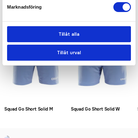
Relaterade produkter
Marknadsföring
Bästsäljare
Tillåt alla
Tillåt urval
Squad Go Short Solid M
Squad Go Short Solid W