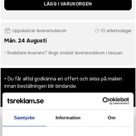
LÄGG I VARUKORGEN
Uppskattat leveransdatum
10 arbetsdagar
Mån. 24 Augusti
• Snabbare leverans? Ange önskat leveransdatum i kassan.
• Du får alltid godkänna en offert och skiss på mailen
innan beställningen blir bindande.
• Tryckfil/er logo laddas upp i kassan.
Samtycke
Information
Om
Produktinformation
Specifikationer
Pristabell
Recensioner
(
954
st)