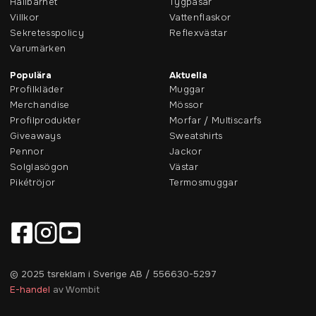
Hållbarhet
Tygpåsar
Villkor
Vattenflaskor
Sekretesspolicy
Reflexvästar
Varumärken
Populära
Aktuella
Profilkläder
Muggar
Merchandise
Mössor
Profilprodukter
Morfar / Multiscarfs
Giveaways
Sweatshirts
Pennor
Jackor
Solglasögon
Västar
Pikétröjor
Termosmuggar
© 2025 tsreklam i Sverige AB / 556630-5297
E-handel
av Wombit