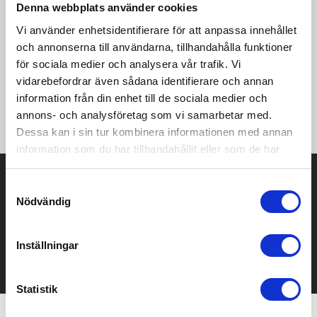
Denna webbplats använder cookies
Vi använder enhetsidentifierare för att anpassa innehållet
Evolve Shorts är lätta träningsshorts som ger bra
fukttransport vid intensiva fysiska aktiviteter. Shortsen är
och annonserna till användarna, tillhandahålla funktioner
gjorda av återvunna material för att minska miljöpåverkan och
för sociala medier och analysera vår trafik. Vi
har elastisk resår i midjan med dragsko för optimal passform. •
vidarebefordrar även sådana identifierare och annan
Lätta, stretchiga och funktionella material • Återvunnen
information från din enhet till de sociala medier och
polyester för minskat miljöavtryck • Elastisk resår i midjan med
annons- och analysföretag som vi samarbetar med.
dragsko
Dessa kan i sin tur kombinera informationen med annan
information som du har tillhandahållit eller som de har
samlat in när du har använt deras tjänster.
Prisuppgift på mailen?
Samtyckesval
Nödvändig
Kontakta oss här för att få förslag på produkt och pris över
mailen.
Det går också utmärkt att bara ställa frågor!
Inställningar
KONTAKTA OSS
Statistik