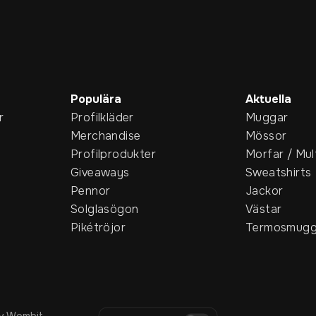
Populära
Aktuella
r
Profilkläder
Muggar
Merchandise
Mössor
Profilprodukter
Morfar / Mul
Giveaways
Sweatshirts
Pennor
Jackor
Solglasögon
Västar
Pikétröjor
Termosmugg