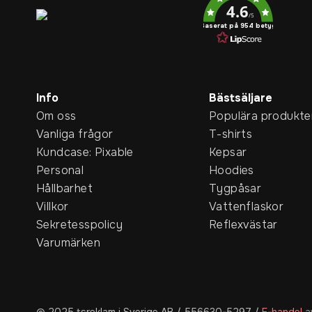
4.6
/5
Baserat på 954 betyg
Info
Bästsäljare
Om oss
Populära produkte
Vanliga frågor
T-shirts
Kundcase: Pixable
Kepsar
Personal
Hoodies
Hållbarhet
Tygpåsar
Villkor
Vattenflaskor
Sekretesspolicy
Reflexvästar
Varumärken