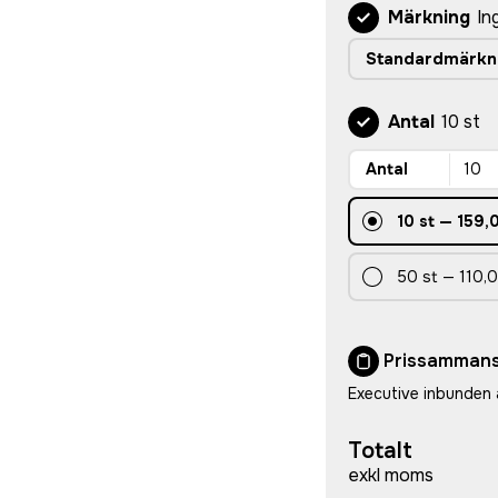
Märkning
In
Standardmärkn
Antal
10 st
Antal
10
st
—
159,
50
st
—
110,0
Prissammans
Executive inbunden
Totalt
exkl moms