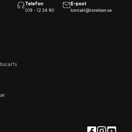
Telefon
E-post
019 - 12 34 90
kontakt@tsreklam.se
tiscarfs
ar