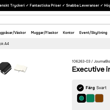
enskt Tryckeri ✓ Fantastiska Priser ✓ Snabba Leveranser ✓ Hög
ygpåsar/Väskor
Muggar/Flaskor
Kontor
Event/Skyltning
bok A4
106263-03
JournalB
/
Executive 
Färg
Svart