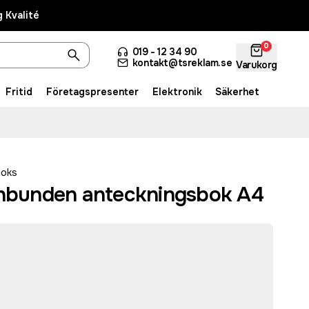
 Kvalité
0
019 - 12 34 90
kontakt@tsreklam.se
Varukorg
Fritid
Företagspresenter
Elektronik
Säkerhet
ooks
inbunden anteckningsbok A4