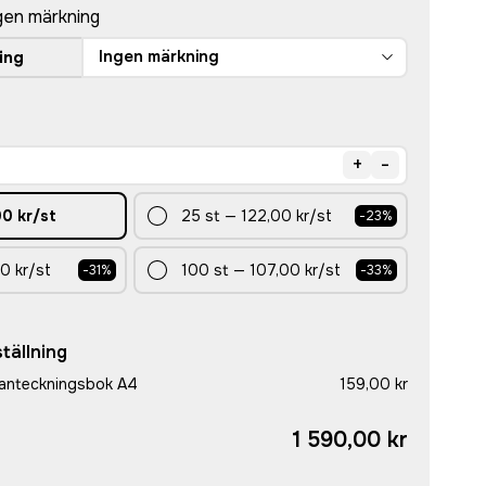
gen märkning
Ingen märkning
ing
+
-
00 kr
/st
25
st
—
122,00 kr
/st
-
23
%
0 kr
/st
100
st
—
107,00 kr
/st
-
31
%
-
33
%
tällning
 anteckningsbok A4
159,00 kr
1 590,00 kr