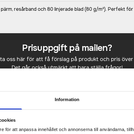
 pärm, resårband och 80 linjerade blad (80 g/m²). Perfekt fö
Prisuppgift på mailen?
a oss här för att få förslag på produkt och pris över
Det går också utmärkt att bara ställa frågor!
KONTAKTA OSS
Information
cookies
e för att anpassa innehållet och annonserna till användarna, tillh