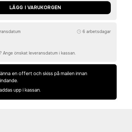
LÄGG I VARUKORGEN
eransdatum
6 arbetsdagar
? Ange önskat leveransdatum i kassan.
dkänna en offert och skiss på mailen innan
bindande.
laddas upp i kassan.