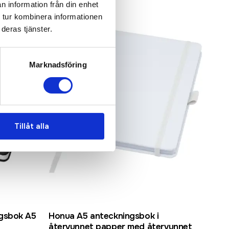
n information från din enhet
 tur kombinera informationen
deras tjänster.
Marknadsföring
Tillåt alla
ngsbok A5
Honua A5 anteckningsbok i
Clas
återvunnet papper med återvunnet