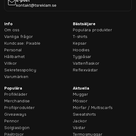
E-post
kontakt@tsreklam.se
Info
Bästsäljare
Om oss
Populära produkter
Vanliga frågor
T-shirts
Kundcase: Pixable
Kepsar
Personal
Hoodies
Hållbarhet
Tygpåsar
Villkor
Vattenflaskor
Sekretesspolicy
Reflexvästar
Varumärken
Populära
Aktuella
Profilkläder
Muggar
Merchandise
Mössor
Profilprodukter
Morfar / Multiscarfs
Giveaways
Sweatshirts
Pennor
Jackor
Solglasögon
Västar
Pikétröjor
Termosmuggar