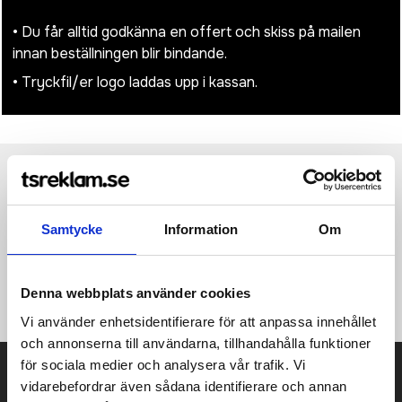
• Du får alltid godkänna en offert och skiss på mailen
innan beställningen blir bindande.
• Tryckfil/er logo laddas upp i kassan.
Produktinformation
Specifikationer
Pristabell
Recensioner
(
954
st)
Samtycke
Information
Om
·100% polyester (600D/1680D) ·IPad-ready (inte inkluderad)
·Flera fickor ·Enkel tillgång för dekoration vid framfliken
·Justerbara axelband ·Volym: 4,5 liter ·Dimensioner: 23 x 29 x 8
cm.
Denna webbplats använder cookies
Vi använder enhetsidentifierare för att anpassa innehållet
och annonserna till användarna, tillhandahålla funktioner
för sociala medier och analysera vår trafik. Vi
Prisuppgift på mailen?
vidarebefordrar även sådana identifierare och annan