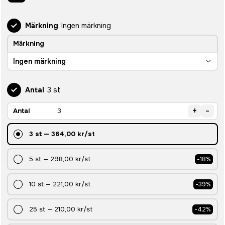
Märkning
Ingen märkning
Märkning
Ingen märkning
Antal
3 st
+
-
Antal
3
st
—
364,00 kr
/st
5
st
—
298,00 kr
/st
-
18
%
10
st
—
221,00 kr
/st
-
39
%
25
st
—
210,00 kr
/st
-
42
%