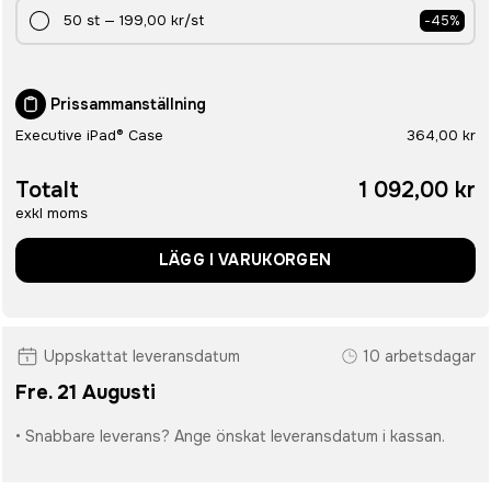
50
st
—
199,00 kr
/st
-
45
%
Prissammanställning
Executive iPad® Case
364,00 kr
Totalt
1 092,00 kr
exkl moms
LÄGG I VARUKORGEN
Uppskattat leveransdatum
10 arbetsdagar
Fre. 21 Augusti
• Snabbare leverans? Ange önskat leveransdatum i kassan.