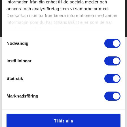
information från din enhet till de sociala medier och
Kontakta oss här för att få förslag på produkt och pris över
mailen.
annons- och analysföretag som vi samarbetar med.
Det går också utmärkt att bara ställa frågor!
Dessa kan i sin tur kombinera informationen med annan
information som du har tillhandahållit eller som de har
KONTAKTA OSS
samlat in när du har använt deras tjänster.
Samtyckesval
Nödvändig
Relaterade produkter
Inställningar
Statistik
Marknadsföring
Tillåt alla