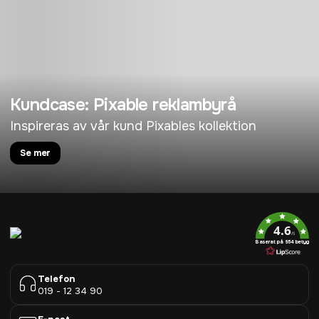
Kundcase: Pixable reklambyrå
Inspireras av vår kund Pixables kollektion
Se mer
4.6
/5
Baserat på 954 betyg
Telefon
019 - 12 34 90