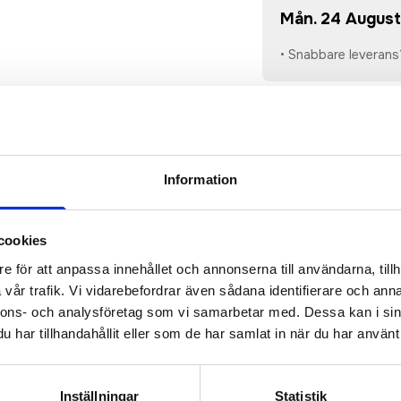
Mån. 24 August
• Snabbare leverans
• Du får alltid go
beställningen blir 
• Tryckfil/er logo 
Information
cookies
e för att anpassa innehållet och annonserna till användarna, tillh
sioner
(
954
st)
vår trafik. Vi vidarebefordrar även sådana identifierare och anna
nnons- och analysföretag som vi samarbetar med. Dessa kan i sin
navvisande jacka som ger bra värmeisolering och komfort und
har tillhandahållit eller som de har samlat in när du har använt 
ch ett högpresterande PrimaLoft-foder för optimal värme och 
bar huva och flera praktiska fickor inklusive liftkortsficka.
 av 100% återvunnen polyester • 3D-mesh i ryggen • Dragsko 
Inställningar
Statistik