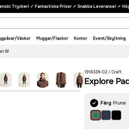
enskt Tryckeri ✓ Fantastiska Priser ✓ Snabba Leveranser ✓ Hög
ygpåsar/Väskor
Muggar/Flaskor
Kontor
Event/Skyltning
ket W
1916339-02
Craft
/
Explore Pa
Färg
Prune