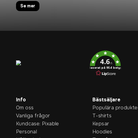
Se mer
Service rating
4.6
/5
Baserat på 954 betyg
Info
Bästsäljare
Om oss
Populära produkte
Vanliga frågor
T-shirts
Kundcase: Pixable
Kepsar
Personal
Hoodies