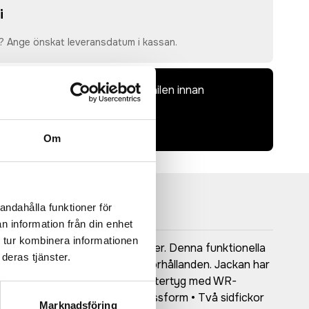
i
? Ange önskat leveransdatum i kassan.
dkänna en offert och skiss på mailen innan
bindande.
laddas upp i kassan.
Om
andahålla funktioner för
n information från din enhet
 tur kombinera informationen
er krävande outdoor-aktiviteter. Denna funktionella
deras tjänster.
funktion i kalla och snöiga förhållanden. Jackan har
 • Vindtätt och vattenavvisande yttertyg med WR-
i midjan för en justerbar passform • Två sidfickor
Marknadsföring