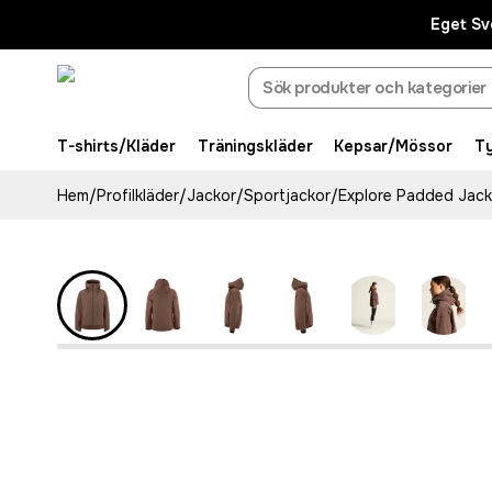
Eget Sv
T-shirts/Kläder
Träningskläder
Kepsar/Mössor
T
Hem
/
Profilkläder
/
Jackor
/
Sportjackor
/
Explore Padded Jac