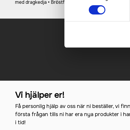
med dragkedja • Bröstficka med dragkedja • Liftkortsfi
Kontakt
Vi hjälper er!
Få personlig hjälp av oss när ni beställer, vi fin
första frågan tills ni har era nya produkter i h
i tid!