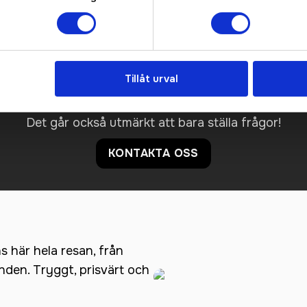
cka • Två stora meshfickor på insidan för karta, extra vantar,
Prisuppgift på mailen?
Tillåt urval
a oss här för att få förslag på produkt och pris över
Det går också utmärkt att bara ställa frågor!
KONTAKTA OSS
ns här hela resan, från
anden. Tryggt, prisvärt och