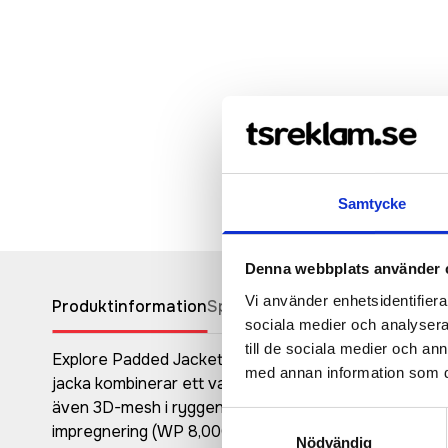
Samtycke
Denna webbplats använder 
Vi använder enhetsidentifierar
Produktinformation
Specifikationer
Pristabell
Recen
sociala medier och analysera 
till de sociala medier och a
Explore Padded Jacket är en varm, vindtät och vatte
med annan information som du 
jacka kombinerar ett vattenavvisande yttermaterial o
även 3D-mesh i ryggen för effektiv ventilation, juster
Samtyckesval
impregnering (WP 8,000/MVP 8,000) • PrimaLoft-foder
Nödvändig