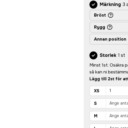
Märkning
3 
Bröst
Rygg
Annan position
Storlek
1 st
Minst 1st. Osäkra på 
så kan ni bestämma
Lägg till 2st för a
XS
S
M