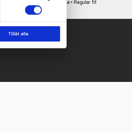
 etc. • Innerficka med dragkedja • Regular fit
Tillåt alla
 mailen.