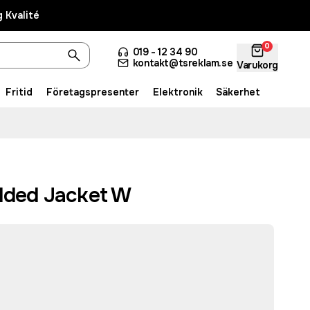
 Kvalité
0
019 - 12 34 90
kontakt@tsreklam.se
Varukorg
Fritid
Företagspresenter
Elektronik
Säkerhet
dded Jacket W