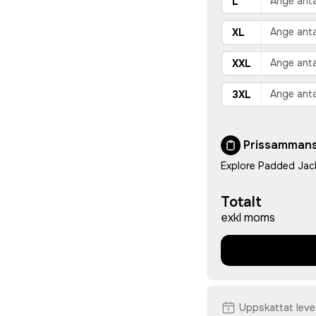
L
XL
XXL
3XL
Prissammans
Explore Padded Jac
Totalt
exkl moms
Uppskattat lev