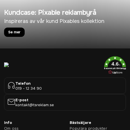
Kundcase: Pixable reklambyrå
Inspireras av vår kund Pixables kollektion
Se mer
4.6
/5
Baserat på 954 betyg
Telefon
019 - 12 34 90
E-post
kontakt@tsreklam.se
Info
Bästsäljare
Om oss
Populära produkter