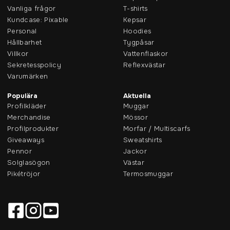
Vanliga frågor
T-shirts
Kundcase: Pixable
Kepsar
Personal
Hoodies
Hållbarhet
Tygpåsar
Villkor
Vattenflaskor
Sekretesspolicy
Reflexvästar
Varumärken
Populära
Aktuella
Profilkläder
Muggar
Merchandise
Mössor
Profilprodukter
Morfar / Multiscarfs
Giveaways
Sweatshirts
Pennor
Jackor
Solglasögon
Västar
Pikétröjor
Termosmuggar