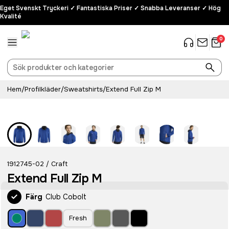
Eget Svenskt Tryckeri ✓ Fantastiska Priser ✓ Snabba Leveranser ✓ Hög
Kvalité
0
Hem
/
Profilkläder
/
Sweatshirts
/
Extend Full Zip M
Recycled
1912745-02
Craft
/
Extend Full Zip M
Färg
Club Cobolt
Fresh