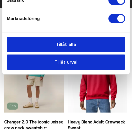
Statistik
Marknadsföring
Relaterade produkter
Recommended
Bra pris
Tillåt alla
Tillåt urval
Eco
Changer 2.0 The iconic unisex
Heavy Blend Adult Crewneck
crew neck sweatshirt
Sweat