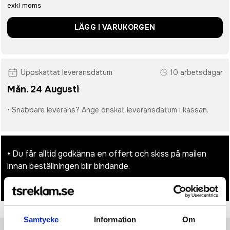
exkl moms
LÄGG I VARUKORGEN
Uppskattat leveransdatum
10 arbetsdagar
Mån. 24 Augusti
• Snabbare leverans? Ange önskat leveransdatum i kassan.
• Du får alltid godkänna en offert och skiss på mailen
innan beställningen blir bindande.
• Tryckfil/er logo laddas upp i kassan.
Samtycke
Information
Om