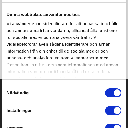
Produktinformation
Specifikationer
Pristabell
Recensioner
(
954
st)
Denna webbplats använder cookies
Vi använder enhetsidentifierare för att anpassa innehållet
EXTEND Full Zip is a highly functional training garment
designed for maximum performance at the highest level of
och annonserna till användarna, tillhandahålla funktioner
sports. This premium jersey is made of thin, very elastic and
för sociala medier och analysera vår trafik. Vi
recycled polyester fabric offering exceptional moisture
vidarebefordrar även sådana identifierare och annan
transport and superb freedom of movement. In addition, the
information från din enhet till de sociala medier och
full zip jersey features side panels with structured fabric
annons- och analysföretag som vi samarbetar med.
surface, two zip side pockets, woven hood, and loop to
securely fasten the hood when not in use. Tight fit.
Dessa kan i sin tur kombinera informationen med annan
information som du har tillhandahållit eller som de har
samlat in när du har använt deras tjänster.
Samtyckesval
Prisuppgift på mailen?
Nödvändig
Kontakta oss här för att få förslag på produkt och pris över
mailen.
Inställningar
Det går också utmärkt att bara ställa frågor!
KONTAKTA OSS