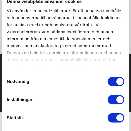
Denna webbplats använder cookies
Vi använder enhetsidentifierare för att anpassa innehållet
·140 g/m² ·97% bomull 3% elastan ·Mjukt tyg med lite stretch
och annonserna till användarna, tillhandahålla funktioner
för ytterligare komfort och passform ·Italiensk krage med enkel
för sociala medier och analysera vår trafik. Vi
knapp ·Knappar i samma ton ·Ok på baksidan av axeln
vidarebefordrar även sådana identifierare och annan
·Sexkantig manschett med två knappar ·Fitted Design ·Rundad
nederkant ·Reservknappar ·Easy care.
information från din enhet till de sociala medier och
annons- och analysföretag som vi samarbetar med.
Dessa kan i sin tur kombinera informationen med annan
information som du har tillhandahållit eller som de har
Prisuppgift på mailen?
samlat in när du har använt deras tjänster.
Samtyckesval
Kontakta oss här för att få förslag på produkt och pris över
Nödvändig
mailen.
Det går också utmärkt att bara ställa frågor!
KONTAKTA OSS
Inställningar
Statistik
Relaterade produkter