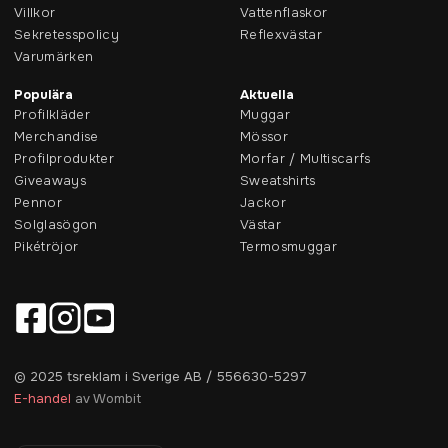
Villkor
Vattenflaskor
Sekretesspolicy
Reflexvästar
Varumärken
Populära
Aktuella
Profilkläder
Muggar
Merchandise
Mössor
Profilprodukter
Morfar / Multiscarfs
Giveaways
Sweatshirts
Pennor
Jackor
Solglasögon
Västar
Pikétröjor
Termosmuggar
© 2025 tsreklam i Sverige AB / 556630-5297
E-handel
av Wombit