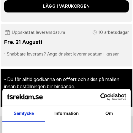
LÄGG I VARUKORGEN
Uppskattat leveransdatum
10 arbetsdagar
Fre. 21 Augusti
• Snabbare leverans? Ange önskat leveransdatum i kassan.
• Du får alltid godkänna en offert och skiss på mailen
innan beställningen blir bindande.
• Tryckfil/er logo laddas upp i kassan.
Samtycke
Information
Om
Produktinformation
Specifikationer
Pristabell
Recensioner
(
954
st)