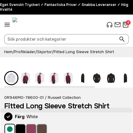
Eget Svenskt Tryckeri ✓ Fantastiska Priser ✓ Snabba Leveranser ✓ Hög
Kvalité
0
Hem
/
Profilkläder
/
Skjortor
/
Fitted Long Sleeve Stretch Shirt
0R946M0-78600-01
Russell Collection
/
Fitted Long Sleeve Stretch Shirt
Färg
White