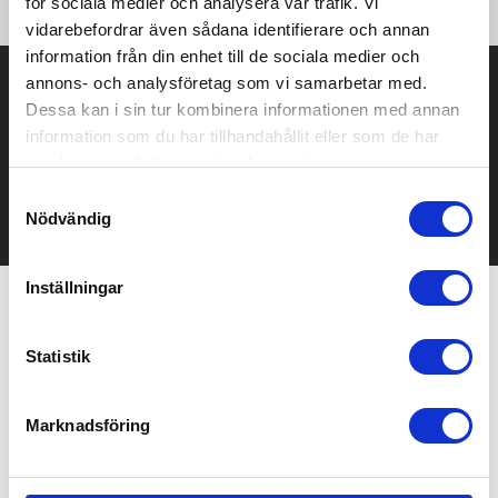
för sociala medier och analysera vår trafik. Vi
vidarebefordrar även sådana identifierare och annan
information från din enhet till de sociala medier och
Prisuppgift på mailen?
annons- och analysföretag som vi samarbetar med.
Dessa kan i sin tur kombinera informationen med annan
Kontakta oss här för att få förslag på produkt och pris över
information som du har tillhandahållit eller som de har
mailen.
samlat in när du har använt deras tjänster.
Det går också utmärkt att bara ställa frågor!
Samtyckesval
KONTAKTA OSS
Nödvändig
Inställningar
Relaterade produkter
Statistik
Marknadsföring