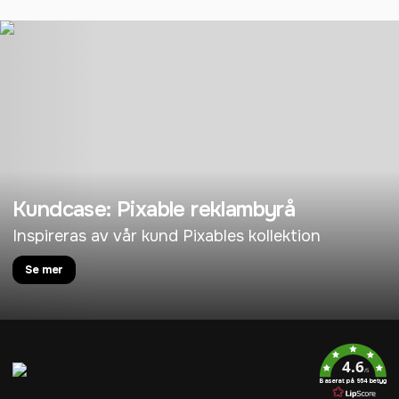
Kundcase: Pixable reklambyrå
Inspireras av vår kund Pixables kollektion
Se mer
4.6
/5
Baserat på 954 betyg