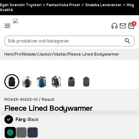
Eget Svenskt Tryckeri ✓ Fantastiska Priser ✓ Snabba Leveranser ✓ Hög
Kvalité
0
Hem
/
Profilkläder
/
Jackor
/
Västar
/
Fleece Lined Bodywarmer
R044X-41433-01
Result
/
Fleece Lined Bodywarmer
Färg
Black