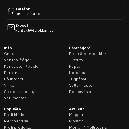
Telefon
019 - 12 34 90
E-post
kontakt@tsreklam.se
Info
Bästsäljare
Om oss
Populära produkter
Vanliga frågor
T-shirts
Kundcase: Pixable
Kepsar
Personal
Hoodies
Hållbarhet
Tygpåsar
Villkor
Vattenflaskor
Sekretesspolicy
Reflexvästar
Varumärken
Populära
Aktuella
Profilkläder
Muggar
Merchandise
Mössor
Profilprodukter
Morfar / Multiscarfs