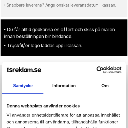
• Snabbare leverans? Ange önskat leveransdatum i kassan.
• Du får alltid godkänna en offert och skiss på mailen
innan beställningen blir bindande.
• Tryckfil/er logo laddas upp i kassan.
Produktinformation
Specifikationer
Pristabell
Recensioner
(
954
st)
Samtycke
Information
Om
·Yttertyg: 100% polyester ·Isolering: 135 g/m², 100% polyester
·Foder: 280 g/m², 100% polyester ·Tunt vadderad krage
Denna webbplats använder cookies
·Hellång dragkedja på framsidan ·Djupa ärmhål för ytterligare
komfort ·2 rymliga påsydda fickor på framsidan, 1 bröstficka
Vi använder enhetsidentifierare för att anpassa innehållet
och 1 mobilficka på insidan ·Modernt längre ryggparti ·Dold
och annonserna till användarna, tillhandahålla funktioner
tillgång till dekoration på insidan av ryggen.