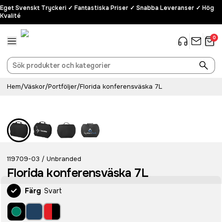
Eget Svenskt Tryckeri ✓ Fantastiska Priser ✓ Snabba Leveranser ✓ Hög
Kvalité
0
Hem
/
Väskor
/
Portföljer
/
Florida konferensväska 7L
119709-03
Unbranded
/
Florida konferensväska 7L
Färg
Svart