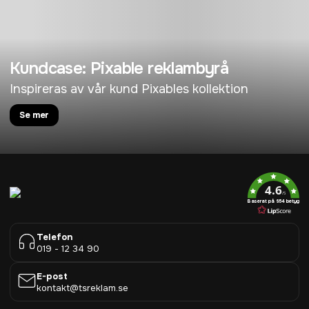
Kundcase: Pixable reklambyrå
Inspireras av vår kund Pixables kollektion
Se mer
4.6
/5
Baserat på 954 betyg
Telefon
019 - 12 34 90
E-post
kontakt@tsreklam.se