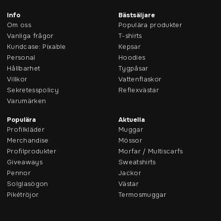
Info
Bästsäljare
Om oss
Populära produkter
Vanliga frågor
T-shirts
Kundcase: Pixable
Kepsar
Personal
Hoodies
Hållbarhet
Tygpåsar
Villkor
Vattenflaskor
Sekretesspolicy
Reflexvästar
Varumärken
Populära
Aktuella
Profilkläder
Muggar
Merchandise
Mössor
Profilprodukter
Morfar / Multiscarfs
Giveaways
Sweatshirts
Pennor
Jackor
Solglasögon
Västar
Pikétröjor
Termosmuggar