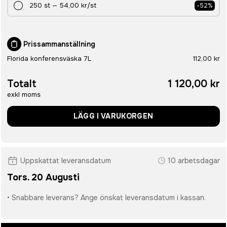
250
st
—
54,00 kr
/st
-
52
%
Prissammanställning
Florida konferensväska 7L
112,00 kr
Totalt
1 120,00 kr
exkl moms
LÄGG I VARUKORGEN
Uppskattat leveransdatum
10 arbetsdagar
Tors. 20 Augusti
• Snabbare leverans? Ange önskat leveransdatum i kassan.