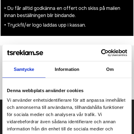
• Du får alltid godkänna en offert och skiss på mailen
innan beställningen blir bindande.
• Tryckfil/er logo laddas upp i kassan.
Produktinformation
Specifikationer
Pristabell
Recensioner
(
954
st)
Samtycke
Information
Om
Konferensväska med blixtlåsförsett huvudfack. Väskan passar
för A4-format.
Denna webbplats använder cookies
Vi använder enhetsidentifierare för att anpassa innehållet
och annonserna till användarna, tillhandahålla funktioner
Prisuppgift på mailen?
för sociala medier och analysera vår trafik. Vi
vidarebefordrar även sådana identifierare och annan
Kontakta oss här för att få förslag på produkt och pris över
mailen.
information från din enhet till de sociala medier och