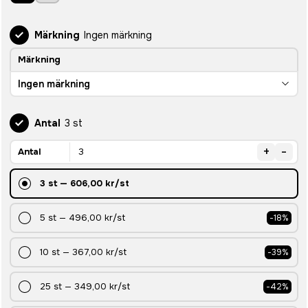
Märkning
Ingen märkning
Märkning
Ingen märkning
Antal
3 st
+
-
Antal
3
st
—
606,00 kr
/st
5
st
—
496,00 kr
/st
-
18
%
10
st
—
367,00 kr
/st
-
39
%
25
st
—
349,00 kr
/st
-
42
%