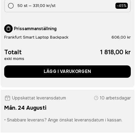
50
st
—
331,00 kr
/st
-
45
%
Prissammanställning
Frankfurt Smart Laptop Backpack
606,00 kr
Totalt
1 818,00 kr
exkl moms
LÄGG I VARUKORGEN
Uppskattat leveransdatum
10 arbetsdagar
Mån. 24 Augusti
• Snabbare leverans? Ange önskat leveransdatum i kassan.