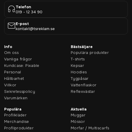
Telefon
019 - 12 34 90
E-post
kontakt@tsreklam.se
Info
Bästsäljare
Om oss
Populära produkter
Vanliga frågor
T-shirts
Kundcase: Pixable
Kepsar
Personal
Hoodies
Hållbarhet
Tygpåsar
Villkor
Vattenflaskor
Sekretesspolicy
Reflexvästar
Varumärken
Populära
Aktuella
Profilkläder
Muggar
Merchandise
Mössor
Profilprodukter
Morfar / Multiscarfs