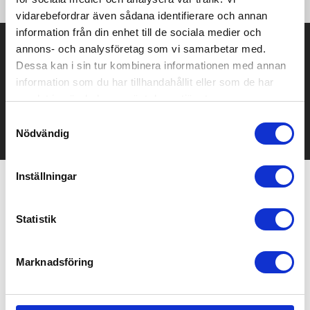
vidarebefordrar även sådana identifierare och annan
information från din enhet till de sociala medier och
Prisuppgift på mailen?
annons- och analysföretag som vi samarbetar med.
Dessa kan i sin tur kombinera informationen med annan
Kontakta oss här för att få förslag på produkt och pris över
information som du har tillhandahållit eller som de har
mailen.
samlat in när du har använt deras tjänster.
Det går också utmärkt att bara ställa frågor!
Samtyckesval
KONTAKTA OSS
Nödvändig
Inställningar
Relaterade produkter
Statistik
Marknadsföring