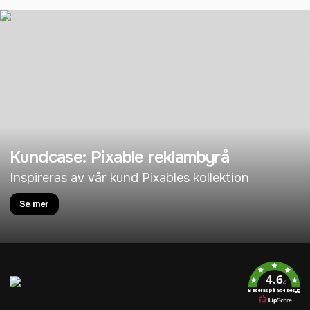
Kundcase: Pixable reklambyrå
Inspireras av vår kund Pixables kollektion
Se mer
4.6
/5
Baserat på 954 betyg