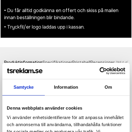
• Du får alltid godkänna en offert och skiss på mailen
innan beställningen blir bindande.
• Tryckfil/er logo laddas upp i kassan.
Produktinformation
Specifikationer
Pristabell
Recensioner
(
954
st)
·100% polyester (1680D, 420D Jacquard) ·Vävda handtag
·Justerbara, vadderade axelremmar ·Vadderat ryggparti i mesh
Samtycke
Information
Om
·Det största kompartimentet har en ficka med plats för en15,6
"laptop ·Ytterligare ett stort fack med dragkedja samt
innerficka ·Framficka med olika fack för oganisation samt en
ficka med dragkedja ·Två sidofickor i mesh ·Kapacitet: 30 liter
Denna webbplats använder cookies
·Mått: 32 x 48 x 20 cm ·Lämplig för broderi, screen- och
Vi använder enhetsidentifierare för att anpassa innehållet
transfertryck ·Maximal yta för brodering: 10 (sybåge) ·Maximal
och annonserna till användarna, tillhandahålla funktioner
tryckyta: 18 x 11 cm.
för sociala medier och analysera vår trafik. Vi