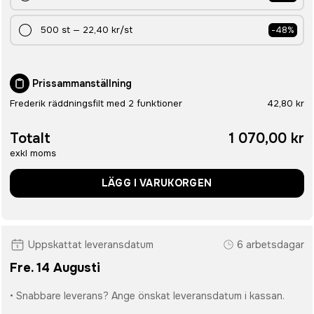
500
st
—
22,40 kr
/st
-
48
%
Prissammanställning
Frederik räddningsfilt med 2 funktioner
42,80 kr
Totalt
1 070,00 kr
exkl moms
LÄGG I VARUKORGEN
Uppskattat leveransdatum
6 arbetsdagar
Fre. 14 Augusti
• Snabbare leverans? Ange önskat leveransdatum i kassan.