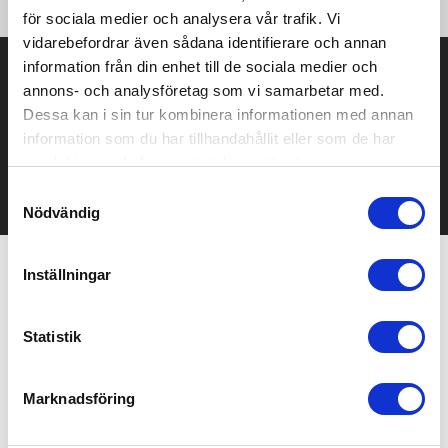
för sociala medier och analysera vår trafik. Vi
vidarebefordrar även sådana identifierare och annan
information från din enhet till de sociala medier och
Prisuppgift på mailen?
annons- och analysföretag som vi samarbetar med.
Kontakta oss här för att få förslag på produkt och pris över
Dessa kan i sin tur kombinera informationen med annan
mailen.
information som du har tillhandahållit eller som de har
Det går också utmärkt att bara ställa frågor!
samlat in när du har använt deras tjänster.
KONTAKTA OSS
Samtyckesval
Nödvändig
Inställningar
Relaterade produkter
Statistik
Marknadsföring