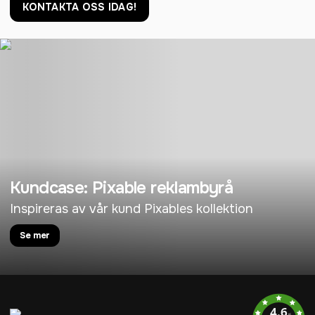
KONTAKTA OSS IDAG!
Kundcase: Pixable reklambyrå
Inspireras av vår kund Pixables kollektion
Se mer
4.6
/5