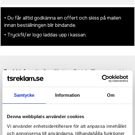
• Du får alltid godkänna en offert och skiss på mailen
innan beställningen blir bindande.
• Tryckfil/er logo laddas upp i kassan.
Produktinformation
Specifikationer
Pristabell
Recensioner
(
954
st)
Frederik räddningsfilt med 2 funktioner. Räddningsfilt som ger
skydd mot värme, kyla och fukt. Den är perfekt för
Samtycke
Information
Om
campingresor, sportevenemang och för nödsituationer. När
den silverfärgade sidan är mot kroppen skyddar den mot kyla.
Med den guldfärgade sidan mot kroppen håller den dig sval.
Denna webbplats använder cookies
Filtens storlek är 160 x 210 cm. Den är reglerad, testad och
certifierad som medicinsk utrustning klass I enligt direktivet om
Vi använder enhetsidentifierare för att anpassa innehållet
medicinsk utrustning MDD 93/42/EEC den 14 juni 1993. PET.
och annonserna till användarna, tillhandahålla funktioner