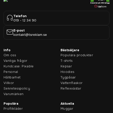
Baserat på 954 betyg
Telefon
019 - 12 34 90
E-post
kontakt@tsreklam.se
Info
Bästsäljare
Om oss
Populära produkter
Vanliga frågor
T-shirts
Kundcase: Pixable
Kepsar
Personal
Hoodies
Hållbarhet
Tygpåsar
Villkor
Vattenflaskor
Sekretesspolicy
Reflexvästar
Varumärken
Populära
Aktuella
Profilkläder
Muggar