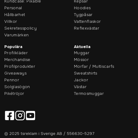
Kundcase: Pixable
Kepsar
Personal
Hoodies
Hållbarhet
Tygpåsar
Villkor
Vattenflaskor
Sekretesspolicy
Reflexvästar
Varumärken
Populära
Aktuella
Profilkläder
Muggar
Merchandise
Mössor
Profilprodukter
Morfar / Multiscarfs
Giveaways
Sweatshirts
Pennor
Jackor
Solglasögon
Västar
Pikétröjor
Termosmuggar
© 2025 tsreklam i Sverige AB / 556630-5297