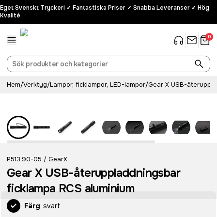
Eget Svenskt Tryckeri ✓ Fantastiska Priser ✓ Snabba Leveranser ✓ Hög
Kvalité
0
Hem
/
Verktyg
/
Lampor, ficklampor, LED-lampor
/
Gear X USB-återuppla
P513.90-05
GearX
/
Gear X USB-återuppladdningsbar
ficklampa RCS aluminium
Färg
svart