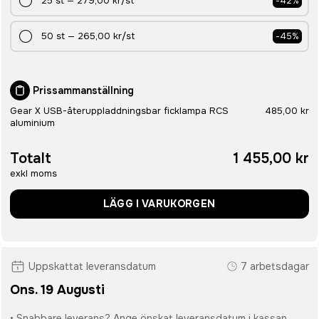
25
st
—
279,00 kr
/st
-
42
%
50
st
—
265,00 kr
/st
-
45
%
Prissammanställning
Gear X USB-återuppladdningsbar ficklampa RCS
485,00 kr
aluminium
Totalt
1 455,00 kr
exkl moms
LÄGG I VARUKORGEN
Uppskattat leveransdatum
7 arbetsdagar
Ons. 19 Augusti
• Snabbare leverans? Ange önskat leveransdatum i kassan.