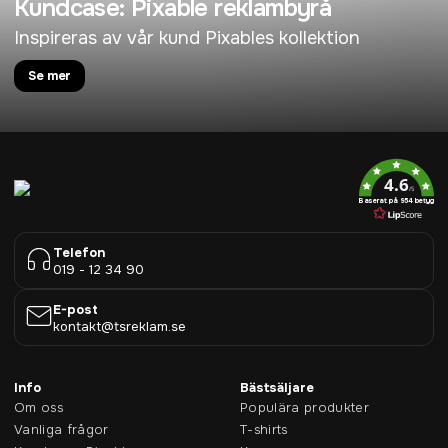
Kundcase: Pixable reklambyrå
Inspireras av vår kund Pixables kollektion
Se mer
4.6
/5
Baserat på 954 betyg
Telefon
019 - 12 34 90
E-post
kontakt@tsreklam.se
Info
Bästsäljare
Om oss
Populära produkter
Vanliga frågor
T-shirts