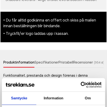
• Du får alltid godkänna en offert och skiss på mailen
innan beställningen blir bindande.
• Tryckfil/er logo laddas upp i kassan.
Produktinformation
Specifikationer
Pristabell
Recensioner
(
954
st)
Funktionalitet, prestanda och design förenas i denna
laddningsbara 3W-ficklampa tillverkad av RCS-certifierad
återvunnen aluminium. Totalt återvunnet innehåll: 20% baserat
på total produktvikt. RCS-certifiering garanterar en
fullständigt certifierad leveranskedja för de återvunna
Samtycke
Information
Om
materialen. På grund av sin IP4-klassning är den
väderbeständig så den kan lätt tas med utomhus. Den