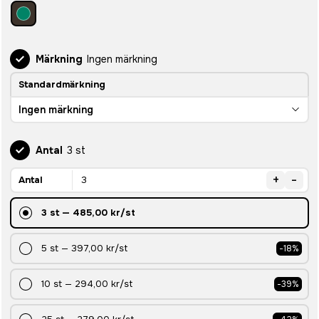
Märkning
Ingen märkning
Standardmärkning
Ingen märkning
Antal
3 st
+
-
Antal
3
st
—
485,00 kr
/st
5
st
—
397,00 kr
/st
-
18
%
10
st
—
294,00 kr
/st
-
39
%