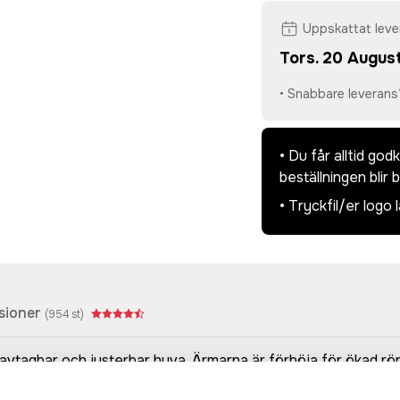
Uppskattat lev
Tors. 20 August
• Snabbare leverans
• Du får alltid go
beställningen blir 
• Tryckfil/er logo 
sioner
(
954
st)
tagbar och justerbar huva. Ärmarna är förböja för ökad röre
en i mesh. Ärmavslut med kardborrefäste samt reflekterande d