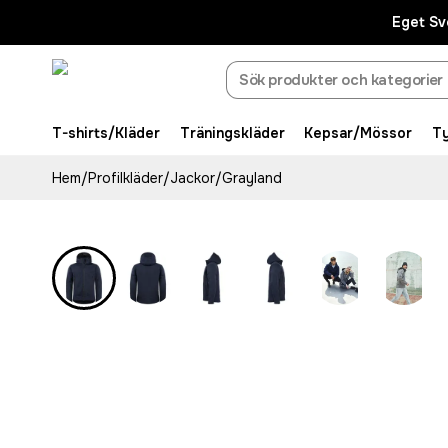
Eget Sv
T-shirts/Kläder
Träningskläder
Kepsar/Mössor
T
Hem
/
Profilkläder
/
Jackor
/
Grayland