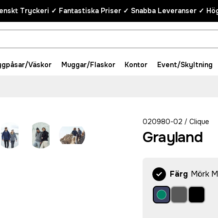
enskt Tryckeri ✓ Fantastiska Priser ✓ Snabba Leveranser ✓ Hög
ygpåsar/Väskor
Muggar/Flaskor
Kontor
Event/Skyltning
020980-02
Clique
/
Grayland
Färg
Mörk M