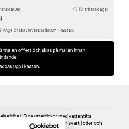
eransdatum
10 arbetsdagar
i
? Ange önskat leveransdatum i kassan.
dkänna en offert och skiss på mailen innan
bindande.
laddas upp i kassan.
lsefrihet. Fyra ytterfickor med vattentäta
etaljer på baksidan. Jackan har svart foder och