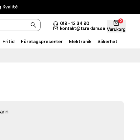
 Kvalité
0
019 - 12 34 90
kontakt@tsreklam.se
Varukorg
Fritid
Företagspresenter
Elektronik
Säkerhet
arin