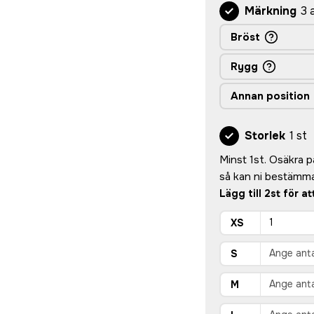
Märkning
3 
Bröst
Rygg
Annan position
Storlek
1 st
Minst 1st. Osäkra på 
så kan ni bestämma
Lägg till 2st för a
XS
S
M