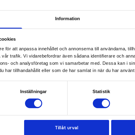
Information
Prisuppgift på mailen?
cookies
a oss här för att få förslag på produkt och pris över
e för att anpassa innehållet och annonserna till användarna, tillh
Det går också utmärkt att bara ställa frågor!
vår trafik. Vi vidarebefordrar även sådana identifierare och anna
nnons- och analysföretag som vi samarbetar med. Dessa kan i sin
KONTAKTA OSS
har tillhandahållit eller som de har samlat in när du har använt 
Inställningar
Statistik
Bra pris
Tillåt urval