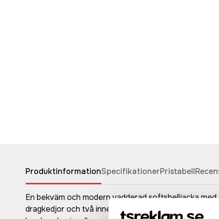
Produktinformation
Specifikationer
Pristabell
Recen
En bekväm och modern vadderad softshelljacka med av
dragkedjor och två innerfickor, en med dragkeja och 