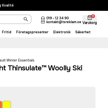
 Kvalité
0
019 - 12 34 90
kontakt@tsreklam.se
Varukorg
Fritid
Företagspresenter
Elektronik
Säkerhet
sult Winter Essentials
t Thinsulate™ Woolly Ski