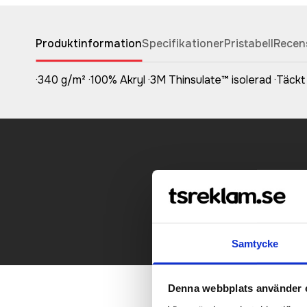
Produktinformation
Specifikationer
Pristabell
Recen
·340 g/m² ·100% Akryl ·3M Thinsulate™ isolerad ·Täck
Kontakt
Samtycke
Denna webbplats använder 