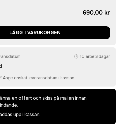
690,00 kr
LÄGG I VARUKORGEN
eransdatum
10 arbetsdagar
i
? Ange önskat leveransdatum i kassan.
dkänna en offert och skiss på mailen innan
bindande.
laddas upp i kassan.