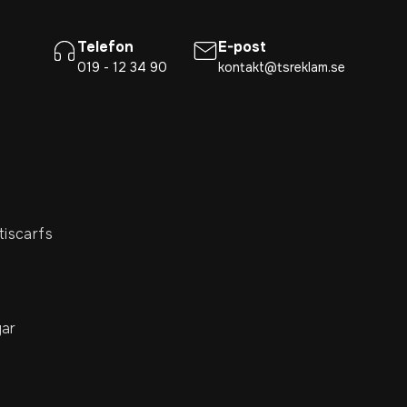
Telefon
E-post
019 - 12 34 90
kontakt@tsreklam.se
tiscarfs
ar