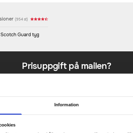
sioner
(
954
st)
t Scotch Guard tyg
Prisuppgift på mailen?
a oss här för att få förslag på produkt och pris över
Det går också utmärkt att bara ställa frågor!
KONTAKTA OSS
Information
cookies