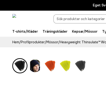
Eget Sv
T-shirts/Kläder
Träningskläder
Kepsar/Mössor
T
Hem
/
Profilprodukter
/
Mössor
/
Heavyweight Thinsulate™ Woo