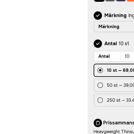
Märkning
In
Märkning
Antal
10 st
Antal
10
st
—
69,0
50
st
—
39,00
250
st
—
33,
Prissammans
Heavyweight Thinsu