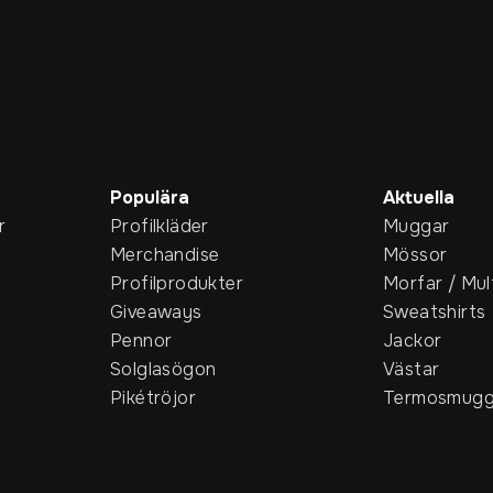
Populära
Aktuella
r
Profilkläder
Muggar
Merchandise
Mössor
Profilprodukter
Morfar / Mul
Giveaways
Sweatshirts
Pennor
Jackor
Solglasögon
Västar
Pikétröjor
Termosmugg