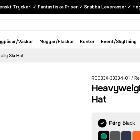
enskt Tryckeri ✓ Fantastiska Priser ✓ Snabba Leveranser ✓ Hög
ygpåsar/Väskor
Muggar/Flaskor
Kontor
Event/Skyltning
lly Ski Hat
RC033X-33334-01
Re
/
Heavyweigh
Hat
Färg
Black