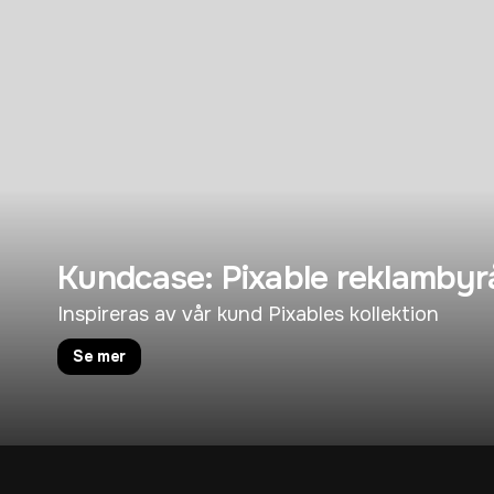
Kundcase: Pixable reklambyr
Inspireras av vår kund Pixables kollektion
Se mer