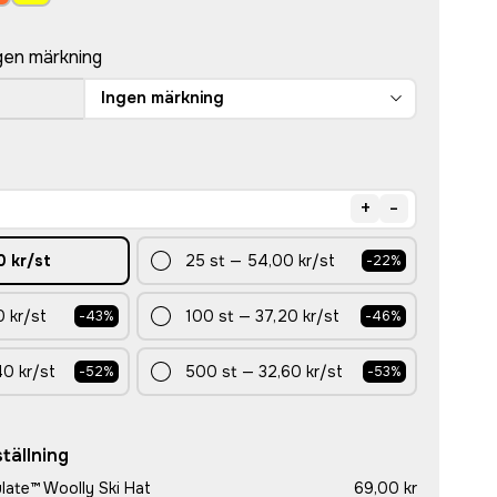
gen märkning
Ingen märkning
+
-
0 kr
/st
25
st
—
54,00 kr
/st
-
22
%
 kr
/st
100
st
—
37,20 kr
/st
-
43
%
-
46
%
40 kr
/st
500
st
—
32,60 kr
/st
-
52
%
-
53
%
tällning
late™ Woolly Ski Hat
69,00 kr