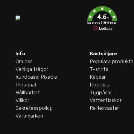
Service rating
4.6
/5
Baserat på 954 betyg
Info
Bästsäljare
Om oss
Populära produkte
Vanliga frågor
T-shirts
Kundcase: Pixable
Kepsar
Personal
Hoodies
Hållbarhet
Tygpåsar
Villkor
Vattenflaskor
Sekretesspolicy
Reflexvästar
Varumärken