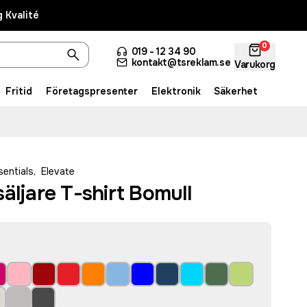
 Kvalité
0
019 - 12 34 90
kontakt@tsreklam.se
Varukorg
Fritid
Företagspresenter
Elektronik
Säkerhet
sentials
,
Elevate
äljare T-shirt Bomull