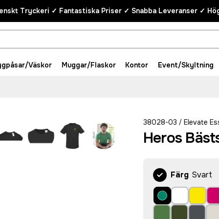
enskt Tryckeri ✓ Fantastiska Priser ✓ Snabba Leveranser ✓ Hög
ygpåsar/Väskor
Muggar/Flaskor
Kontor
Event/Skyltning
38028-03
Elevate Es
/
Heros Bästs
Färg
Svart