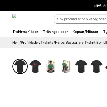
Eget Sv
T-shirts/Kläder
Träningskläder
Kepsar/Mössor
T
Hem
/
Profilkläder
/
T-shirts
/
Heros Bästsäljare T-shirt Bomull
Bästsäljare