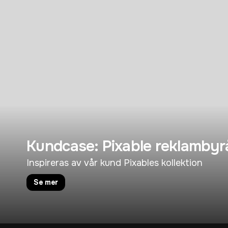
Kundcase: Pixable reklambyr
Inspireras av vår kund Pixables kollektion
Se mer