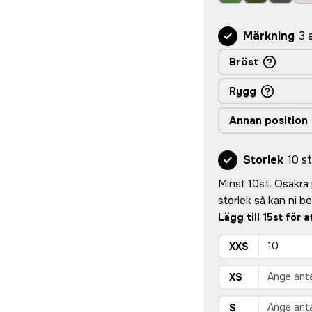
Märkning
3 
Bröst
Rygg
Annan position
Storlek
10 st
Minst 10st. Osäkra p
storlek så kan ni 
Lägg till 15st för 
XXS
XS
S