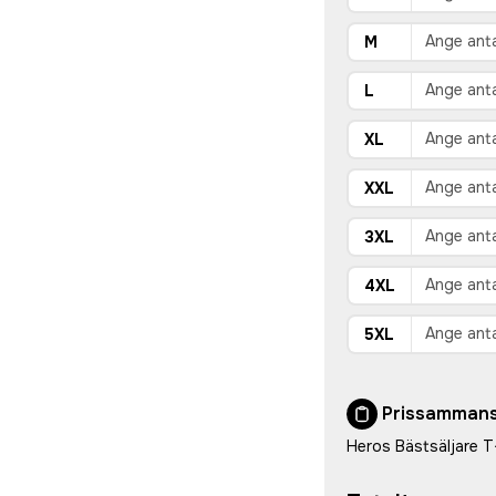
M
L
XL
XXL
3XL
4XL
5XL
Prissammans
Heros Bästsäljare T-