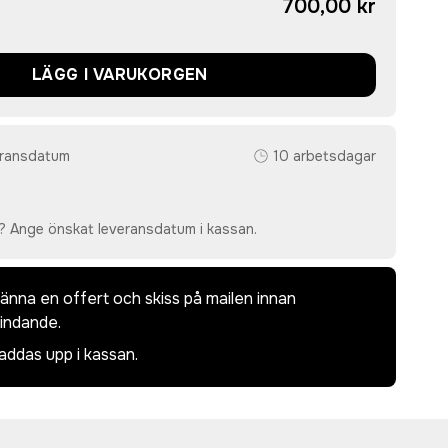
700,00 kr
LÄGG I VARUKORGEN
eransdatum
10 arbetsdagar
? Ange önskat leveransdatum i kassan.
dkänna en offert och skiss på mailen innan
bindande.
laddas upp i kassan.