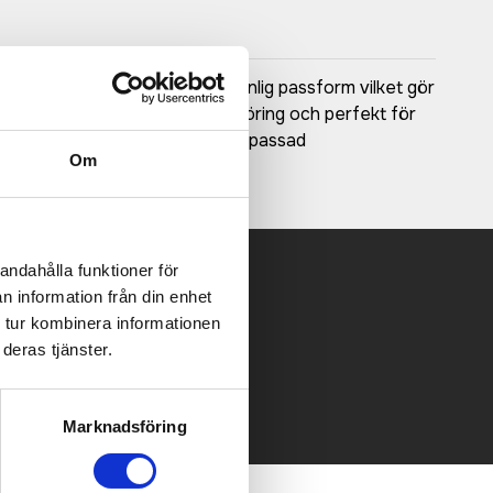
 hals ger en mångsidig och vanlig passform vilket gör
 bomullsmaterialet mjukt vid beröring och perfekt för
 lämnar designen utrymme för anpassad
Om
andahålla funktioner för
n information från din enhet
 mailen.
 tur kombinera informationen
deras tjänster.
Marknadsföring