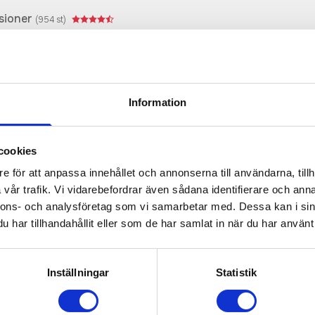
sioner
(
954
st)
 för alla evenemang. De korta ärmarna och designen med rund
v 150 g/m² bomull är den lätt och bekväm att bära. Dessutom är
ändiga nacketiketten som enkelt kan tas bort i två segment
Information
behålls.
cookies
e för att anpassa innehållet och annonserna till användarna, tillh
Prisuppgift på mailen?
vår trafik. Vi vidarebefordrar även sådana identifierare och anna
a oss här för att få förslag på produkt och pris över
nnons- och analysföretag som vi samarbetar med. Dessa kan i sin
har tillhandahållit eller som de har samlat in när du har använt 
Det går också utmärkt att bara ställa frågor!
KONTAKTA OSS
Inställningar
Statistik