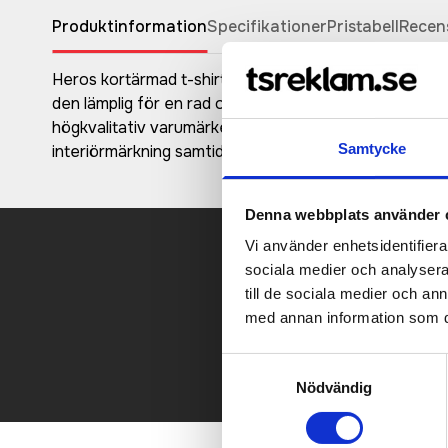
Produktinformation
Specifikationer
Pristabell
Recen
Heros kortärmad t-shirt Unisex/herrmodell är perfekt
den lämplig för en rad olika aktiviteter. Tillverkad a
högkvalitativ varumärkesmärkning. Tack vare den inv
Samtycke
interiörmärkning samtidigt som storleksinformationen 
Denna webbplats använder 
Vi använder enhetsidentifierar
sociala medier och analysera 
Kontakt
till de sociala medier och a
med annan information som du 
Samtyckesval
Nödvändig