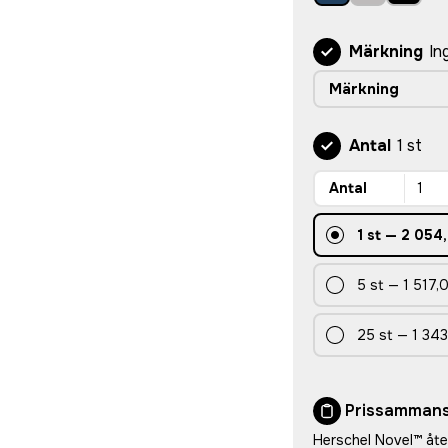
Märkning
In
Märkning
Antal
1 st
Antal
1
st
—
2 054,
5
st
—
1 517,
25
st
—
1 343
Prissammans
Herschel Novel™ åte