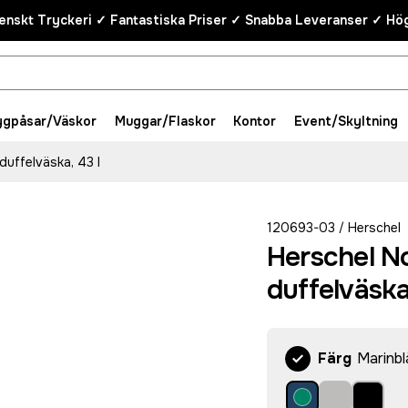
enskt Tryckeri ✓ Fantastiska Priser ✓ Snabba Leveranser ✓ Hög
ygpåsar/Väskor
Muggar/Flaskor
Kontor
Event/Skyltning
uffelväska, 43 l
120693-03
Herschel
/
Herschel N
duffelväska
Färg
Marinbl