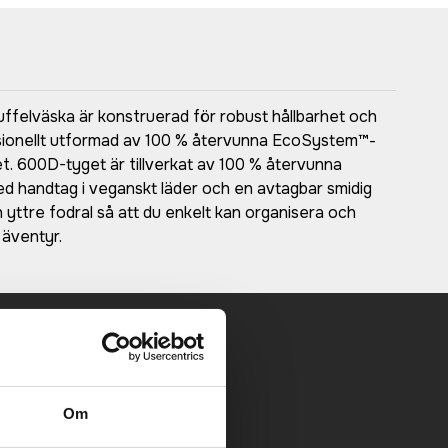
uffelväska är konstruerad för robust hållbarhet och
fessionellt utformad av 100 % återvunna EcoSystem™-
et. 600D-tyget är tillverkat av 100 % återvunna
med handtag i veganskt läder och en avtagbar smidig
ttre fodral så att du enkelt kan organisera och
 äventyr.
 mailen.
Om