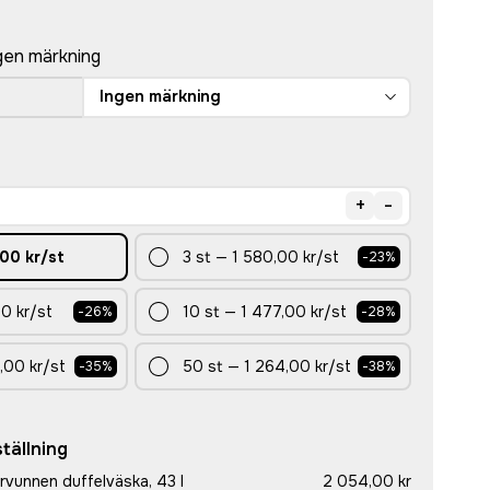
gen märkning
Ingen märkning
+
-
00 kr
/st
3
st
—
1 580,00 kr
/st
-
23
%
00 kr
/st
10
st
—
1 477,00 kr
/st
-
26
%
-
28
%
,00 kr
/st
50
st
—
1 264,00 kr
/st
-
35
%
-
38
%
tällning
rvunnen duffelväska, 43 l
2 054,00 kr