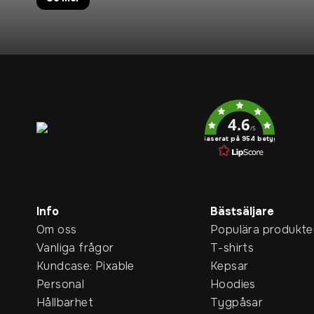
Service rating
4.6
/5
Baserat på 954 betyg
Info
Bästsäljare
Om oss
Populära produkte
Vanliga frågor
T-shirts
Kundcase: Pixable
Kepsar
Personal
Hoodies
Hållbarhet
Tygpåsar