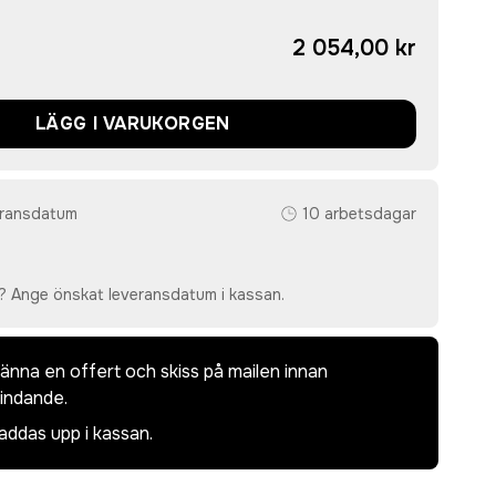
2 054,00 kr
LÄGG I VARUKORGEN
eransdatum
10 arbetsdagar
? Ange önskat leveransdatum i kassan.
dkänna en offert och skiss på mailen innan
bindande.
laddas upp i kassan.