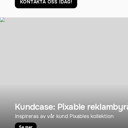
KONTAKTA OSS IDAG!
Kundcase: Pixable reklambyr
Inspireras av vår kund Pixables kollektion
Se mer