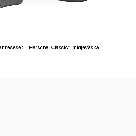
et reseset
Herschel Classic™ midjeväska
Hers
lapt