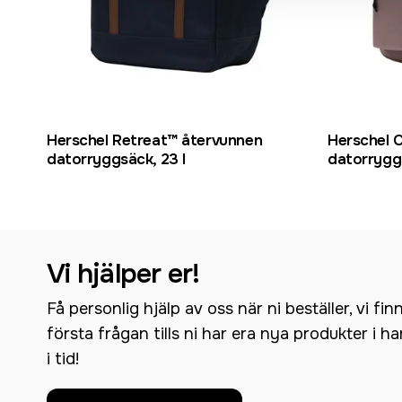
Herschel Retreat™ återvunnen
Herschel 
datorryggsäck, 23 l
datorryggs
Vi hjälper er!
Få personlig hjälp av oss när ni beställer, vi fin
första frågan tills ni har era nya produkter i h
i tid!