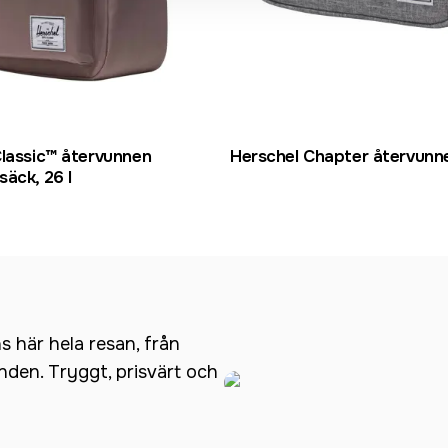
Classic™ återvunnen
Herschel Chapter återvunn
äck, 26 l
ns här hela resan, från
anden. Tryggt, prisvärt och