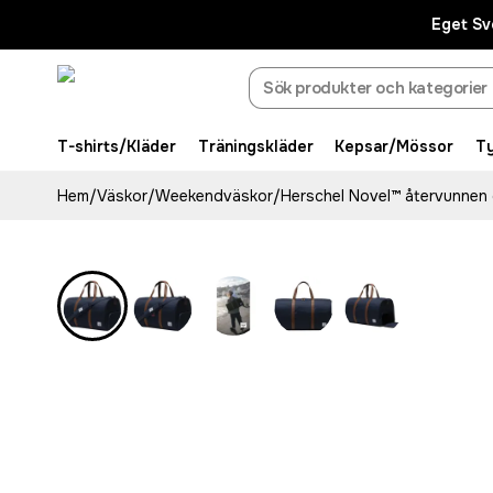
Eget Sv
T-shirts/Kläder
Träningskläder
Kepsar/Mössor
T
Hem
/
Väskor
/
Weekendväskor
/
Herschel Novel™ återvunnen d