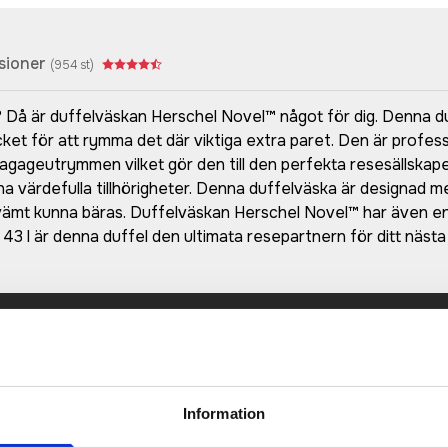
sioner
(
954
st)
n? Då är duffelväskan Herschel Novel™ något för dig. Denna d
facket för att rymma det där viktiga extra paret. Den är pro
bagageutrymmen vilket gör den till den perfekta resesällskap
ina värdefulla tillhörigheter. Denna duffelväska är designad 
mt kunna bäras. Duffelväskan Herschel Novel™ har även en y
 43 l är denna duffel den ultimata resepartnern för ditt nästa
Prisuppgift på mailen?
a oss här för att få förslag på produkt och pris över
Det går också utmärkt att bara ställa frågor!
Information