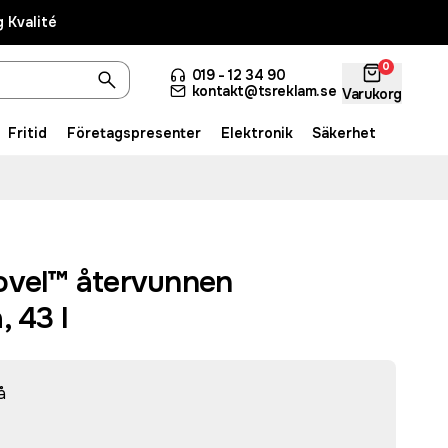
 Kvalité
0
019 - 12 34 90
kontakt@tsreklam.se
Varukorg
Fritid
Företagspresenter
Elektronik
Säkerhet
ovel™ återvunnen
, 43 l
å