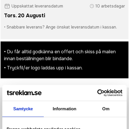
Uppskattat leveransdatum
10 arbetsdagar
Tors. 20 Augusti
• Snabbare leverans? Ange önskat leveransdatum i kassan.
• Du får alltid godkänna en offert och skiss på mailen
innan beställningen blir bindande.
• Tryckfil/er logo laddas upp i kassan.
Produktinformation
Specifikationer
Pristabell
Recensioner
(
954
st)
Samtycke
Information
Om
·94% Polyester, 6% elastan ·Yttertyg: vävt softshell
·Mellanlager: hinna med andningsförmåga med micro hål