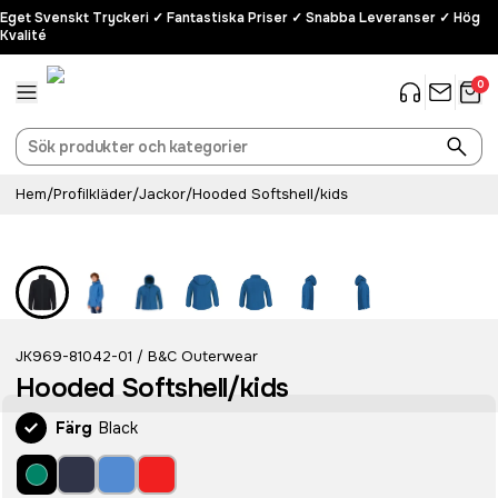
Eget Svenskt Tryckeri ✓ Fantastiska Priser ✓ Snabba Leveranser ✓ Hög
Kvalité
0
Hem
/
Profilkläder
/
Jackor
/
Hooded Softshell/kids
JK969-81042-01
B&C Outerwear
/
Hooded Softshell/kids
Färg
Black