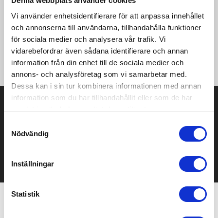
Denna webbplats använder cookies
·Innertyg: 100% polyester micro-fleece med Meshfoder på
frampaneler ·Namnetikett ·Dragkedja med skydd för hakan
Vi använder enhetsidentifierare för att anpassa innehållet
·Set-in ärmar ·Hel innerslå utav "shelf" tyg ·Enkel tillgång för
och annonserna till användarna, tillhandahålla funktioner
dekoration via en dragkedja på det vänstra bröstet ·Omvända
för sociala medier och analysera vår trafik. Vi
dragkedjor för ett trendigt utseende ·2 sidofickor på
framsidan med omvänd dragkedja ·Justerbar nederkant (med
vidarebefordrar även sådana identifierare och annan
elastiska snoddar och stopp) ·Längre rygg.
information från din enhet till de sociala medier och
annons- och analysföretag som vi samarbetar med.
Dessa kan i sin tur kombinera informationen med annan
information som du har tillhandahållit eller som de har
Prisuppgift på mailen?
samlat in när du har använt deras tjänster.
Kontakta oss här för att få förslag på produkt och pris över
Samtyckesval
mailen.
Nödvändig
Det går också utmärkt att bara ställa frågor!
KONTAKTA OSS
Inställningar
Statistik
Relaterade produkter