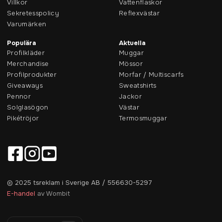
Villkor
Vattenflaskor
Sekretesspolicy
Reflexvästar
Varumärken
Populära
Aktuella
Profilkläder
Muggar
Merchandise
Mössor
Profilprodukter
Morfar / Multiscarfs
Giveaways
Sweatshirts
Pennor
Jackor
Solglasögon
Västar
Pikétröjor
Termosmuggar
© 2025 tsreklam i Sverige AB / 556630-5297
E-handel
av Wombit