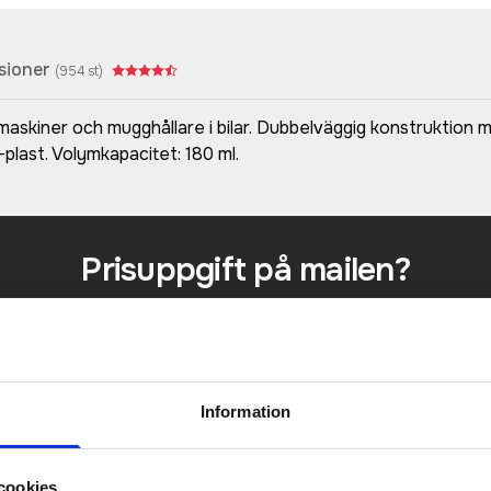
sioner
(
954
st)
skiner och mugghållare i bilar. Dubbelväggig konstruktion m
-plast. Volymkapacitet: 180 ml.
Prisuppgift på mailen?
a oss här för att få förslag på produkt och pris över
Det går också utmärkt att bara ställa frågor!
KONTAKTA OSS
Information
cookies