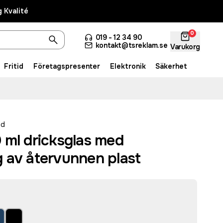
 Kvalité
0
019 - 12 34 90
kontakt@tsreklam.se
Varukorg
Fritid
Företagspresenter
Elektronik
Säkerhet
ed
 ml dricksglas med
 av återvunnen plast