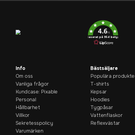
Service rating
4.6
/5
Baserat på 954 betyg
Info
Bästsäljare
Om oss
Populära produkte
Vanliga frågor
T-shirts
Kundcase: Pixable
Kepsar
Personal
Hoodies
Hållbarhet
Tygpåsar
Villkor
Vattenflaskor
Sekretesspolicy
Reflexvästar
Varumärken