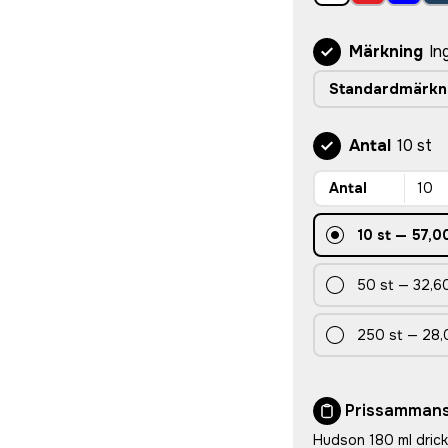
Märkning
In
Standardmärkn
Antal
10 st
Antal
10
st
—
57,0
50
st
—
32,60
250
st
—
28,
Prissammans
Hudson 180 ml dric