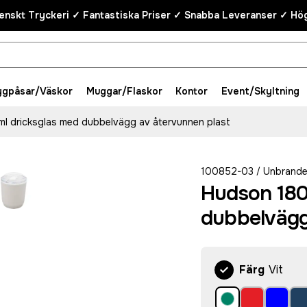
enskt Tryckeri ✓ Fantastiska Priser ✓ Snabba Leveranser ✓ Hög
ygpåsar/Väskor
Muggar/Flaskor
Kontor
Event/Skyltning
l dricksglas med dubbelvägg av återvunnen plast
100852-03
Unbrand
/
Hudson 180
dubbelvägg
Färg
Vit