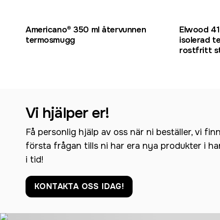
Americano® 350 ml återvunnen
Elwood 41
termosmugg
isolerad t
rostfritt s
Vi hjälper er!
Få personlig hjälp av oss när ni beställer, vi fin
första frågan tills ni har era nya produkter i h
i tid!
KONTAKTA OSS IDAG!