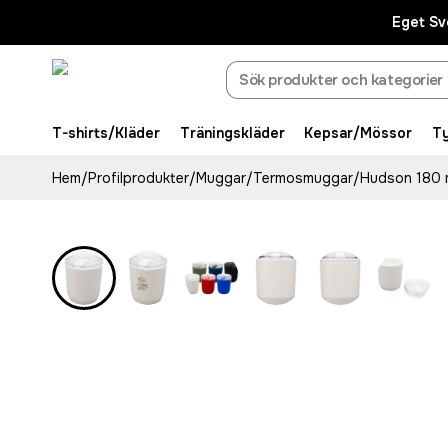
Eget Sv
T-shirts/Kläder
Träningskläder
Kepsar/Mössor
T
Hem
/
Profilprodukter
/
Muggar
/
Termosmuggar
/
Hudson 180 m