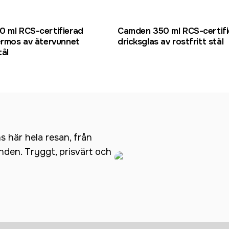
0 ml RCS-certifierad
Camden 350 ml RCS-certifi
ermos av återvunnet
dricksglas av rostfritt stål
tål
ns här hela resan, från
anden. Tryggt, prisvärt och