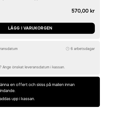
570,00 kr
LÄGG I VARUKORGEN
eransdatum
6 arbetsdagar
? Ange önskat leveransdatum i kassan.
dkänna en offert och skiss på mailen innan
bindande.
laddas upp i kassan.