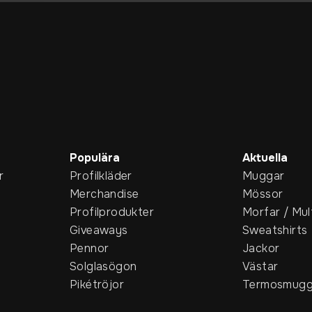
Populära
Aktuella
r
Profilkläder
Muggar
Merchandise
Mössor
Profilprodukter
Morfar / Mul
Giveaways
Sweatshirts
Pennor
Jackor
Solglasögon
Västar
Pikétröjor
Termosmugg