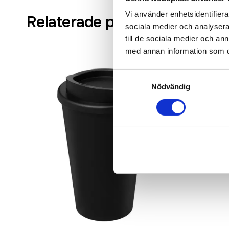
Vi använder enhetsidentifierar
Relaterade produkter
sociala medier och analysera 
till de sociala medier och a
med annan information som du 
Bästsäljare
Samtyckesval
Nödvändig