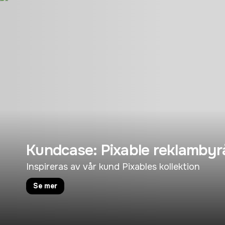
Kundcase: Pixable reklambyr
Inspireras av vår kund Pixables kollektion
Se mer