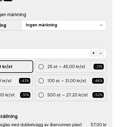
gen märkning
Ingen märkning
ing
+
-
0 kr
/st
25
st
—
45,00 kr
/st
-
21
%
 kr
/st
100
st
—
31,00 kr
/st
-
43
%
-
46
%
00 kr
/st
500
st
—
27,20 kr
/st
-
51
%
-
52
%
tällning
ksglas med dubbelvägg av återvunnen plast
57,00 kr