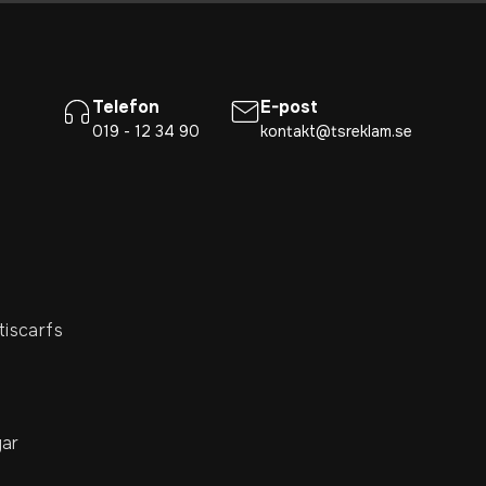
Telefon
E-post
019 - 12 34 90
kontakt@tsreklam.se
tiscarfs
ar