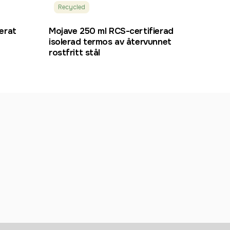
Recycled
erat
Mojave 250 ml RCS-certifierad
Java
isolerad termos av återvunnet
och 
rostfritt stål