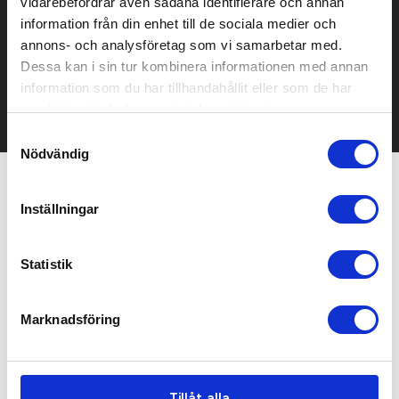
vidarebefordrar även sådana identifierare och annan
Prisuppgift på mailen?
information från din enhet till de sociala medier och
Kontakta oss här för att få förslag på produkt och pris över
annons- och analysföretag som vi samarbetar med.
mailen.
Dessa kan i sin tur kombinera informationen med annan
Det går också utmärkt att bara ställa frågor!
information som du har tillhandahållit eller som de har
samlat in när du har använt deras tjänster.
KONTAKTA OSS
Samtyckesval
Nödvändig
Relaterade produkter
Inställningar
Bästsäljare
Populär
Statistik
Marknadsföring
Tillåt alla