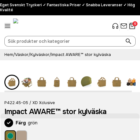
Eget Svenskt Tryckeri ✓ Fantastiska Priser ✓ Snabba Leveranser ✓ Hög
Kvalité
0
Hem
/
Väskor
/
Kylväskor
/
Impact AWARE™ stor kylväska
Recycled
P422.45-05
XD Xclusive
/
Impact AWARE™ stor kylväska
Färg
grön