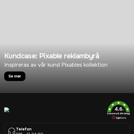
Kundcase: Pixable reklambyrå
Inspireras av vår kund Pixables kollektion
Se mer
4.6
/5
Baserat på 954 betyg
Telefon