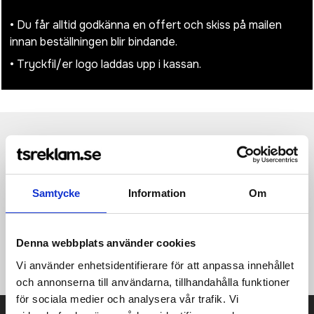
• Du får alltid godkänna en offert och skiss på mailen
innan beställningen blir bindande.
• Tryckfil/er logo laddas upp i kassan.
Produktinformation
Specifikationer
Pristabell
Recensioner
(
954
st)
Stor kylväska med plats för upp till 20 burkar. Fack på
Samtycke
Information
Om
framsidan för extra förvaring. Detaljerna på kylväskan är i
samma färg som utsidan. Med AWARE™ spårämne som bevisar
användandet av återvunnet material. 2% av intäkterna för varje
såld Impact-produkt kommer att doneras till Water.org. Utsida i
Denna webbplats använder cookies
100% återvunnen polyester. Foder i PEVA.
Vi använder enhetsidentifierare för att anpassa innehållet
och annonserna till användarna, tillhandahålla funktioner
för sociala medier och analysera vår trafik. Vi