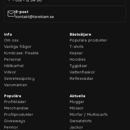
019 - 12 34 90
E-post
kontakt@tsreklam.se
Info
Bästsäljare
Om oss
Populära produkter
Vanliga frågor
T-shirts
Kundcase: Pixable
Kepsar
Personal
Hoodies
Hållbarhet
Tygpåsar
Villkor
Vattenflaskor
Sekretesspolicy
Reflexvästar
Varumärken
Populära
Aktuella
Profilkläder
Muggar
Merchandise
Mössor
Profilprodukter
Morfar / Multiscarfs
Giveaways
Sweatshirts
Pennor
Jackor