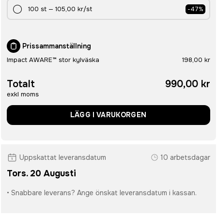
100
st
—
105,00 kr
/st
-
47
%
Prissammanställning
Impact AWARE™ stor kylväska
198,00 kr
Totalt
990,00 kr
exkl moms
LÄGG I VARUKORGEN
Uppskattat leveransdatum
10 arbetsdagar
Tors. 20 Augusti
• Snabbare leverans? Ange önskat leveransdatum i kassan.