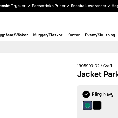
enskt Tryckeri ✓ Fantastiska Priser ✓ Snabba Leveranser ✓ Hög
ygpåsar/Väskor
Muggar/Flaskor
Kontor
Event/Skyltning
1905993-02
Craft
/
Jacket Par
Färg
Navy