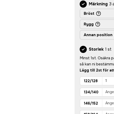
Märkning
3 
Bröst
Rygg
Annan position
Storlek
1 st
Minst 1st. Osäkra på 
så kan ni bestämma
Lägg till 2st för a
122/128
134/140
146/152