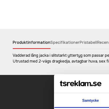
Produktinformation
Specifikationer
Pristabell
Recen
Vadderad lång jacka i slitstarkt yttertyg som passar p
Utrustad med 2-vägs dragkedja, avtagbar huva, sex fic
Kontakt
Samtycke