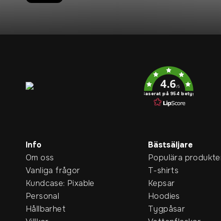
Service rating
4.6
/5
Baserat på 954 betyg
Info
Bästsäljare
Om oss
Populära produkte
Vanliga frågor
T-shirts
Kundcase: Pixable
Kepsar
Personal
Hoodies
Hållbarhet
Tygpåsar