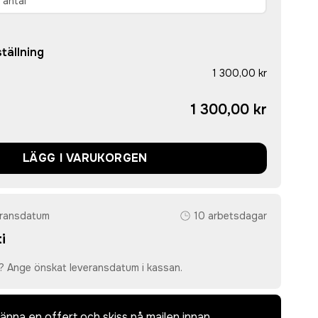
tällning
1 300,00 kr
1 300,00 kr
LÄGG I VARUKORGEN
eransdatum
10 arbetsdagar
i
? Ange önskat leveransdatum i kassan.
dkänna en offert och skiss på mailen innan