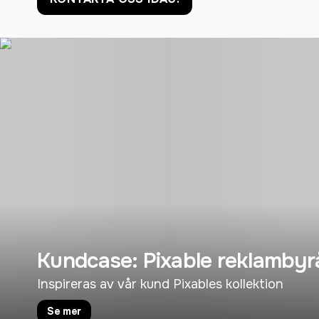
Kundcase: Pixable reklambyr
Inspireras av vår kund Pixables kollektion
Se mer