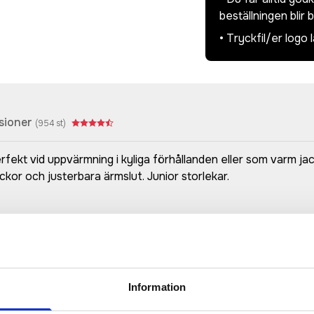
beställningen blir 
• Tryckfil/er logo 
sioner
(
954
st)
erfekt vid uppvärmning i kyliga förhållanden eller som varm j
kor och justerbara ärmslut. Junior storlekar.
Prisuppgift på mailen?
a oss här för att få förslag på produkt och pris över
Information
Det går också utmärkt att bara ställa frågor!