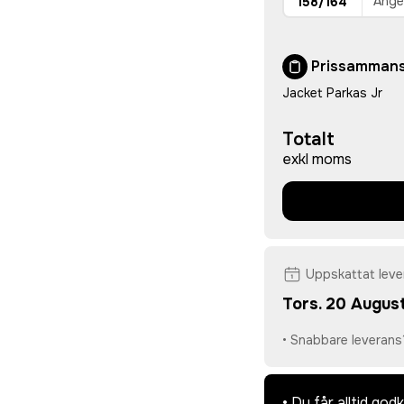
158/164
Prissammans
Jacket Parkas Jr
Totalt
exkl moms
Uppskattat lev
Tors. 20 August
• Snabbare leverans
• Du får alltid go