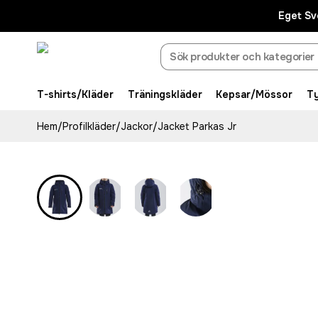
Eget Sv
T-shirts/Kläder
Träningskläder
Kepsar/Mössor
T
Hem
/
Profilkläder
/
Jackor
/
Jacket Parkas Jr