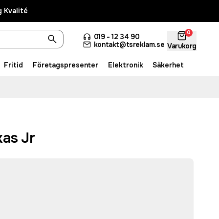
 Kvalité
0
019 - 12 34 90
kontakt@tsreklam.se
Varukorg
Fritid
Företagspresenter
Elektronik
Säkerhet
kas Jr