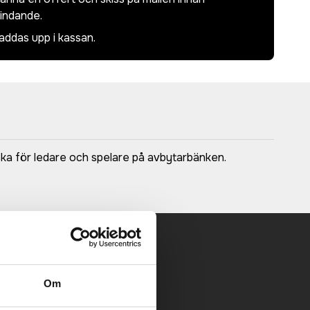
bindande.
laddas upp i kassan.
acka för ledare och spelare på avbytarbänken.
 mailen.
Om