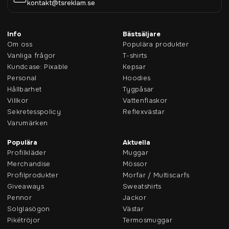
kontakt@tsreklam.se
Info
Bästsäljare
Om oss
Populära produkter
Vanliga frågor
T-shirts
Kundcase: Pixable
Kepsar
Personal
Hoodies
Hållbarhet
Tygpåsar
Villkor
Vattenflaskor
Sekretesspolicy
Reflexvästar
Varumärken
Populära
Aktuella
Profilkläder
Muggar
Merchandise
Mössor
Profilprodukter
Morfar / Multiscarfs
Giveaways
Sweatshirts
Pennor
Jackor
Solglasögon
Västar
Pikétröjor
Termosmuggar