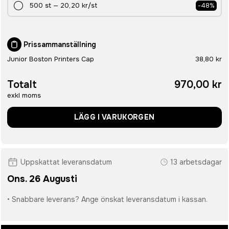
500
st
—
20,20 kr
/st
-
48
%
Prissammanställning
Junior Boston Printers Cap
38,80 kr
Totalt
970,00 kr
exkl moms
LÄGG I VARUKORGEN
Uppskattat leveransdatum
13 arbetsdagar
Ons. 26 Augusti
• Snabbare leverans? Ange önskat leveransdatum i kassan.