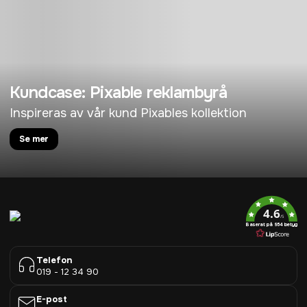
Kundcase: Pixable reklambyrå
Inspireras av vår kund Pixables kollektion
Se mer
4.6
/5
Baserat på 954 betyg
Telefon
019 - 12 34 90
E-post