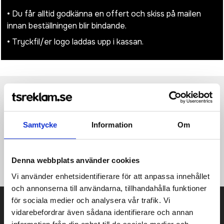
• Du får alltid godkänna en offert och skiss på mailen
innan beställningen blir bindande.
• Tryckfil/er logo laddas upp i kassan.
Produktinformation
Specifikationer
Pristabell
Recensioner
(
954
st)
Samtycke
Information
Om
·260 g/m² ·65% polyester, 35% bomull ·5 paneler ·Sydda lufthål
·Sömlös, förstärkt frontpanel ·Böjd skärm med 6 linjer av
sömmar ·Återvunnen PU-skärm ·Justerbar kardborrestängning
·Avrivbar etikett ·Idealisk för tryck.
Denna webbplats använder cookies
Vi använder enhetsidentifierare för att anpassa innehållet
och annonserna till användarna, tillhandahålla funktioner
för sociala medier och analysera vår trafik. Vi
Prisuppgift på mailen?
vidarebefordrar även sådana identifierare och annan