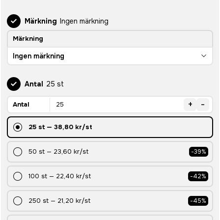
Märkning
Ingen märkning
Märkning
Ingen märkning
Antal
25 st
+
-
Antal
25
st
—
38,80 kr
/st
50
st
—
23,60 kr
/st
-
39
%
100
st
—
22,40 kr
/st
-
42
%
250
st
—
21,20 kr
/st
-
45
%