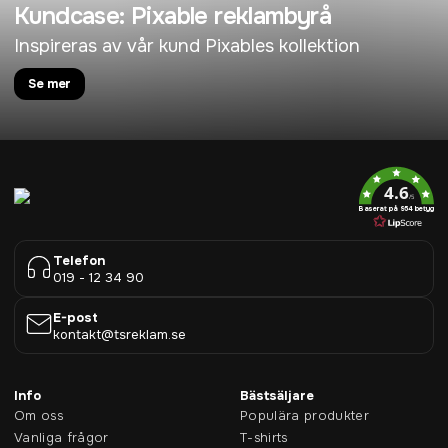
Kundcase: Pixable reklambyrå
Inspireras av vår kund Pixables kollektion
Se mer
4.6
/5
Baserat på 954 betyg
Telefon
019 - 12 34 90
E-post
kontakt@tsreklam.se
Info
Bästsäljare
Om oss
Populära produkter
Vanliga frågor
T-shirts