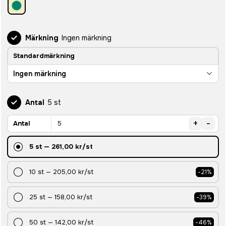
Märkning
Ingen märkning
Standardmärkning
Ingen märkning
Antal
5 st
+
-
Antal
5
st
—
261,00 kr
/st
10
st
—
205,00 kr
/st
-
21
%
25
st
—
158,00 kr
/st
-
39
%
50
st
—
142,00 kr
/st
-
46
%