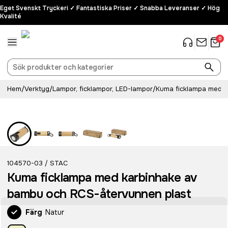
Eget Svenskt Tryckeri ✓ Fantastiska Priser ✓ Snabba Leveranser ✓ Hög
Kvalité
0
Hem
/
Verktyg
/
Lampor, ficklampor, LED-lampor
/
Kuma ficklampa med k
104570-03
STAC
/
Kuma ficklampa med karbinhake av
bambu och RCS-återvunnen plast
Färg
Natur