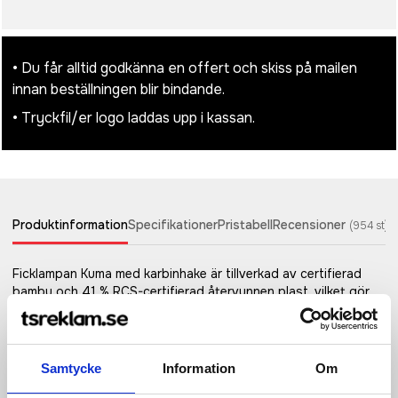
• Du får alltid godkänna en offert och skiss på mailen
innan beställningen blir bindande.
• Tryckfil/er logo laddas upp i kassan.
Produktinformation
Specifikationer
Pristabell
Recensioner
(
954
st)
Ficklampan Kuma med karbinhake är tillverkad av certifierad
bambu och 41 % RCS-certifierad återvunnen plast, vilket gör
den till ett mer hållbart val när du vill utforska naturen, ta itu
med gör-det-själv-projekt eller ta dig fram vid strömavbrott.
Med en kraftfull 3 W COB-ljuskälla som finns tillgänglig i 3 olika
ljuslägen ger Kuma 80 lumen ljus med en räckvidd på upp till
Samtycke
Information
Om
100 meter när den är fulladdad. Ficklampan är utrustad med