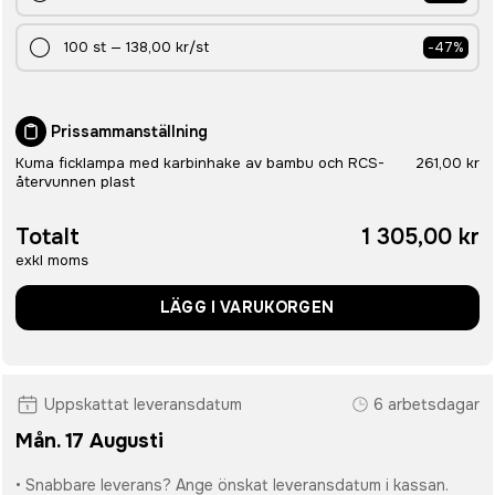
100
st
—
138,00 kr
/st
-
47
%
Prissammanställning
Kuma ficklampa med karbinhake av bambu och RCS-
261,00 kr
återvunnen plast
Totalt
1 305,00 kr
exkl moms
LÄGG I VARUKORGEN
Uppskattat leveransdatum
6 arbetsdagar
Mån. 17 Augusti
• Snabbare leverans? Ange önskat leveransdatum i kassan.