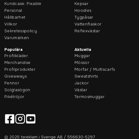
Kundcase: Pixable
Kepsar
Personal
Hoodies
Hållbarhet
Tygpåsar
Villkor
Vattenflaskor
Sekretesspolicy
Reflexvästar
Varumärken
Populära
Aktuella
Profilkläder
Muggar
Merchandise
Mössor
Profilprodukter
Morfar / Multiscarfs
Giveaways
Sweatshirts
Pennor
Jackor
Solglasögon
Västar
Pikétröjor
Termosmuggar
© 2025 tsreklam i Sverige AB / 556630-5297